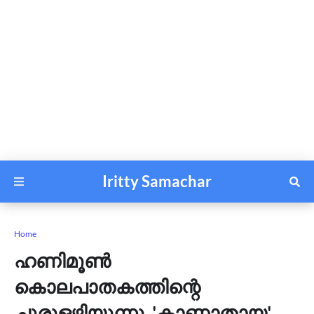
Iritty Samachar
Home
ഹണിമൂൺ
കൊലപാതകത്തിന്റെ
ചുരുളഴിയുന്നു, 'കാണാതായ'