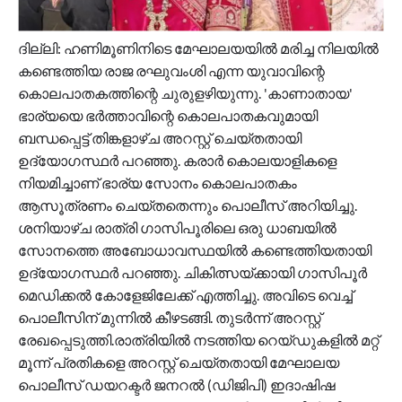
ദില്ലി: ഹണിമൂണിനിടെ മേഘാലയയിൽ മരിച്ച നിലയിൽ
കണ്ടെത്തിയ രാജ രഘുവംശി എന്ന യുവാവിന്റെ
കൊലപാതകത്തിന്റെ ചുരുളഴിയുന്നു. 'കാണാതായ'
ഭാര്യയെ ഭർത്താവിന്റെ കൊലപാതകവുമായി
ബന്ധപ്പെട്ട് തിങ്കളാഴ്ച അറസ്റ്റ് ചെയ്തതായി
ഉദ്യോഗസ്ഥർ പറഞ്ഞു. കരാർ കൊലയാളികളെ
നിയമിച്ചാണ് ഭാര്യ സോനം കൊലപാതകം
ആസൂത്രണം ചെയ്തതെന്നും പൊലീസ് അറിയിച്ചു.
ശനിയാഴ്ച രാത്രി ഗാസിപൂരിലെ ഒരു ധാബയിൽ
സോനത്തെ അബോധാവസ്ഥയിൽ കണ്ടെത്തിയതായി
ഉദ്യോഗസ്ഥർ പറഞ്ഞു. ചികിത്സയ്ക്കായി ഗാസിപൂർ
മെഡിക്കൽ കോളേജിലേക്ക് എത്തിച്ചു. അവിടെ വെച്ച്
പൊലീസിന് മുന്നിൽ കീഴടങ്ങി. തുടർന്ന് അറസ്റ്റ്
രേഖപ്പെടുത്തി.രാത്രിയിൽ നടത്തിയ റെയ്ഡുകളിൽ മറ്റ്
മൂന്ന് പ്രതികളെ അറസ്റ്റ് ചെയ്തതായി മേഘാലയ
പൊലീസ് ഡയറക്ടർ ജനറൽ (ഡിജിപി) ഇദാഷിഷ