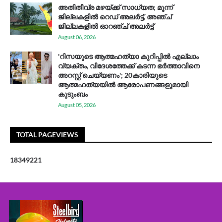
അതിതീവ്ര മഴയ്ക്ക് സാധ്യത; മൂന്ന്
ജില്ലകളിൽ റെഡ് അലർട്ട്, അഞ്ച്
ജില്ലകളിൽ ഓറഞ്ച് അലർട്ട്
August 06, 2026
'റിസയുടെ ആത്മഹത്യാ കുറിപ്പിൽ എല്ലാം
വ്യക്തം, വിദേശത്തേക്ക് കടന്ന ഭർത്താവിനെ
അറസ്റ്റ് ചെയ്യണം'; 20കാരിയുടെ
ആത്മഹത്യയിൽ ആരോപണങ്ങളുമായി
കുടുംബം
August 05, 2026
TOTAL PAGEVIEWS
1
8
3
4
9
2
2
1