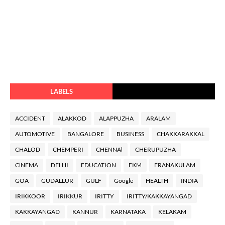
LABELS
ACCIDENT
ALAKKOD
ALAPPUZHA
ARALAM
AUTOMOTIVE
BANGALORE
BUSINESS
CHAKKARAKKAL
CHALOD
CHEMPERI
CHENNAl
CHERUPUZHA
ClNEMA
DELHI
EDUCATION
EKM
ERANAKULAM
GOA
GUDALLUR
GULF
Google
HEALTH
INDIA
IRIKKOOR
IRIKKUR
IRITTY
IRITTY/KAKKAYANGAD
KAKKAYANGAD
KANNUR
KARNATAKA
KELAKAM