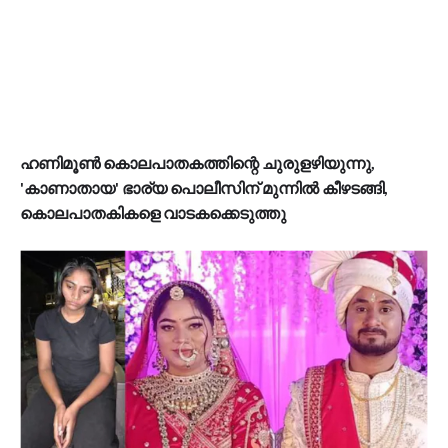
ഹണിമൂൺ കൊലപാതകത്തിന്റെ ചുരുളഴിയുന്നു,
'കാണാതായ' ഭാര്യ പൊലീസിന് മുന്നിൽ കീഴടങ്ങി,
കൊലപാതകികളെ വാടകക്കെടുത്തു