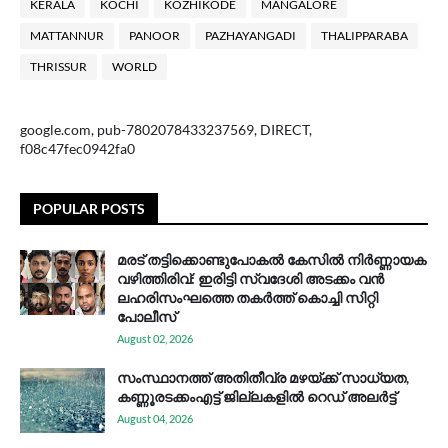
KERALA
KOCHI
KOZHIKODE
MANGALORE
MATTANNUR
PANOOR
PAZHAYANGADI
THALIPPARABA
THRISSUR
WORLD
google.com, pub-7802078433237569, DIRECT,
f08c47fec0942fa0
POPULAR POSTS
മരട് തട്ടിക്കൊണ്ടുപോകൽ കേസിൽ നിർണ്ണായക
വഴിത്തിരിവ്: ഇരിട്ടി സ്വദേശി അടക്കം വൻ
ലഹരിസംഘത്തെ തകർത്ത് കൊച്ചി സിറ്റി
പോലീസ്
August 02, 2026
സം​സ്ഥാ​ന​ത്ത് അ​തി​തീ​വ്ര മ​ഴ​യ്ക്ക് സാ​ധ്യ​ത,
കണ്ണൂരടക്കംഎ​ട്ട് ജി​ല്ല​ക​ളി​ൽ റെ​ഡ് അ​ലർ​ട്ട്
August 04, 2026