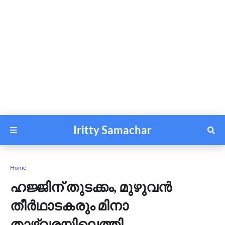
Iritty Samachar
Home
ഹജ്ജിന് തുടക്കം, മുഴുവൻ
തീർഥാടകരും മിനാ
താഴ്വരയിലെത്തി