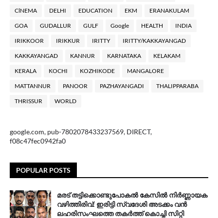
ClNEMA
DELHI
EDUCATION
EKM
ERANAKULAM
GOA
GUDALLUR
GULF
Google
HEALTH
INDIA
IRIKKOOR
IRIKKUR
IRITTY
IRITTY/KAKKAYANGAD
KAKKAYANGAD
KANNUR
KARNATAKA
KELAKAM
KERALA
KOCHI
KOZHIKODE
MANGALORE
MATTANNUR
PANOOR
PAZHAYANGADI
THALIPPARABA
THRISSUR
WORLD
google.com, pub-7802078433237569, DIRECT,
f08c47fec0942fa0
POPULAR POSTS
മരട് തട്ടിക്കൊണ്ടുപോകൽ കേസിൽ നിർണ്ണായക
വഴിത്തിരിവ്: ഇരിട്ടി സ്വദേശി അടക്കം വൻ
ലഹരിസംഘത്തെ തകർത്ത് കൊച്ചി സിറ്റി