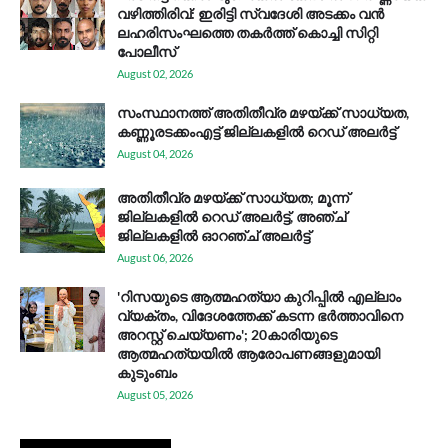
വഴിത്തിരിവ്: ഇരിട്ടി സ്വദേശി അടക്കം വൻ
ലഹരിസംഘത്തെ തകർത്ത് കൊച്ചി സിറ്റി
പോലീസ്
August 02, 2026
സം​സ്ഥാ​ന​ത്ത് അ​തി​തീ​വ്ര മ​ഴ​യ്ക്ക് സാ​ധ്യ​ത,
കണ്ണൂരടക്കംഎ​ട്ട് ജി​ല്ല​ക​ളി​ൽ റെ​ഡ് അ​ലർ​ട്ട്
August 04, 2026
അതിതീവ്ര മഴയ്ക്ക് സാധ്യത; മൂന്ന്
ജില്ലകളിൽ റെഡ് അലർട്ട്, അഞ്ച്
ജില്ലകളിൽ ഓറഞ്ച് അലർട്ട്
August 06, 2026
'റിസയുടെ ആത്മഹത്യാ കുറിപ്പിൽ എല്ലാം
വ്യക്തം, വിദേശത്തേക്ക് കടന്ന ഭർത്താവിനെ
അറസ്റ്റ് ചെയ്യണം'; 20കാരിയുടെ
ആത്മഹത്യയിൽ ആരോപണങ്ങളുമായി
കുടുംബം
August 05, 2026