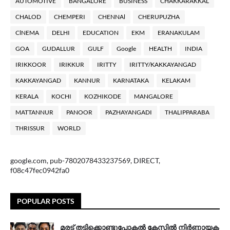
AUTOMOTIVE
BANGALORE
BUSINESS
CHAKKARAKKAL
CHALOD
CHEMPERI
CHENNAl
CHERUPUZHA
ClNEMA
DELHI
EDUCATION
EKM
ERANAKULAM
GOA
GUDALLUR
GULF
Google
HEALTH
INDIA
IRIKKOOR
IRIKKUR
IRITTY
IRITTY/KAKKAYANGAD
KAKKAYANGAD
KANNUR
KARNATAKA
KELAKAM
KERALA
KOCHI
KOZHIKODE
MANGALORE
MATTANNUR
PANOOR
PAZHAYANGADI
THALIPPARABA
THRISSUR
WORLD
google.com, pub-7802078433237569, DIRECT,
f08c47fec0942fa0
POPULAR POSTS
മരട് തട്ടിക്കൊണ്ടുപോകൽ കേസിൽ നിർണ്ണായക