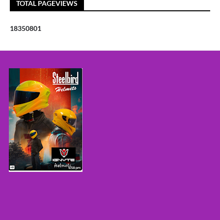
TOTAL PAGEVIEWS
1
8
3
5
0
8
0
1