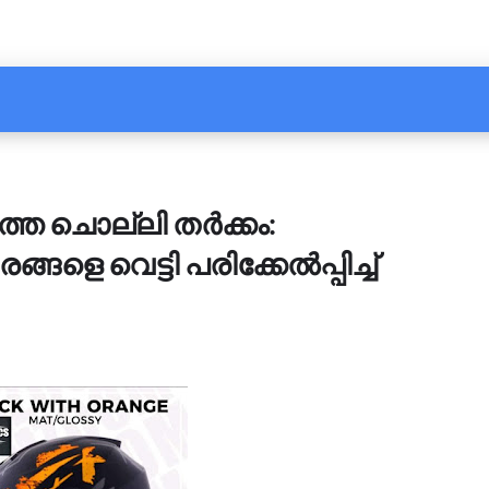
തെ ചൊല്ലി തര്‍ക്കം:
െ വെട്ടി പരിക്കേല്‍പ്പിച്ച്