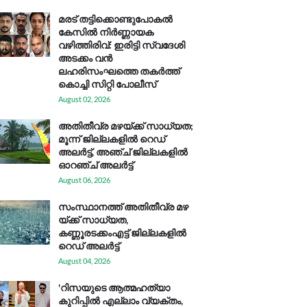
മരട് തട്ടിക്കൊണ്ടുപോകൽ
കേസിൽ നിർണ്ണായക
വഴിത്തിരിവ്: ഇരിട്ടി സ്വദേശി
അടക്കം വൻ
ലഹരിസംഘത്തെ തകർത്ത്
കൊച്ചി സിറ്റി പോലീസ്
August 02, 2026
അതിതീവ്ര മഴയ്ക്ക് സാധ്യത;
മൂന്ന് ജില്ലകളിൽ റെഡ്
അലർട്ട്, അഞ്ച് ജില്ലകളിൽ
ഓറഞ്ച് അലർട്ട്
August 06, 2026
സം​സ്ഥാ​ന​ത്ത് അ​തി​തീ​വ്ര മ​ഴ​
യ്ക്ക് സാ​ധ്യ​ത,
കണ്ണൂരടക്കംഎ​ട്ട് ജി​ല്ല​ക​ളി​ൽ
റെ​ഡ് അ​ലർ​ട്ട്
August 04, 2026
'റിസയുടെ ആത്മഹത്യാ
കുറിപ്പിൽ എല്ലാം വ്യക്തം,