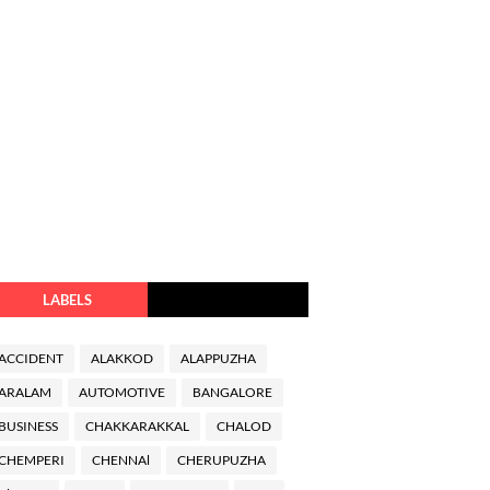
LABELS
ACCIDENT
ALAKKOD
ALAPPUZHA
ARALAM
AUTOMOTIVE
BANGALORE
BUSINESS
CHAKKARAKKAL
CHALOD
CHEMPERI
CHENNAl
CHERUPUZHA