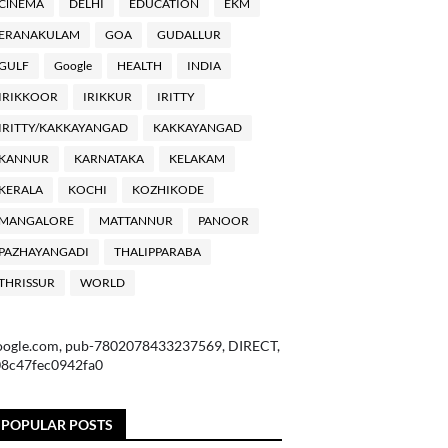
ClNEMA
DELHI
EDUCATION
EKM
ERANAKULAM
GOA
GUDALLUR
GULF
Google
HEALTH
INDIA
IRIKKOOR
IRIKKUR
IRITTY
IRITTY/KAKKAYANGAD
KAKKAYANGAD
KANNUR
KARNATAKA
KELAKAM
KERALA
KOCHI
KOZHIKODE
MANGALORE
MATTANNUR
PANOOR
PAZHAYANGADI
THALIPPARABA
THRISSUR
WORLD
oogle.com, pub-7802078433237569, DIRECT,
08c47fec0942fa0
POPULAR POSTS