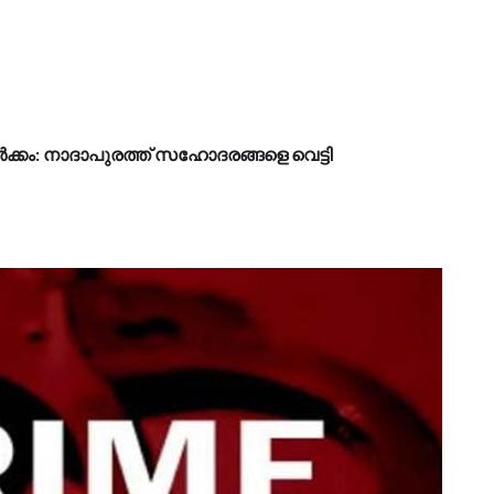
്‍ക്കം: നാദാപുരത്ത് സഹോദരങ്ങളെ വെട്ടി