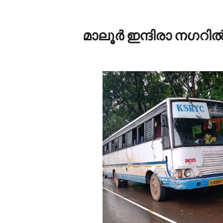
മാലൂര്‍ ഇന്ദിരാ നഗറില്