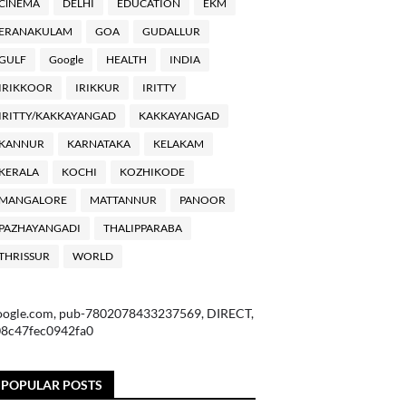
ClNEMA
DELHI
EDUCATION
EKM
ERANAKULAM
GOA
GUDALLUR
GULF
Google
HEALTH
INDIA
IRIKKOOR
IRIKKUR
IRITTY
IRITTY/KAKKAYANGAD
KAKKAYANGAD
KANNUR
KARNATAKA
KELAKAM
KERALA
KOCHI
KOZHIKODE
MANGALORE
MATTANNUR
PANOOR
PAZHAYANGADI
THALIPPARABA
THRISSUR
WORLD
oogle.com, pub-7802078433237569, DIRECT,
08c47fec0942fa0
POPULAR POSTS