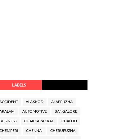
LABELS
ACCIDENT
ALAKKOD
ALAPPUZHA
ARALAM
AUTOMOTIVE
BANGALORE
BUSINESS
CHAKKARAKKAL
CHALOD
CHEMPERI
CHENNAl
CHERUPUZHA