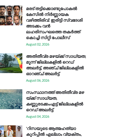
മരട് തട്ടിക്കൊണ്ടുപോകൽ
കേസിൽ നിർണ്ണായക
വഴിത്തിരിവ്: ഇരിട്ടി സ്വദേശി
അടക്കം വൻ
ലഹരിസംഘത്തെ തകർത്ത്
കൊച്ചി സിറ്റി പോലീസ്
August 02, 2026
അതിതീവ്ര മഴയ്ക്ക് സാധ്യത;
മൂന്ന് ജില്ലകളിൽ റെഡ്
അലർട്ട്, അഞ്ച് ജില്ലകളിൽ
ഓറഞ്ച് അലർട്ട്
August 06, 2026
സം​സ്ഥാ​ന​ത്ത് അ​തി​തീ​വ്ര മ​ഴ​
യ്ക്ക് സാ​ധ്യ​ത,
കണ്ണൂരടക്കംഎ​ട്ട് ജി​ല്ല​ക​ളി​ൽ
റെ​ഡ് അ​ലർ​ട്ട്
August 04, 2026
'റിസയുടെ ആത്മഹത്യാ
കുറിപ്പിൽ എല്ലാം വ്യക്തം,