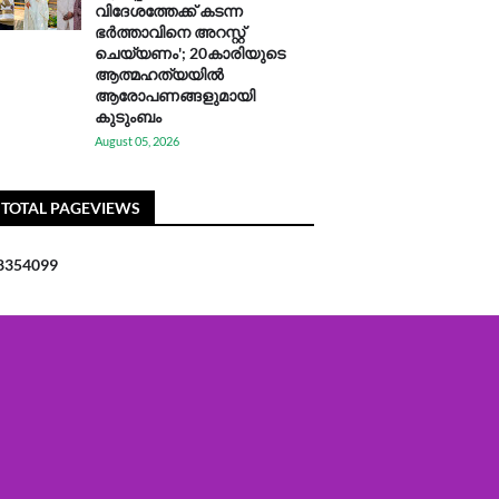
വിദേശത്തേക്ക് കടന്ന
ഭർത്താവിനെ അറസ്റ്റ്
ചെയ്യണം'; 20കാരിയുടെ
ആത്മഹത്യയിൽ
ആരോപണങ്ങളുമായി
കുടുംബം
August 05, 2026
TOTAL PAGEVIEWS
8
3
5
4
0
9
9