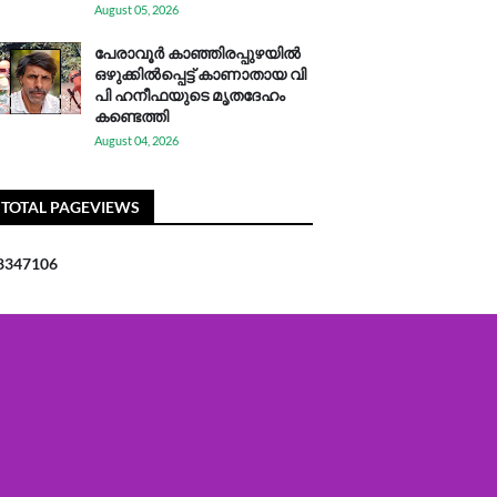
August 05, 2026
പേരാവൂർ കാഞ്ഞിരപ്പുഴയിൽ
ഒഴുക്കിൽപ്പെട്ട് കാണാതായ വി
പി ഹനീഫയുടെ മൃതദേഹം
കണ്ടെത്തി
August 04, 2026
TOTAL PAGEVIEWS
8
3
4
7
1
0
6