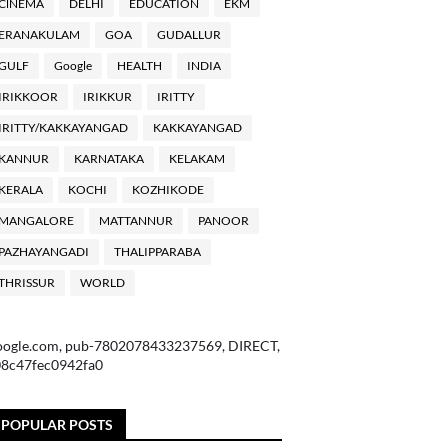
ClNEMA
DELHI
EDUCATION
EKM
ERANAKULAM
GOA
GUDALLUR
GULF
Google
HEALTH
INDIA
IRIKKOOR
IRIKKUR
IRITTY
IRITTY/KAKKAYANGAD
KAKKAYANGAD
KANNUR
KARNATAKA
KELAKAM
KERALA
KOCHI
KOZHIKODE
MANGALORE
MATTANNUR
PANOOR
PAZHAYANGADI
THALIPPARABA
THRISSUR
WORLD
oogle.com, pub-7802078433237569, DIRECT,
08c47fec0942fa0
POPULAR POSTS