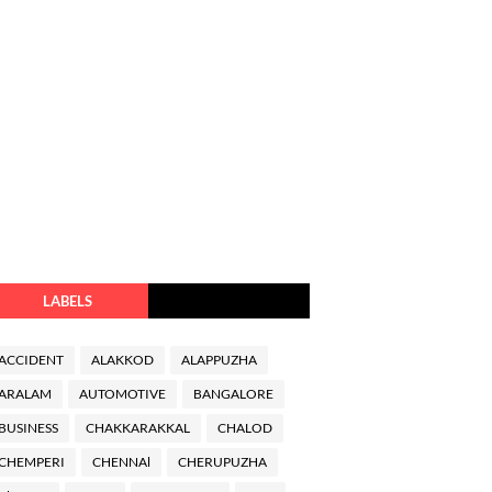
LABELS
ACCIDENT
ALAKKOD
ALAPPUZHA
ARALAM
AUTOMOTIVE
BANGALORE
BUSINESS
CHAKKARAKKAL
CHALOD
CHEMPERI
CHENNAl
CHERUPUZHA