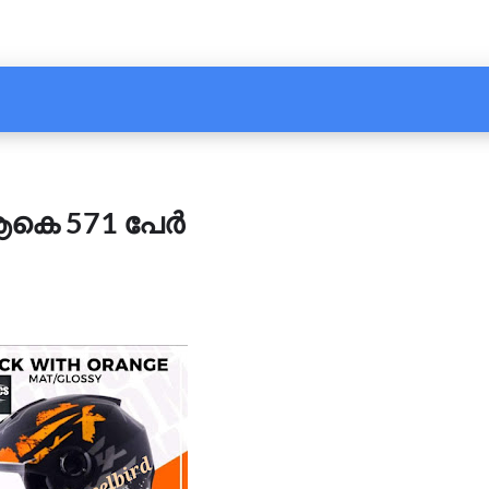
കെ 571 പേര്‍