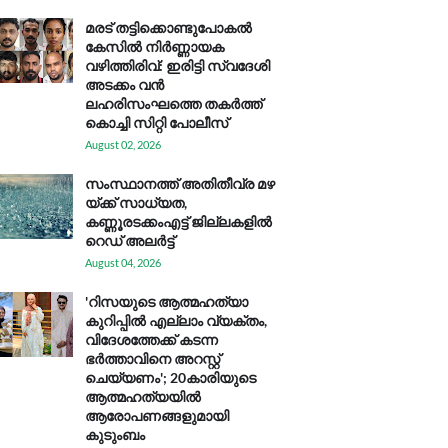
മരട് തട്ടിക്കൊണ്ടുപോകൽ
കേസിൽ നിർണ്ണായക
വഴിത്തിരിവ്: ഇരിട്ടി സ്വദേശി
അടക്കം വൻ
ലഹരിസംഘത്തെ തകർത്ത്
കൊച്ചി സിറ്റി പോലീസ്
August 02, 2026
സം​സ്ഥാ​ന​ത്ത് അ​തി​തീ​വ്ര മ​ഴ​
യ്ക്ക് സാ​ധ്യ​ത,
കണ്ണൂരടക്കംഎ​ട്ട് ജി​ല്ല​ക​ളി​ൽ
റെ​ഡ് അ​ലർ​ട്ട്
August 04, 2026
'റിസയുടെ ആത്മഹത്യാ
കുറിപ്പിൽ എല്ലാം വ്യക്തം,
വിദേശത്തേക്ക് കടന്ന
ഭർത്താവിനെ അറസ്റ്റ്
ചെയ്യണം'; 20കാരിയുടെ
ആത്മഹത്യയിൽ
ആരോപണങ്ങളുമായി
കുടുംബം