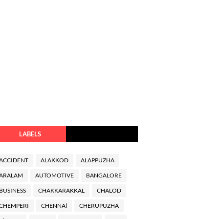
LABELS
ACCIDENT
ALAKKOD
ALAPPUZHA
ARALAM
AUTOMOTIVE
BANGALORE
BUSINESS
CHAKKARAKKAL
CHALOD
CHEMPERI
CHENNAl
CHERUPUZHA