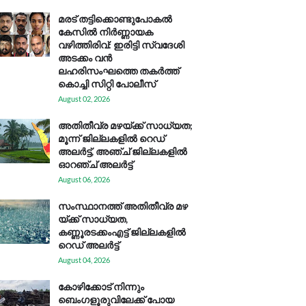
മരട് തട്ടിക്കൊണ്ടുപോകൽ
കേസിൽ നിർണ്ണായക
വഴിത്തിരിവ്: ഇരിട്ടി സ്വദേശി
അടക്കം വൻ
ലഹരിസംഘത്തെ തകർത്ത്
കൊച്ചി സിറ്റി പോലീസ്
August 02, 2026
അതിതീവ്ര മഴയ്ക്ക് സാധ്യത;
മൂന്ന് ജില്ലകളിൽ റെഡ്
അലർട്ട്, അഞ്ച് ജില്ലകളിൽ
ഓറഞ്ച് അലർട്ട്
August 06, 2026
സം​സ്ഥാ​ന​ത്ത് അ​തി​തീ​വ്ര മ​ഴ​
യ്ക്ക് സാ​ധ്യ​ത,
കണ്ണൂരടക്കംഎ​ട്ട് ജി​ല്ല​ക​ളി​ൽ
റെ​ഡ് അ​ലർ​ട്ട്
August 04, 2026
കോഴിക്കോട് നിന്നും
ബെംഗളൂരുവിലേക്ക് പോയ