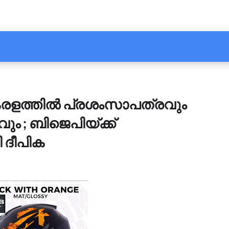
കേരളത്തില്‍ പ്രശംസാപത്രവും
രവും ; ബിജെപിയ്ക്ക്
 ദീപിക