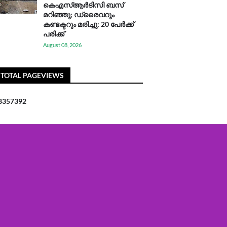
കെഎസ്ആര്‍ടിസി ബസ്
മറിഞ്ഞു; ഡ്രൈവറും
കണ്ടക്ടറും മരിച്ചു: 20 പേര്‍ക്ക്
പരിക്ക്
August 08, 2026
TOTAL PAGEVIEWS
8
3
5
7
3
9
2