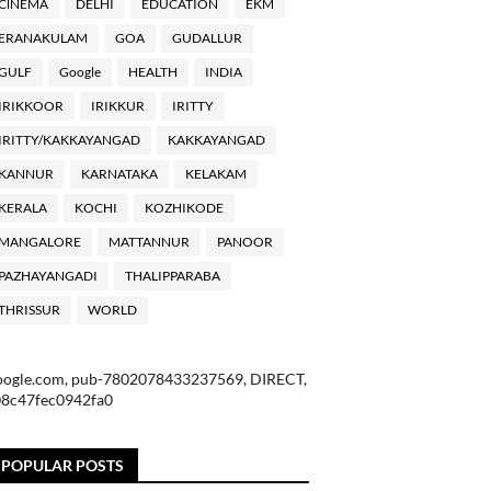
ClNEMA
DELHI
EDUCATION
EKM
ERANAKULAM
GOA
GUDALLUR
GULF
Google
HEALTH
INDIA
IRIKKOOR
IRIKKUR
IRITTY
IRITTY/KAKKAYANGAD
KAKKAYANGAD
KANNUR
KARNATAKA
KELAKAM
KERALA
KOCHI
KOZHIKODE
MANGALORE
MATTANNUR
PANOOR
PAZHAYANGADI
THALIPPARABA
THRISSUR
WORLD
oogle.com, pub-7802078433237569, DIRECT,
08c47fec0942fa0
POPULAR POSTS