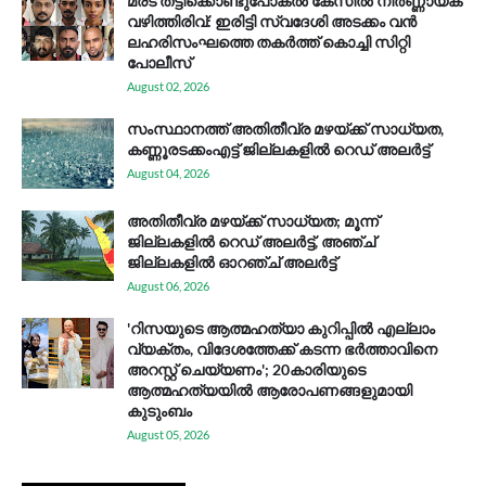
മരട് തട്ടിക്കൊണ്ടുപോകൽ കേസിൽ നിർണ്ണായക
വഴിത്തിരിവ്: ഇരിട്ടി സ്വദേശി അടക്കം വൻ
ലഹരിസംഘത്തെ തകർത്ത് കൊച്ചി സിറ്റി
പോലീസ്
August 02, 2026
സം​സ്ഥാ​ന​ത്ത് അ​തി​തീ​വ്ര മ​ഴ​യ്ക്ക് സാ​ധ്യ​ത,
കണ്ണൂരടക്കംഎ​ട്ട് ജി​ല്ല​ക​ളി​ൽ റെ​ഡ് അ​ലർ​ട്ട്
August 04, 2026
അതിതീവ്ര മഴയ്ക്ക് സാധ്യത; മൂന്ന്
ജില്ലകളിൽ റെഡ് അലർട്ട്, അഞ്ച്
ജില്ലകളിൽ ഓറഞ്ച് അലർട്ട്
August 06, 2026
'റിസയുടെ ആത്മഹത്യാ കുറിപ്പിൽ എല്ലാം
വ്യക്തം, വിദേശത്തേക്ക് കടന്ന ഭർത്താവിനെ
അറസ്റ്റ് ചെയ്യണം'; 20കാരിയുടെ
ആത്മഹത്യയിൽ ആരോപണങ്ങളുമായി
കുടുംബം
August 05, 2026