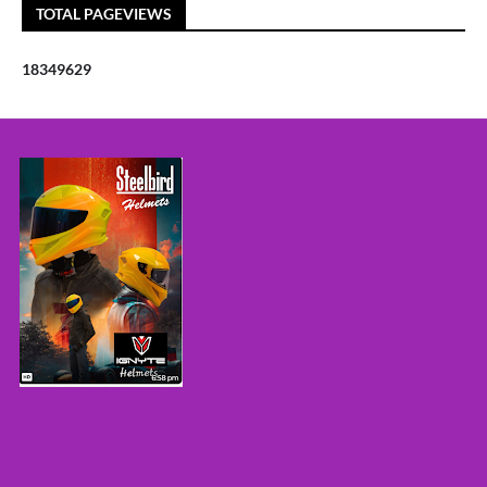
TOTAL PAGEVIEWS
1
8
3
4
9
6
2
9