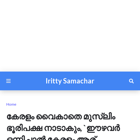
Iritty Samachar
Home
കേരളം വൈകാതെ മുസ്ലിം
ഭൂരിപക്ഷ നാടാകും, `ഈഴവർ
ഒന്നിച്ചാൽ കേരളം ആര്