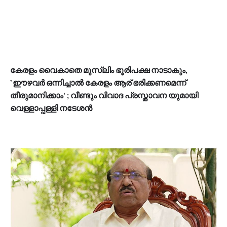
കേരളം വൈകാതെ മുസ്ലിം ഭൂരിപക്ഷ നാടാകും,
`ഈഴവർ ഒന്നിച്ചാൽ കേരളം ആര് ഭരിക്കണമെന്ന്
തീരുമാനിക്കാം' ; വീണ്ടും വിവാദ പ്രസ്താവന യുമായി
വെള്ളാപ്പള്ളി നടേശൻ