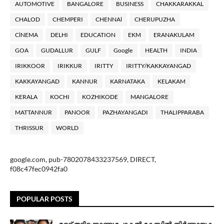
AUTOMOTIVE
BANGALORE
BUSINESS
CHAKKARAKKAL
CHALOD
CHEMPERI
CHENNAl
CHERUPUZHA
ClNEMA
DELHI
EDUCATION
EKM
ERANAKULAM
GOA
GUDALLUR
GULF
Google
HEALTH
INDIA
IRIKKOOR
IRIKKUR
IRITTY
IRITTY/KAKKAYANGAD
KAKKAYANGAD
KANNUR
KARNATAKA
KELAKAM
KERALA
KOCHI
KOZHIKODE
MANGALORE
MATTANNUR
PANOOR
PAZHAYANGADI
THALIPPARABA
THRISSUR
WORLD
google.com, pub-7802078433237569, DIRECT,
f08c47fec0942fa0
POPULAR POSTS