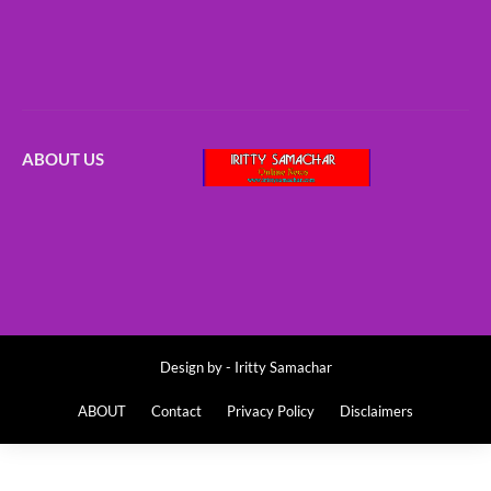
ABOUT US
Design by -
Iritty Samachar
ABOUT
Contact
Privacy Policy
Disclaimers