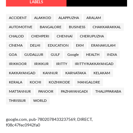
LABELS
ACCIDENT
ALAKKOD
ALAPPUZHA
ARALAM
AUTOMOTIVE
BANGALORE
BUSINESS
CHAKKARAKKAL
CHALOD
CHEMPERI
CHENNAl
CHERUPUZHA
ClNEMA
DELHI
EDUCATION
EKM
ERANAKULAM
GOA
GUDALLUR
GULF
Google
HEALTH
INDIA
IRIKKOOR
IRIKKUR
IRITTY
IRITTY/KAKKAYANGAD
KAKKAYANGAD
KANNUR
KARNATAKA
KELAKAM
KERALA
KOCHI
KOZHIKODE
MANGALORE
MATTANNUR
PANOOR
PAZHAYANGADI
THALIPPARABA
THRISSUR
WORLD
google.com, pub-7802078433237569, DIRECT,
f08c47fec0942fa0