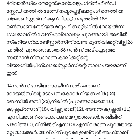
ട്രിവാന്‍ഡ്രം തോറ്റത്.കാര്യവട്ടം, ഗ്രീന്‍ഫീല്‍ഡ്
സ്റ്റേഡിയത്തില്‍ ടോസ് നഷ്ടപ്പെട്ട് ബാറ്റിംഗിനെത്തിയ
ഗ്ലോബ്സ്റ്റാര്‍സ് ആറ് വിക്കറ്റ് നഷ്ടത്തില്‍ 186
റണ്‍സാണ് നേടിയത്.മറുപടി ബാറ്റിംഗില്‍ റോയല്‍സ്
19.3 ഓവറില്‍ 173ന് എല്ലാവരും പുറത്തായി. അഖില്‍
സ്‌കറിയ ഗ്ലോബ്സ്റ്റാര്‍സിന് വേണ്ടി മൂന്ന് വിക്കറ്റ് വീഴ്ത്തി.26
പന്തില്‍ പുറത്താവാതെ 86 റണ്‍സ് അടിച്ചെടുത്ത
സല്‍മാന്‍ നിസാറാണ് കാലിക്കറ്റിന്റെ
വിജയശില്‍പ്പി.ഗ്ലോബ്സ്റ്റാര്‍സിന്റെ നാലാം ജയമാണ്
ഇത്.
34 റണ്‍സ് നേടിയ സഞ്ജീവ് സതീഷനാണ്
റോയല്‍സിന്റെ ടോപ് സ്‌കോറര്‍.റിയ ബഷീര്‍ (34),
ബേസില്‍ തമ്പി (23),നിഖില്‍ (പുറത്താവാതെ 18),
കൃഷ്ണപ്രസാദ് (18), വിഷ്ണു രാജ് (12), അനന്ത കൃഷ്ണന്‍ (11)
എന്നിവരാണ് രണ്ടക്കം കണ്ട മറ്റുതാരങ്ങള്‍. അഭിജിത്
പ്രവീണ്‍ (0), വിനില്‍ ടിഎസ് (0) എന്നിവരാണ് പുറത്തായ
മറ്റുതാരങ്ങള്‍. അഖിലിന് പുറമെ ഇബ്‌നുള്‍ അഫ്താബ്,