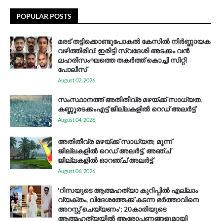
POPULAR POSTS
മരട് തട്ടിക്കൊണ്ടുപോകൽ കേസിൽ നിർണ്ണായക
വഴിത്തിരിവ്: ഇരിട്ടി സ്വദേശി അടക്കം വൻ
ലഹരിസംഘത്തെ തകർത്ത് കൊച്ചി സിറ്റി
പോലീസ്
August 02, 2026
സം​സ്ഥാ​ന​ത്ത് അ​തി​തീ​വ്ര മ​ഴ​യ്ക്ക് സാ​ധ്യ​ത,
കണ്ണൂരടക്കംഎ​ട്ട് ജി​ല്ല​ക​ളി​ൽ റെ​ഡ് അ​ലർ​ട്ട്
August 04, 2026
അതിതീവ്ര മഴയ്ക്ക് സാധ്യത; മൂന്ന്
ജില്ലകളിൽ റെഡ് അലർട്ട്, അഞ്ച്
ജില്ലകളിൽ ഓറഞ്ച് അലർട്ട്
August 06, 2026
'റിസയുടെ ആത്മഹത്യാ കുറിപ്പിൽ എല്ലാം
വ്യക്തം, വിദേശത്തേക്ക് കടന്ന ഭർത്താവിനെ
അറസ്റ്റ് ചെയ്യണം'; 20കാരിയുടെ
ആത്മഹത്യയിൽ ആരോപണങ്ങളുമായി