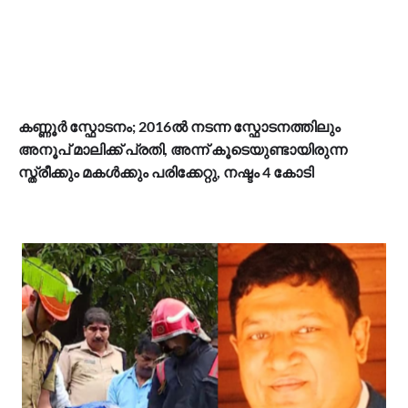
കണ്ണൂർ സ്ഫോടനം; 2016ൽ നടന്ന സ്ഫോടനത്തിലും
അനൂപ് മാലിക്ക് പ്രതി, അന്ന് കൂടെയുണ്ടായിരുന്ന
സ്ത്രീക്കും മകൾക്കും പരിക്കേറ്റു, നഷ്ടം 4 കോടി