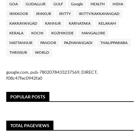
GOA
GUDALLUR
GULF
Google
HEALTH
INDIA
IRIKKOOR
IRIKKUR
IRITTY
IRITTY/KAKKAYANGAD
KAKKAYANGAD
KANNUR
KARNATAKA
KELAKAM
KERALA
KOCHI
KOZHIKODE
MANGALORE
MATTANNUR
PANOOR
PAZHAYANGADI
THALIPPARABA
THRISSUR
WORLD
google.com, pub-7802078433237569, DIRECT,
f08c47fec0942fa0
POPULAR POSTS
TOTAL PAGEVIEWS