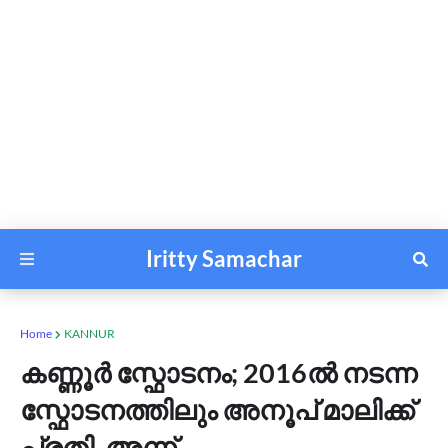
Iritty Samachar
Home
KANNUR
കണ്ണൂർ സ്ഫോടനം; 2016ൽ നടന്ന
സ്ഫോടനത്തിലും അനൂപ് മാലിക്ക്
പ്രതി, അന്ന്