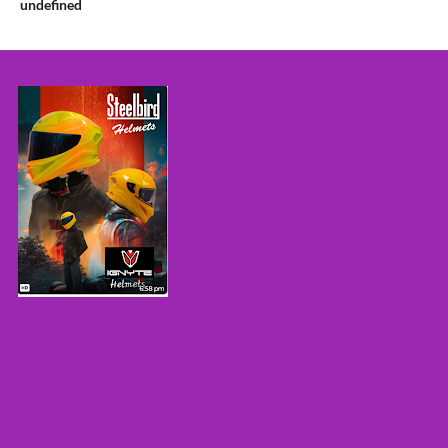
u
n
d
e
f
n
e
d