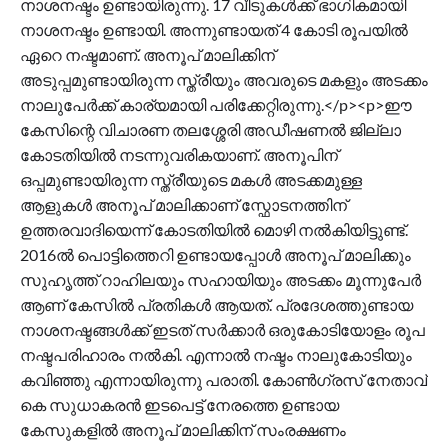
നാശനഷ്ടം ഉണ്ടായിരുന്നു. 17 വീടുകൾക്ക് ഭാഗികമായി
നാശനഷ്ടം ഉണ്ടായി. അന്നുണ്ടായത് 4 കോടി രൂപയിൽ
ഏറെ നഷ്ടമാണ്. അനൂപ് മാലിക്കിന്
അടുപ്പമുണ്ടായിരുന്ന സ്ത്രീയും അവരുടെ മകളും അടക്കം
നാലുപേർക്ക് കാര്യമായി പരിക്കേറ്റിരുന്നു.</p><p>ഈ
കേസിന്റെ വിചാരണ തലശ്ശേരി അഡീഷണൽ ജില്ലാ
കോടതിയിൽ നടന്നുവരികയാണ്. അനൂപിന്
ഒപ്പമുണ്ടായിരുന്ന സ്ത്രീയുടെ മകൾ അടക്കമുള്ള
ആളുകൾ അനൂപ് മാലിക്കാണ് സ്ഫോടനത്തിന്
ഉത്തരവാദിയെന്ന് കോടതിയിൽ മൊഴി നൽകിയിട്ടുണ്ട്.
2016ൽ പൊട്ടിത്തെറി ഉണ്ടായപ്പോൾ അനൂപ് മാലിക്കും
സുഹൃത്ത് റാഹിലയും സഹായിയും അടക്കം മൂന്നുപേർ
ആണ് കേസിൽ പ്രതികൾ ആയത്. പ്രദേശത്തുണ്ടായ
നാശനഷ്ടങ്ങൾക്ക് ഇടത് സർക്കാർ ഒരുകോടിയോളം രൂപ
നഷ്ടപരിഹാരം നൽകി. എന്നാൽ നഷ്ടം നാലുകോടിയും
കവിഞ്ഞു എന്നായിരുന്നു പരാതി. കോൺഗ്രസ് നേതാവ്
കെ സുധാകരൻ ഇടപെട്ട് നേരത്തെ ഉണ്ടായ
കേസുകളിൽ അനൂപ് മാലിക്കിന് സംരക്ഷണം