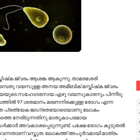
്തിഷ്‌ക ജ്വരം ആശങ്ക ആകുന്നു. താമരശേരി
 ഒമ്പതു വയസുള്ള അനയ അമീബിക് മസ്തിഷ്‌ക ജ്വരം
നു. അനയയുടെ സഹോദരനായ ഏഴു വയസുകാരനും പിന്നീടു
തലത്തില്‍ 97 ശതമാനം മരണനിരക്കുള്ള രോഗം എന്ന
രത്തെ പ്രത്യേക ജാഗ്രതയോടെയാണു ലോകം
ത്തെ നേരിടുന്നതിനു മാതൃകാപരമായ
 സര്‍ക്കാര്‍ അവകാശപ്പെടുന്നുണ്ട്. പക്ഷേ രോഗം കൂടുതല്‍
െന്നതാണ് വസ്തുത. ലോകത്ത് അപൂര്‍വമായി മാത്രം