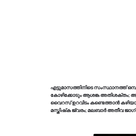
എട്ടുമാസത്തിനിടെ സംസ്ഥാനത്ത് ഒമ്പത
കോഴിക്കോടും ആശങ്ക അതിശക്തം; ആ
വൈറസ് ഉറവിടം കണ്ടെത്താന്‍ കഴിയാത
മസ്തിഷ്‌ക ജ്വരം; മലബാര്‍ അതീവ ജാഗ