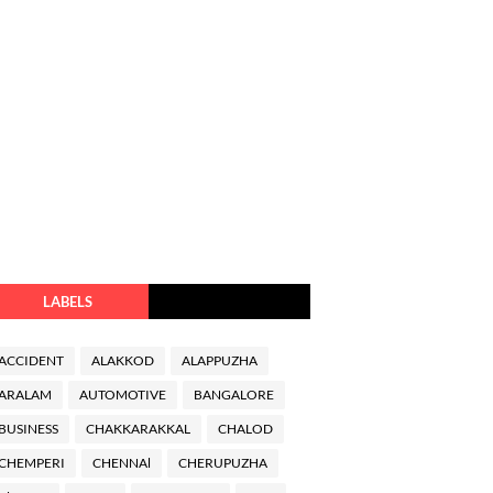
LABELS
ACCIDENT
ALAKKOD
ALAPPUZHA
ARALAM
AUTOMOTIVE
BANGALORE
BUSINESS
CHAKKARAKKAL
CHALOD
CHEMPERI
CHENNAl
CHERUPUZHA