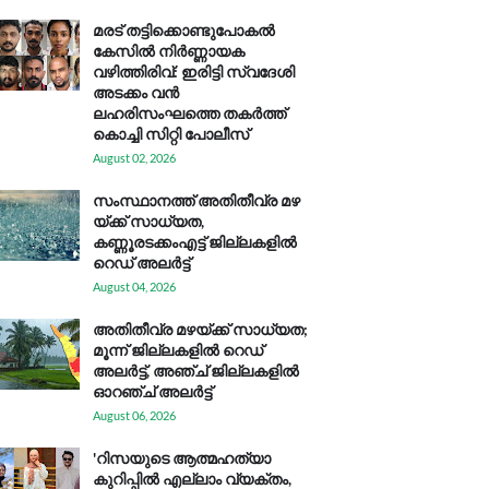
മരട് തട്ടിക്കൊണ്ടുപോകൽ
കേസിൽ നിർണ്ണായക
വഴിത്തിരിവ്: ഇരിട്ടി സ്വദേശി
അടക്കം വൻ
ലഹരിസംഘത്തെ തകർത്ത്
കൊച്ചി സിറ്റി പോലീസ്
August 02, 2026
സം​സ്ഥാ​ന​ത്ത് അ​തി​തീ​വ്ര മ​ഴ​
യ്ക്ക് സാ​ധ്യ​ത,
കണ്ണൂരടക്കംഎ​ട്ട് ജി​ല്ല​ക​ളി​ൽ
റെ​ഡ് അ​ലർ​ട്ട്
August 04, 2026
അതിതീവ്ര മഴയ്ക്ക് സാധ്യത;
മൂന്ന് ജില്ലകളിൽ റെഡ്
അലർട്ട്, അഞ്ച് ജില്ലകളിൽ
ഓറഞ്ച് അലർട്ട്
August 06, 2026
'റിസയുടെ ആത്മഹത്യാ
കുറിപ്പിൽ എല്ലാം വ്യക്തം,