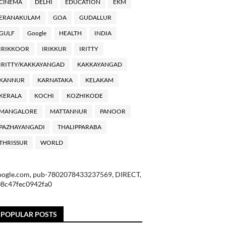
ClNEMA
DELHI
EDUCATION
EKM
ERANAKULAM
GOA
GUDALLUR
GULF
Google
HEALTH
INDIA
IRIKKOOR
IRIKKUR
IRITTY
IRITTY/KAKKAYANGAD
KAKKAYANGAD
KANNUR
KARNATAKA
KELAKAM
KERALA
KOCHI
KOZHIKODE
MANGALORE
MATTANNUR
PANOOR
PAZHAYANGADI
THALIPPARABA
THRISSUR
WORLD
oogle.com, pub-7802078433237569, DIRECT,
08c47fec0942fa0
POPULAR POSTS