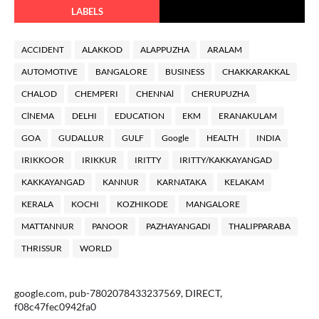
LABELS
ACCIDENT
ALAKKOD
ALAPPUZHA
ARALAM
AUTOMOTIVE
BANGALORE
BUSINESS
CHAKKARAKKAL
CHALOD
CHEMPERI
CHENNAl
CHERUPUZHA
ClNEMA
DELHI
EDUCATION
EKM
ERANAKULAM
GOA
GUDALLUR
GULF
Google
HEALTH
INDIA
IRIKKOOR
IRIKKUR
IRITTY
IRITTY/KAKKAYANGAD
KAKKAYANGAD
KANNUR
KARNATAKA
KELAKAM
KERALA
KOCHI
KOZHIKODE
MANGALORE
MATTANNUR
PANOOR
PAZHAYANGADI
THALIPPARABA
THRISSUR
WORLD
google.com, pub-7802078433237569, DIRECT,
f08c47fec0942fa0