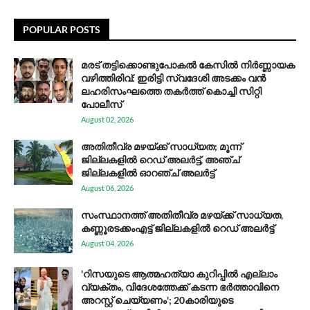
POPULAR POSTS
മരട് തട്ടിക്കൊണ്ടുപോകൽ കേസിൽ നിർണ്ണായക
വഴിത്തിരിവ്: ഇരിട്ടി സ്വദേശി അടക്കം വൻ
ലഹരിസംഘത്തെ തകർത്ത് കൊച്ചി സിറ്റി
പോലീസ്
August 02, 2026
അതിതീവ്ര മഴയ്ക്ക് സാധ്യത; മൂന്ന്
ജില്ലകളിൽ റെഡ് അലർട്ട്, അഞ്ച്
ജില്ലകളിൽ ഓറഞ്ച് അലർട്ട്
August 06, 2026
സം​സ്ഥാ​ന​ത്ത് അ​തി​തീ​വ്ര മ​ഴ​യ്ക്ക് സാ​ധ്യ​ത,
കണ്ണൂരടക്കംഎ​ട്ട് ജി​ല്ല​ക​ളി​ൽ റെ​ഡ് അ​ലർ​ട്ട്
August 04, 2026
'റിസയുടെ ആത്മഹത്യാ കുറിപ്പിൽ എല്ലാം
വ്യക്തം, വിദേശത്തേക്ക് കടന്ന ഭർത്താവിനെ
അറസ്റ്റ് ചെയ്യണം'; 20കാരിയുടെ