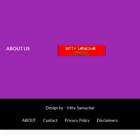
ABOUT US
Design by -
Iritty Samachar
ABOUT
Contact
Privacy Policy
Disclaimers