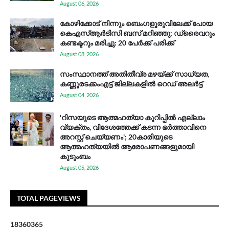
August 06, 2026
കോഴിക്കോട് നിന്നും ബെംഗളൂരുവിലേക്ക് പോയ
കെഎസ്ആര്‍ടിസി ബസ് മറിഞ്ഞു; ഡ്രൈവറും
കണ്ടക്ടറും മരിച്ചു: 20 പേര്‍ക്ക് പരിക്ക്
August 08, 2026
സം​സ്ഥാ​ന​ത്ത് അ​തി​തീ​വ്ര മ​ഴ​യ്ക്ക് സാ​ധ്യ​ത,
കണ്ണൂരടക്കംഎ​ട്ട് ജി​ല്ല​ക​ളി​ൽ റെ​ഡ് അ​ലർ​ട്ട്
August 04, 2026
'റിസയുടെ ആത്മഹത്യാ കുറിപ്പിൽ എല്ലാം
വ്യക്തം, വിദേശത്തേക്ക് കടന്ന ഭർത്താവിനെ
അറസ്റ്റ് ചെയ്യണം'; 20കാരിയുടെ
ആത്മഹത്യയിൽ ആരോപണങ്ങളുമായി
കുടുംബം
August 05, 2026
TOTAL PAGEVIEWS
1
8
3
6
0
3
6
5