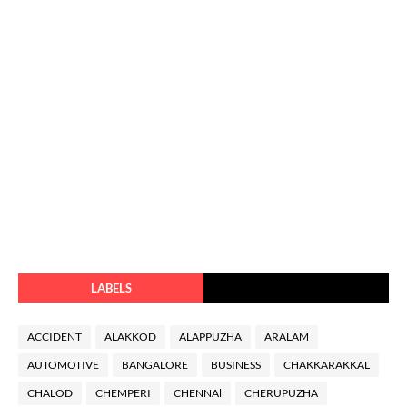
LABELS
ACCIDENT
ALAKKOD
ALAPPUZHA
ARALAM
AUTOMOTIVE
BANGALORE
BUSINESS
CHAKKARAKKAL
CHALOD
CHEMPERI
CHENNAl
CHERUPUZHA