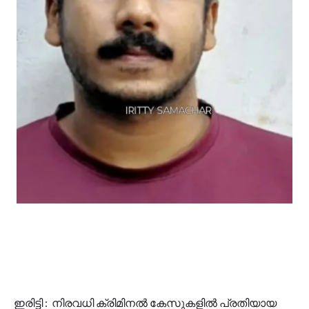
ഇരിട്ടി : നിരവധി ക്രിമിനൽ കേസുകളിൽ പ്രതിയായ