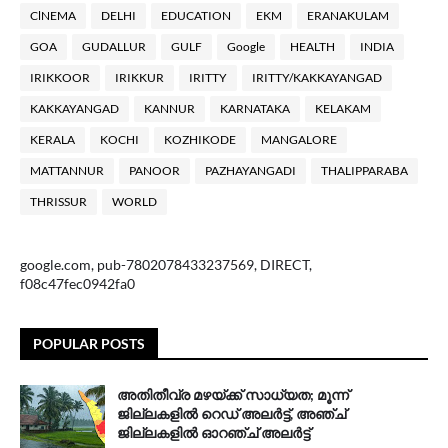
ClNEMA
DELHI
EDUCATION
EKM
ERANAKULAM
GOA
GUDALLUR
GULF
Google
HEALTH
INDIA
IRIKKOOR
IRIKKUR
IRITTY
IRITTY/KAKKAYANGAD
KAKKAYANGAD
KANNUR
KARNATAKA
KELAKAM
KERALA
KOCHI
KOZHIKODE
MANGALORE
MATTANNUR
PANOOR
PAZHAYANGADI
THALIPPARABA
THRISSUR
WORLD
google.com, pub-7802078433237569, DIRECT,
f08c47fec0942fa0
POPULAR POSTS
അതിതീവ്ര മഴയ്ക്ക് സാധ്യത; മൂന്ന്
ജില്ലകളിൽ റെഡ് അലർട്ട്, അഞ്ച്
ജില്ലകളിൽ ഓറഞ്ച് അലർട്ട്