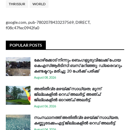
THRISSUR
WORLD
google.com, pub-7802078433237569, DIRECT,
f08c47fec0942fa0
POPULAR POSTS
കോഴിക്കോട് നിന്നും ബെംഗളൂരുവിലേക്ക് പോയ
കെഎസ്ആര്‍ടിസി ബസ് മറിഞ്ഞു; ഡ്രൈവറും
കണ്ടക്ടറും മരിച്ചു: 20 പേര്‍ക്ക് പരിക്ക്
August 08, 2026
അതിതീവ്ര മഴയ്ക്ക് സാധ്യത; മൂന്ന്
ജില്ലകളിൽ റെഡ് അലർട്ട്, അഞ്ച്
ജില്ലകളിൽ ഓറഞ്ച് അലർട്ട്
August 06, 2026
സം​സ്ഥാ​ന​ത്ത് അ​തി​തീ​വ്ര മ​ഴ​യ്ക്ക് സാ​ധ്യ​ത,
കണ്ണൂരടക്കംഎ​ട്ട് ജി​ല്ല​ക​ളി​ൽ റെ​ഡ് അ​ലർ​ട്ട്
August 04, 2026