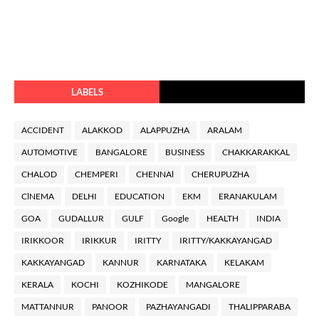
LABELS
ACCIDENT
ALAKKOD
ALAPPUZHA
ARALAM
AUTOMOTIVE
BANGALORE
BUSINESS
CHAKKARAKKAL
CHALOD
CHEMPERI
CHENNAl
CHERUPUZHA
ClNEMA
DELHI
EDUCATION
EKM
ERANAKULAM
GOA
GUDALLUR
GULF
Google
HEALTH
INDIA
IRIKKOOR
IRIKKUR
IRITTY
IRITTY/KAKKAYANGAD
KAKKAYANGAD
KANNUR
KARNATAKA
KELAKAM
KERALA
KOCHI
KOZHIKODE
MANGALORE
MATTANNUR
PANOOR
PAZHAYANGADI
THALIPPARABA