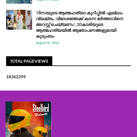
'റിസയുടെ ആത്മഹത്യാ കുറിപ്പിൽ എല്ലാം
വ്യക്തം, വിദേശത്തേക്ക് കടന്ന ഭർത്താവിനെ
അറസ്റ്റ് ചെയ്യണം'; 20കാരിയുടെ
ആത്മഹത്യയിൽ ആരോപണങ്ങളുമായി
കുടുംബം
August 05, 2026
TOTAL PAGEVIEWS
1
8
3
6
2
2
9
9