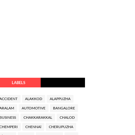
LABELS
ACCIDENT
ALAKKOD
ALAPPUZHA
ARALAM
AUTOMOTIVE
BANGALORE
BUSINESS
CHAKKARAKKAL
CHALOD
CHEMPERI
CHENNAl
CHERUPUZHA