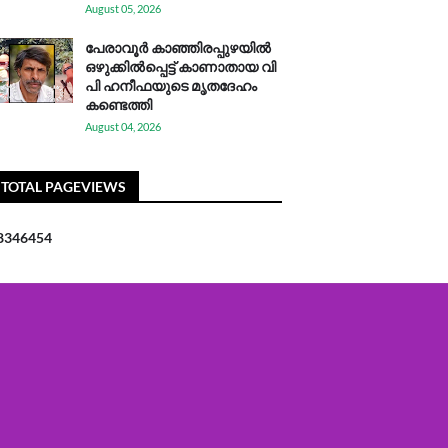
August 05, 2026
പേരാവൂർ കാഞ്ഞിരപ്പുഴയിൽ
ഒഴുക്കിൽപ്പെട്ട് കാണാതായ വി
പി ഹനീഫയുടെ മൃതദേഹം
കണ്ടെത്തി
August 04, 2026
TOTAL PAGEVIEWS
8
3
4
6
4
5
4