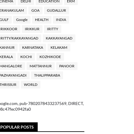
ClNEMA
DELHI
EDUCATION
EKM
ERANAKULAM
GOA
GUDALLUR
GULF
Google
HEALTH
INDIA
IRIKKOOR
IRIKKUR
IRITTY
IRITTY/KAKKAYANGAD
KAKKAYANGAD
KANNUR
KARNATAKA
KELAKAM
KERALA
KOCHI
KOZHIKODE
MANGALORE
MATTANNUR
PANOOR
PAZHAYANGADI
THALIPPARABA
THRISSUR
WORLD
oogle.com, pub-7802078433237569, DIRECT,
08c47fec0942fa0
POPULAR POSTS