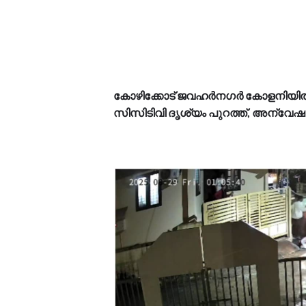
കോഴിക്കോട് ജവഹർനഗർ കോളനിയിൽ 
സിസിടിവി ദൃശ്യം പുറത്ത്, അന്വേഷ