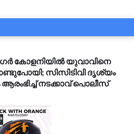
നഗർ കോളനിയിൽ യുവാവിനെ
ൊണ്ടുപോയി; സിസിടിവി ദൃശ്യം
ആരംഭിച്ച് നടക്കാവ് പൊലീസ്