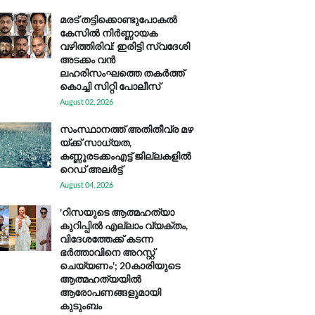
മരട് തട്ടിക്കൊണ്ടുപോകൽ
കേസിൽ നിർണ്ണായക
വഴിത്തിരിവ്: ഇരിട്ടി സ്വദേശി
അടക്കം വൻ
ലഹരിസംഘത്തെ തകർത്ത്
കൊച്ചി സിറ്റി പോലീസ്
August 02, 2026
സം​സ്ഥാ​ന​ത്ത് അ​തി​തീ​വ്ര മ​ഴ​
യ്ക്ക് സാ​ധ്യ​ത,
കണ്ണൂരടക്കംഎ​ട്ട് ജി​ല്ല​ക​ളി​ൽ
റെ​ഡ് അ​ലർ​ട്ട്
August 04, 2026
'റിസയുടെ ആത്മഹത്യാ
കുറിപ്പിൽ എല്ലാം വ്യക്തം,
വിദേശത്തേക്ക് കടന്ന
ഭർത്താവിനെ അറസ്റ്റ്
ചെയ്യണം'; 20കാരിയുടെ
ആത്മഹത്യയിൽ
ആരോപണങ്ങളുമായി
കുടുംബം