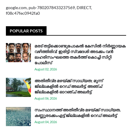
google.com, pub-7802078433237569, DIRECT,
f08c47fec0942fa0
POPULAR POSTS
മരട് തട്ടിക്കൊണ്ടുപോകൽ കേസിൽ നിർണ്ണായക
വഴിത്തിരിവ്: ഇരിട്ടി സ്വദേശി അടക്കം വൻ
ലഹരിസംഘത്തെ തകർത്ത് കൊച്ചി സിറ്റി
പോലീസ്
August 02, 2026
അതിതീവ്ര മഴയ്ക്ക് സാധ്യത; മൂന്ന്
ജില്ലകളിൽ റെഡ് അലർട്ട്, അഞ്ച്
ജില്ലകളിൽ ഓറഞ്ച് അലർട്ട്
August 06, 2026
സം​സ്ഥാ​ന​ത്ത് അ​തി​തീ​വ്ര മ​ഴ​യ്ക്ക് സാ​ധ്യ​ത,
കണ്ണൂരടക്കംഎ​ട്ട് ജി​ല്ല​ക​ളി​ൽ റെ​ഡ് അ​ലർ​ട്ട്
August 04, 2026