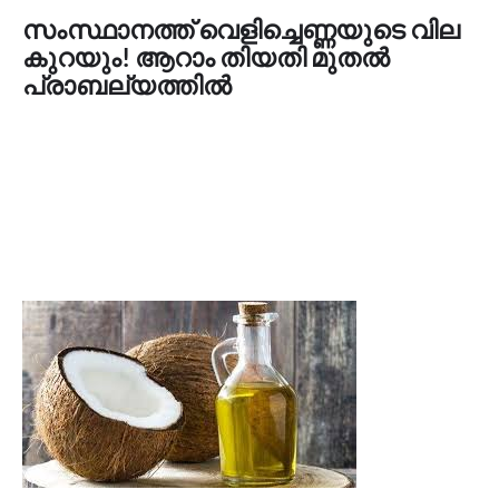
സംസ്ഥാനത്ത് വെളിച്ചെണ്ണയുടെ വില
കുറയും! ആറാം തിയതി മുതൽ
പ്രാബല്യത്തിൽ