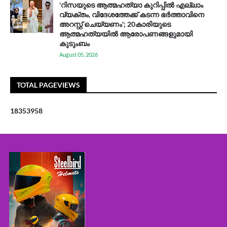
'റിസയുടെ ആത്മഹത്യാ കുറിപ്പിൽ എല്ലാം
വ്യക്തം, വിദേശത്തേക്ക് കടന്ന ഭർത്താവിനെ
അറസ്റ്റ് ചെയ്യണം'; 20കാരിയുടെ
ആത്മഹത്യയിൽ ആരോപണങ്ങളുമായി
കുടുംബം
August 05, 2026
TOTAL PAGEVIEWS
1
8
3
5
3
9
5
8