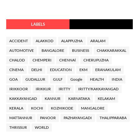
LABELS
ACCIDENT
ALAKKOD
ALAPPUZHA
ARALAM
AUTOMOTIVE
BANGALORE
BUSINESS
CHAKKARAKKAL
CHALOD
CHEMPERI
CHENNAl
CHERUPUZHA
ClNEMA
DELHI
EDUCATION
EKM
ERANAKULAM
GOA
GUDALLUR
GULF
Google
HEALTH
INDIA
IRIKKOOR
IRIKKUR
IRITTY
IRITTY/KAKKAYANGAD
KAKKAYANGAD
KANNUR
KARNATAKA
KELAKAM
KERALA
KOCHI
KOZHIKODE
MANGALORE
MATTANNUR
PANOOR
PAZHAYANGADI
THALIPPARABA
THRISSUR
WORLD