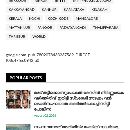
IRIKKOOR
IRIKKUR
IRITTY
IRITTY/KAKKAYANGAD
KAKKAYANGAD
KANNUR
KARNATAKA
KELAKAM
KERALA
KOCHI
KOZHIKODE
MANGALORE
MATTANNUR
PANOOR
PAZHAYANGADI
THALIPPARABA
THRISSUR
WORLD
google.com, pub-7802078433237569, DIRECT,
f08c47fec0942fa0
POPULAR POSTS
മരട് തട്ടിക്കൊണ്ടുപോകൽ കേസിൽ നിർണ്ണായക
വഴിത്തിരിവ്: ഇരിട്ടി സ്വദേശി അടക്കം വൻ
ലഹരിസംഘത്തെ തകർത്ത് കൊച്ചി സിറ്റി
പോലീസ്
August 02, 2026
സം​സ്ഥാ​ന​ത്ത് അ​തി​തീ​വ്ര മ​ഴ​യ്ക്ക് സാ​ധ്യ​ത,