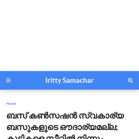
Iritty Samachar
Home
ബസ് കൺസഷൻ സ്വകാര്യ
ബസുകളുടെ ഔദാര്യമല്ല;
കുട്ടികളെ സീറ്റിൽ നിന്നും