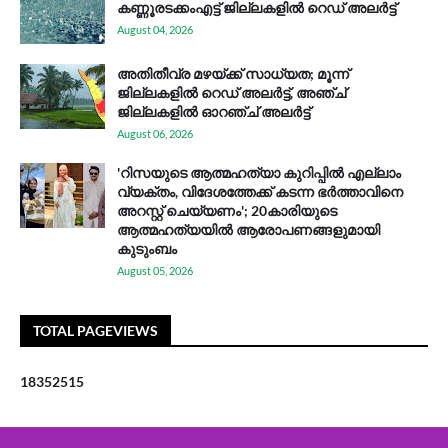
കണ്ണൂരടക്കംഎ​ട്ട് ജി​ല്ല​ക​ളി​ൽ റെ​ഡ് അ​ലർ​ട്ട്
August 04, 2026
അതിതീവ്ര മഴയ്ക്ക് സാധ്യത; മൂന്ന്
ജില്ലകളിൽ റെഡ് അലർട്ട്, അഞ്ച്
ജില്ലകളിൽ ഓറഞ്ച് അലർട്ട്
August 06, 2026
'റിസയുടെ ആത്മഹത്യാ കുറിപ്പിൽ എല്ലാം
വ്യക്തം, വിദേശത്തേക്ക് കടന്ന ഭർത്താവിനെ
അറസ്റ്റ് ചെയ്യണം'; 20കാരിയുടെ
ആത്മഹത്യയിൽ ആരോപണങ്ങളുമായി
കുടുംബം
August 05, 2026
TOTAL PAGEVIEWS
1
8
3
5
2
5
1
5