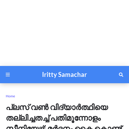
Iritty Samachar
Home
പ്ലസ് വണ്‍ വിദ്യാര്‍ത്ഥിയെ
തല്ലിച്ചതച്ച് പതിമൂന്നോളം
സീനിയേഴ്സ്; മർദനം കൈ കൊണ്ട്