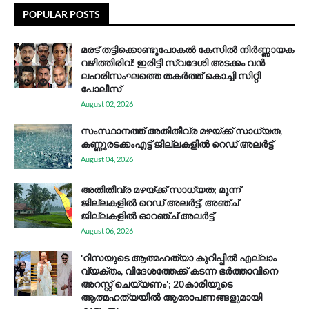
POPULAR POSTS
മരട് തട്ടിക്കൊണ്ടുപോകൽ കേസിൽ നിർണ്ണായക
വഴിത്തിരിവ്: ഇരിട്ടി സ്വദേശി അടക്കം വൻ
ലഹരിസംഘത്തെ തകർത്ത് കൊച്ചി സിറ്റി
പോലീസ്
August 02, 2026
സം​സ്ഥാ​ന​ത്ത് അ​തി​തീ​വ്ര മ​ഴ​യ്ക്ക് സാ​ധ്യ​ത,
കണ്ണൂരടക്കംഎ​ട്ട് ജി​ല്ല​ക​ളി​ൽ റെ​ഡ് അ​ലർ​ട്ട്
August 04, 2026
അതിതീവ്ര മഴയ്ക്ക് സാധ്യത; മൂന്ന്
ജില്ലകളിൽ റെഡ് അലർട്ട്, അഞ്ച്
ജില്ലകളിൽ ഓറഞ്ച് അലർട്ട്
August 06, 2026
'റിസയുടെ ആത്മഹത്യാ കുറിപ്പിൽ എല്ലാം
വ്യക്തം, വിദേശത്തേക്ക് കടന്ന ഭർത്താവിനെ
അറസ്റ്റ് ചെയ്യണം'; 20കാരിയുടെ
ആത്മഹത്യയിൽ ആരോപണങ്ങളുമായി