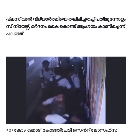
പ്ലസ് വണ്‍ വിദ്യാര്‍ത്ഥിയെ തല്ലിച്ചതച്ച് പതിമൂന്നോളം
സീനിയേഴ്സ്; മർദനം കൈ കൊണ്ട് ആംഗ്യം കാണിച്ചെന്ന്
പറഞ്ഞ്
<p>കോഴിക്കോട്: കോടഞ്ചേരി സെന്‍റ് ജോസഫ്‌സ്