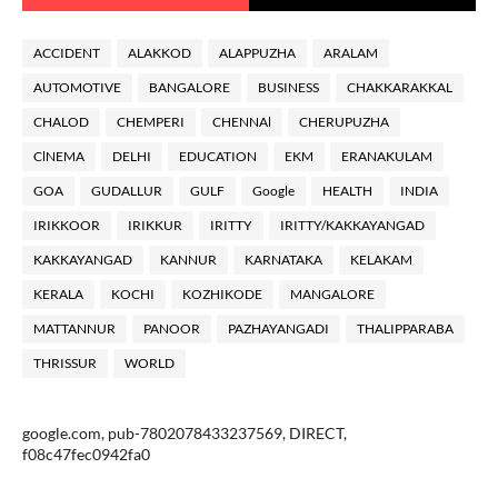
ACCIDENT
ALAKKOD
ALAPPUZHA
ARALAM
AUTOMOTIVE
BANGALORE
BUSINESS
CHAKKARAKKAL
CHALOD
CHEMPERI
CHENNAl
CHERUPUZHA
ClNEMA
DELHI
EDUCATION
EKM
ERANAKULAM
GOA
GUDALLUR
GULF
Google
HEALTH
INDIA
IRIKKOOR
IRIKKUR
IRITTY
IRITTY/KAKKAYANGAD
KAKKAYANGAD
KANNUR
KARNATAKA
KELAKAM
KERALA
KOCHI
KOZHIKODE
MANGALORE
MATTANNUR
PANOOR
PAZHAYANGADI
THALIPPARABA
THRISSUR
WORLD
google.com, pub-7802078433237569, DIRECT,
f08c47fec0942fa0