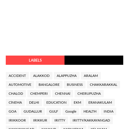
LABELS
ACCIDENT
ALAKKOD
ALAPPUZHA
ARALAM
AUTOMOTIVE
BANGALORE
BUSINESS
CHAKKARAKKAL
CHALOD
CHEMPERI
CHENNAl
CHERUPUZHA
ClNEMA
DELHI
EDUCATION
EKM
ERANAKULAM
GOA
GUDALLUR
GULF
Google
HEALTH
INDIA
IRIKKOOR
IRIKKUR
IRITTY
IRITTY/KAKKAYANGAD