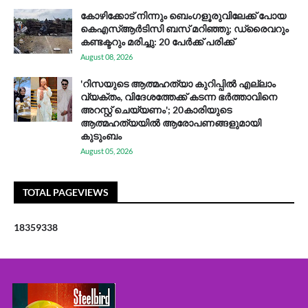
കോഴിക്കോട് നിന്നും ബെംഗളൂരുവിലേക്ക് പോയ
കെഎസ്ആര്‍ടിസി ബസ് മറിഞ്ഞു; ഡ്രൈവറും
കണ്ടക്ടറും മരിച്ചു: 20 പേര്‍ക്ക് പരിക്ക്
August 08, 2026
'റിസയുടെ ആത്മഹത്യാ കുറിപ്പിൽ എല്ലാം
വ്യക്തം, വിദേശത്തേക്ക് കടന്ന ഭർത്താവിനെ
അറസ്റ്റ് ചെയ്യണം'; 20കാരിയുടെ
ആത്മഹത്യയിൽ ആരോപണങ്ങളുമായി
കുടുംബം
August 05, 2026
TOTAL PAGEVIEWS
1
8
3
5
9
3
3
8