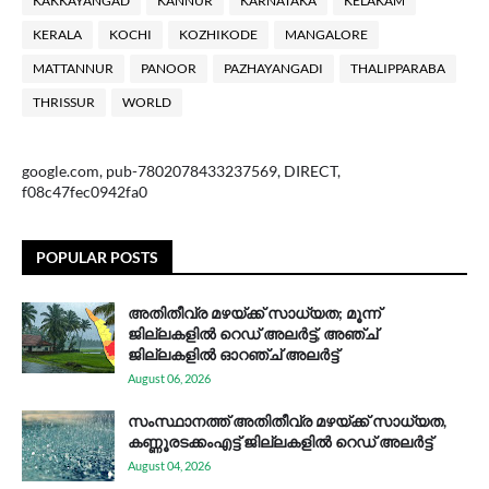
KAKKAYANGAD
KANNUR
KARNATAKA
KELAKAM
KERALA
KOCHI
KOZHIKODE
MANGALORE
MATTANNUR
PANOOR
PAZHAYANGADI
THALIPPARABA
THRISSUR
WORLD
google.com, pub-7802078433237569, DIRECT,
f08c47fec0942fa0
POPULAR POSTS
അതിതീവ്ര മഴയ്ക്ക് സാധ്യത; മൂന്ന്
ജില്ലകളിൽ റെഡ് അലർട്ട്, അഞ്ച്
ജില്ലകളിൽ ഓറഞ്ച് അലർട്ട്
August 06, 2026
സം​സ്ഥാ​ന​ത്ത് അ​തി​തീ​വ്ര മ​ഴ​യ്ക്ക് സാ​ധ്യ​ത,
കണ്ണൂരടക്കംഎ​ട്ട് ജി​ല്ല​ക​ളി​ൽ റെ​ഡ് അ​ലർ​ട്ട്
August 04, 2026