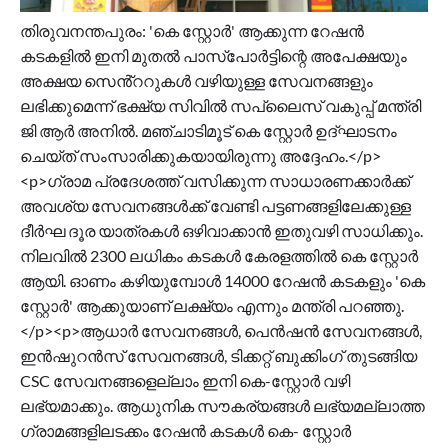
തിരുവനന്തപുരം: 'കെ സ്റ്റോർ' ആക്കുന്ന റേഷൻ
കടകളിൽ ഇനി മുതൽ പാസ്പോർട്ടിന്റെ അപേക്ഷയും
അക്ഷയ സെൻ്ററുകൾ വഴിയുള്ള സേവനങ്ങളും
ലഭിക്കുമെന്ന് ഭക്ഷ്യ സിവിൽ സപ്ലൈസ് വകുപ്പ് മന്ത്രി
ജി ആർ അനിൽ. മഞ്ചാടിമൂട് കെ സ്റ്റോർ ഉദ്ഘാടനം
ചെയ്ത് സംസാരിക്കുകയായിരുന്നു അദ്ദേഹം.</p>
<p>ഗ്രാമ പ്രദേശത്ത് വസിക്കുന്ന സാധാരണക്കാർക്ക്
അവശ്യ സേവനങ്ങൾക്ക് വേണ്ടി പട്ടണങ്ങളിലേക്കുള്ള
ദീർഘ ദൂര യാത്രകൾ ഒഴിവാക്കാൻ ഇതുവഴി സാധിക്കും.
നിലവിൽ 2300 ലധികം കടകൾ കേരളത്തിൽ കെ സ്റ്റോർ
ആയി. ഓണം കഴിയുമ്പോൾ 14000 റേഷൻ കടകളും 'കെ
സ്റ്റോർ' ആക്കുയാണ് ലക്ഷ്യം എന്നും മന്ത്രി പറഞ്ഞു.
</p><p>ആധാർ സേവനങ്ങൾ, പെൻഷൻ സേവനങ്ങൾ,
ഇൻഷുറൻസ് സേവനങ്ങൾ, ടിക്കറ്റ് ബുക്കിംഗ് തുടങ്ങിയ
CSC സേവനങ്ങളെല്ലാം ഇനി കെ-സ്റ്റോർ വഴി
ലഭ്യമാക്കും. ആധുനിക സൗകര്യങ്ങൾ ലഭ്യമല്ലാത്ത
ഗ്രാമങ്ങളിലടക്കം റേഷൻ കടകൾ കെ- സ്റ്റോർ