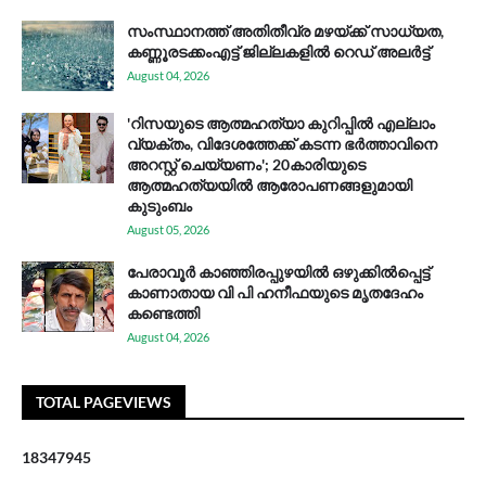
സം​സ്ഥാ​ന​ത്ത് അ​തി​തീ​വ്ര മ​ഴ​യ്ക്ക് സാ​ധ്യ​ത,
കണ്ണൂരടക്കംഎ​ട്ട് ജി​ല്ല​ക​ളി​ൽ റെ​ഡ് അ​ലർ​ട്ട്
August 04, 2026
'റിസയുടെ ആത്മഹത്യാ കുറിപ്പിൽ എല്ലാം
വ്യക്തം, വിദേശത്തേക്ക് കടന്ന ഭർത്താവിനെ
അറസ്റ്റ് ചെയ്യണം'; 20കാരിയുടെ
ആത്മഹത്യയിൽ ആരോപണങ്ങളുമായി
കുടുംബം
August 05, 2026
പേരാവൂർ കാഞ്ഞിരപ്പുഴയിൽ ഒഴുക്കിൽപ്പെട്ട്
കാണാതായ വി പി ഹനീഫയുടെ മൃതദേഹം
കണ്ടെത്തി
August 04, 2026
TOTAL PAGEVIEWS
1
8
3
4
7
9
4
5