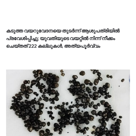
കടുത്ത വയറുവേദനയെ തുടര്‍ന്ന് ആശുപത്രിയില്‍
പ്രവേശിപ്പിച്ചു; യുവതിയുടെ വയറ്റിൽ നിന്ന് നീക്കം
ചെയ്തത് 222 കല്ലുകൾ, അത്യപൂര്‍വ്വം