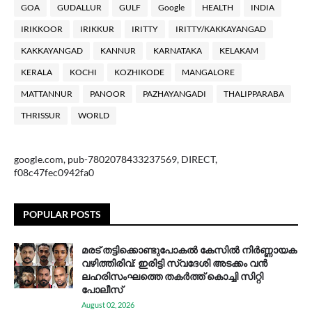
GOA
GUDALLUR
GULF
Google
HEALTH
INDIA
IRIKKOOR
IRIKKUR
IRITTY
IRITTY/KAKKAYANGAD
KAKKAYANGAD
KANNUR
KARNATAKA
KELAKAM
KERALA
KOCHI
KOZHIKODE
MANGALORE
MATTANNUR
PANOOR
PAZHAYANGADI
THALIPPARABA
THRISSUR
WORLD
google.com, pub-7802078433237569, DIRECT,
f08c47fec0942fa0
POPULAR POSTS
മരട് തട്ടിക്കൊണ്ടുപോകൽ കേസിൽ നിർണ്ണായക
വഴിത്തിരിവ്: ഇരിട്ടി സ്വദേശി അടക്കം വൻ
ലഹരിസംഘത്തെ തകർത്ത് കൊച്ചി സിറ്റി
പോലീസ്
August 02, 2026