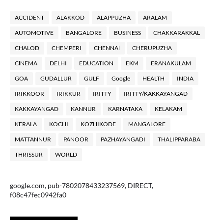
ACCIDENT
ALAKKOD
ALAPPUZHA
ARALAM
AUTOMOTIVE
BANGALORE
BUSINESS
CHAKKARAKKAL
CHALOD
CHEMPERI
CHENNAl
CHERUPUZHA
ClNEMA
DELHI
EDUCATION
EKM
ERANAKULAM
GOA
GUDALLUR
GULF
Google
HEALTH
INDIA
IRIKKOOR
IRIKKUR
IRITTY
IRITTY/KAKKAYANGAD
KAKKAYANGAD
KANNUR
KARNATAKA
KELAKAM
KERALA
KOCHI
KOZHIKODE
MANGALORE
MATTANNUR
PANOOR
PAZHAYANGADI
THALIPPARABA
THRISSUR
WORLD
google.com, pub-7802078433237569, DIRECT,
f08c47fec0942fa0