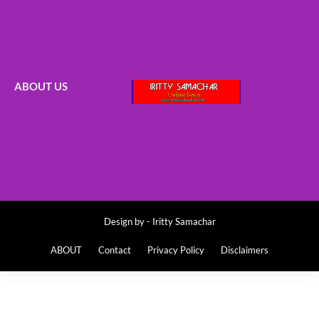
ABOUT US
Design by -
Iritty Samachar
ABOUT
Contact
Privacy Policy
Disclaimers