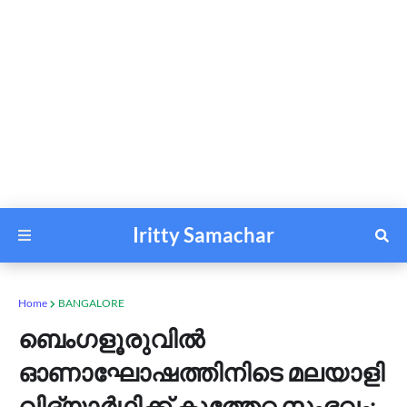
Iritty Samachar
Home
BANGALORE
ബെംഗളൂരുവില്‍
ഓണാഘോഷത്തിനിടെ മലയാളി
വിദ്യാര്‍ഥിക്ക് കുത്തേറ്റ സംഭവം;