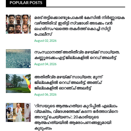
POPULAR POSTS
മരട് തട്ടിക്കൊണ്ടുപോകൽ കേസിൽ നിർണ്ണായക
വഴിത്തിരിവ്: ഇരിട്ടി സ്വദേശി അടക്കം വൻ
ലഹരിസംഘത്തെ തകർത്ത് കൊച്ചി സിറ്റി
പോലീസ്
August 02, 2026
സം​സ്ഥാ​ന​ത്ത് അ​തി​തീ​വ്ര മ​ഴ​യ്ക്ക് സാ​ധ്യ​ത,
കണ്ണൂരടക്കംഎ​ട്ട് ജി​ല്ല​ക​ളി​ൽ റെ​ഡ് അ​ലർ​ട്ട്
August 04, 2026
അതിതീവ്ര മഴയ്ക്ക് സാധ്യത; മൂന്ന്
ജില്ലകളിൽ റെഡ് അലർട്ട്, അഞ്ച്
ജില്ലകളിൽ ഓറഞ്ച് അലർട്ട്
August 06, 2026
'റിസയുടെ ആത്മഹത്യാ കുറിപ്പിൽ എല്ലാം
വ്യക്തം, വിദേശത്തേക്ക് കടന്ന ഭർത്താവിനെ
അറസ്റ്റ് ചെയ്യണം'; 20കാരിയുടെ
ആത്മഹത്യയിൽ ആരോപണങ്ങളുമായി
കുടുംബം