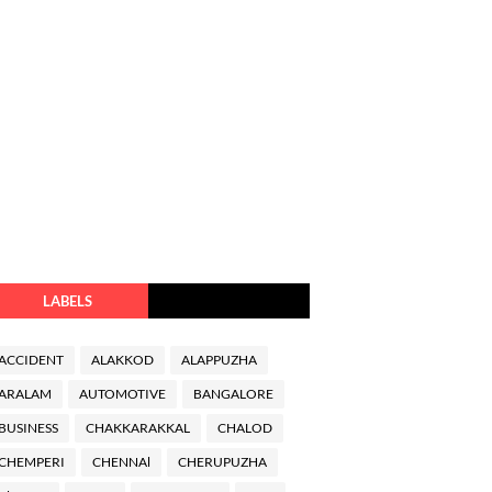
LABELS
ACCIDENT
ALAKKOD
ALAPPUZHA
ARALAM
AUTOMOTIVE
BANGALORE
BUSINESS
CHAKKARAKKAL
CHALOD
CHEMPERI
CHENNAl
CHERUPUZHA