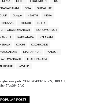
ClNEMA
DELHI
EDUCATION
EKM
ERANAKULAM
GOA
GUDALLUR
GULF
Google
HEALTH
INDIA
IRIKKOOR
IRIKKUR
IRITTY
IRITTY/KAKKAYANGAD
KAKKAYANGAD
KANNUR
KARNATAKA
KELAKAM
KERALA
KOCHI
KOZHIKODE
MANGALORE
MATTANNUR
PANOOR
PAZHAYANGADI
THALIPPARABA
THRISSUR
WORLD
oogle.com, pub-7802078433237569, DIRECT,
08c47fec0942fa0
POPULAR POSTS