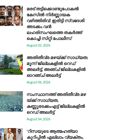
മരട് തട്ടിക്കൊണ്ടുപോകൽ
കേസിൽ നിർണ്ണായക
വഴിത്തിരിവ്: ഇരിട്ടി സ്വദേശി
അടക്കം വൻ
ലഹരിസംഘത്തെ തകർത്ത്
കൊച്ചി സിറ്റി പോലീസ്
August 02, 2026
അതിതീവ്ര മഴയ്ക്ക് സാധ്യത;
മൂന്ന് ജില്ലകളിൽ റെഡ്
അലർട്ട്, അഞ്ച് ജില്ലകളിൽ
ഓറഞ്ച് അലർട്ട്
August 06, 2026
സം​സ്ഥാ​ന​ത്ത് അ​തി​തീ​വ്ര മ​ഴ​
യ്ക്ക് സാ​ധ്യ​ത,
കണ്ണൂരടക്കംഎ​ട്ട് ജി​ല്ല​ക​ളി​ൽ
റെ​ഡ് അ​ലർ​ട്ട്
August 04, 2026
'റിസയുടെ ആത്മഹത്യാ
കുറിപ്പിൽ എല്ലാം വ്യക്തം,