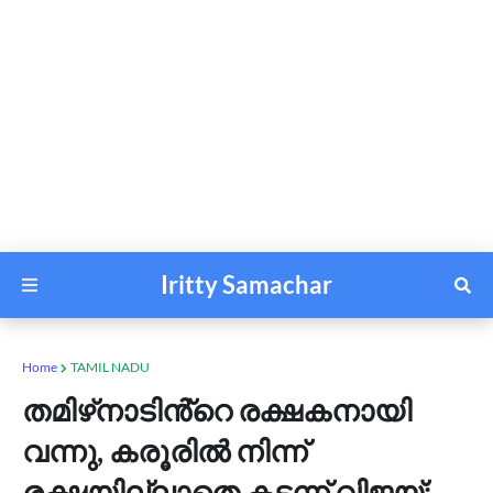
Iritty Samachar
Home
TAMIL NADU
തമിഴ്‌നാടിൻ്റെ രക്ഷകനായി
വന്നു, കരൂരിൽ നിന്ന്
രക്ഷയില്ലാതെ കടന്ന് വിജയ്;