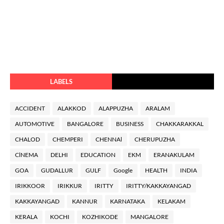
LABELS
ACCIDENT
ALAKKOD
ALAPPUZHA
ARALAM
AUTOMOTIVE
BANGALORE
BUSINESS
CHAKKARAKKAL
CHALOD
CHEMPERI
CHENNAl
CHERUPUZHA
ClNEMA
DELHI
EDUCATION
EKM
ERANAKULAM
GOA
GUDALLUR
GULF
Google
HEALTH
INDIA
IRIKKOOR
IRIKKUR
IRITTY
IRITTY/KAKKAYANGAD
KAKKAYANGAD
KANNUR
KARNATAKA
KELAKAM
KERALA
KOCHI
KOZHIKODE
MANGALORE