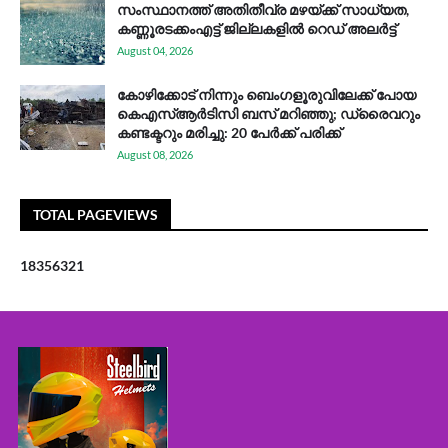
സം​സ്ഥാ​ന​ത്ത് അ​തി​തീ​വ്ര മ​ഴ​യ്ക്ക് സാ​ധ്യ​ത,
കണ്ണൂരടക്കംഎ​ട്ട് ജി​ല്ല​ക​ളി​ൽ റെ​ഡ് അ​ലർ​ട്ട്
August 04, 2026
കോഴിക്കോട് നിന്നും ബെംഗളൂരുവിലേക്ക് പോയ
കെഎസ്ആര്‍ടിസി ബസ് മറിഞ്ഞു; ഡ്രൈവറും
കണ്ടക്ടറും മരിച്ചു: 20 പേര്‍ക്ക് പരിക്ക്
August 08, 2026
TOTAL PAGEVIEWS
1
8
3
5
6
3
2
1