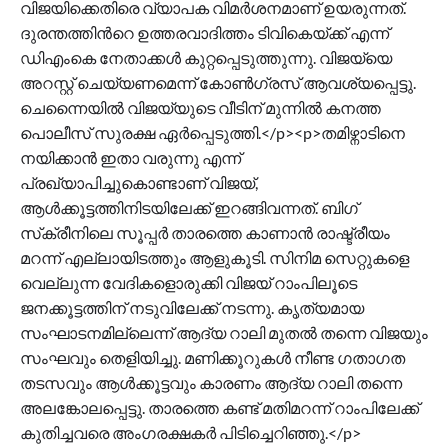
വിജയിക്കെതിരെ വ്യാപക വിമർശനമാണ് ഉയരുന്നത്.
ദുരന്തത്തിന്‍റെ ഉത്തരവാദിത്തം ടിവികെയ്ക്ക് എന്ന്
ഡിഎംകെ നേതാക്കൾ കുറ്റപ്പെടുത്തുന്നു. വിജയ്‌യെ
അറസ്റ്റ് ചെയ്യണമെന്ന് കോൺഗ്രസ് ആവശ്യപ്പെട്ടു.
ചെന്നൈയിൽ വിജയ്‌യുടെ വീടിന് മുന്നിൽ കനത്ത
പൊലീസ് സുരക്ഷ ഏർപ്പെടുത്തി.</p><p>തമിഴ്നാടിനെ
നയിക്കാൻ ഇതാ വരുന്നു എന്ന്
പ്രഖ്യാപിച്ചുകൊണ്ടാണ് വിജയ്,
ആൾക്കൂട്ടത്തിനിടയിലേക്ക് ഇറങ്ങിവന്നത്. ബിഗ്
സ്‌ക്രീനിലെ സൂപ്പർ താരത്തെ കാണാൻ രാഷ്ട്രീയം
മറന്ന് എല്ലായിടത്തും ആളുകൂടി. സിനിമ സെറ്റുകളെ
വെല്ലുന്ന വേദികളൊരുക്കി വിജയ് റാംപിലൂടെ
ജനക്കൂട്ടത്തിന് നടുവിലേക്ക് നടന്നു. കൃത്യമായ
സംഘാടനമില്ലെന്ന് ആദ്യ റാലി മുതൽ തന്നെ വിജയും
സംഘവും തെളിയിച്ചു. മണിക്കൂറുകൾ നീണ്ട ഗതാഗത
തടസവും ആൾക്കൂട്ടവും കാരണം ആദ്യ റാലി തന്നെ
അലങ്കോലപ്പെട്ടു. താരത്തെ കണ്ട് മതിമറന്ന് റാംപിലേക്ക്
കുതിച്ചവരെ അംഗരക്ഷകർ പിടിച്ചെറി‌ഞ്ഞു.</p>