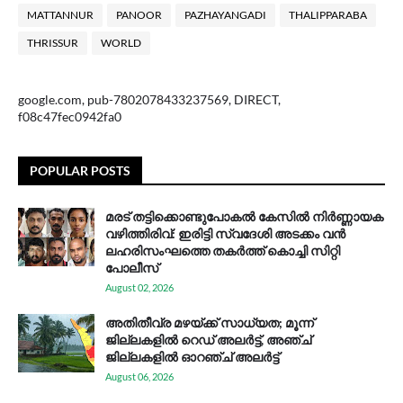
MATTANNUR
PANOOR
PAZHAYANGADI
THALIPPARABA
THRISSUR
WORLD
google.com, pub-7802078433237569, DIRECT,
f08c47fec0942fa0
POPULAR POSTS
മരട് തട്ടിക്കൊണ്ടുപോകൽ കേസിൽ നിർണ്ണായക
വഴിത്തിരിവ്: ഇരിട്ടി സ്വദേശി അടക്കം വൻ
ലഹരിസംഘത്തെ തകർത്ത് കൊച്ചി സിറ്റി
പോലീസ്
August 02, 2026
അതിതീവ്ര മഴയ്ക്ക് സാധ്യത; മൂന്ന്
ജില്ലകളിൽ റെഡ് അലർട്ട്, അഞ്ച്
ജില്ലകളിൽ ഓറഞ്ച് അലർട്ട്
August 06, 2026