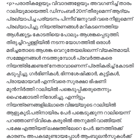
<p>പരാതികളേയും വിവാദങ്ങളേയും അവഗണിച്ച് താരം
റാലിയുമായെത്തി. ഡിസംബർ 20ന് തീരുമെന്ന് ആദ്യം
പ്രഖ്യാപിച്ച പര്യടനം പിന്നീട് ജനുവരി വരെ നീളുമെന്ന്
പ്രഖ്യാപിച്ചു. നിയന്ത്രണങ്ങൾ മറികടന്നെത്തിയ
ആൾക്കൂട്ടം കോടതിയെ പോലും ആശങ്കപ്പെടുത്തി.
തിരുച്ചിറപ്പള്ളിയിൽ നടന്ന യോഗത്തിൽ ഒരാൾ
മരിച്ചതോടെ ആശങ്ക വെറുതേയല്ലെന്ന് വ്യക്തമായി.
സമ്മേളനങ്ങള്‍ നടത്തുമ്പോള്‍ പ്രവര്‍ത്തകരെ
നിയന്ത്രിക്കേണ്ടത് നേതാവാണെന്ന് പ്രതികരിച്ച് കോടതി
കടുപ്പിച്ചു. ഗർഭിണികൾ, ഭിന്നശേഷിക്കാർ, കുട്ടികൾ,
പ്രായമായവർ എന്നിവരെ സുരക്ഷാ ഭിഷണി
മുൻനിർത്തി റാലിയിൽ പങ്കെടുപ്പിക്കരുതെന്നും
ഹൈക്കോടതി നി‍ദേശിച്ചു. എന്നിട്ടും
നിയന്ത്രണങ്ങളില്ലാതെ വിജയ്‌യുടെ റാലിയിൽ
ആളുകൂടി.പതിനായിരം പേർ പങ്കെടുക്കുന്ന റാലിയെന്ന്
പറ‌ഞ്ഞാണ് ടിവികെ കരൂരിൽ അനുമതി വാങ്ങിയത്.
പക്ഷേ എത്തിയത് ലക്ഷത്തിലേറെ പേർ. ജനത്തിരക്ക്
കാരണം അപകടമുണ്ടായപ്പോൾ ആംബുലൻസുകൾക്ക്