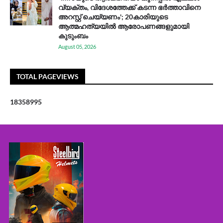
വ്യക്തം, വിദേശത്തേക്ക് കടന്ന ഭർത്താവിനെ
അറസ്റ്റ് ചെയ്യണം'; 20കാരിയുടെ
ആത്മഹത്യയിൽ ആരോപണങ്ങളുമായി
കുടുംബം
August 05, 2026
TOTAL PAGEVIEWS
1
8
3
5
8
9
9
5