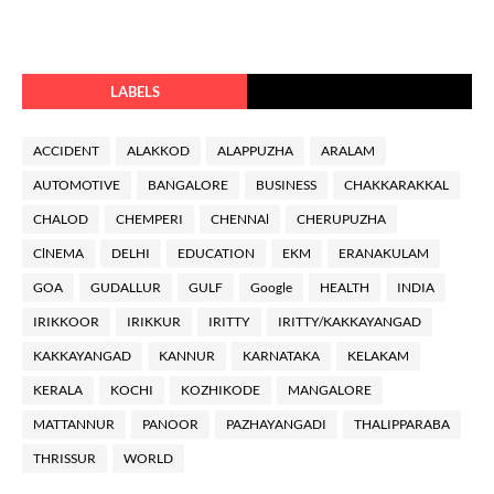
LABELS
ACCIDENT
ALAKKOD
ALAPPUZHA
ARALAM
AUTOMOTIVE
BANGALORE
BUSINESS
CHAKKARAKKAL
CHALOD
CHEMPERI
CHENNAl
CHERUPUZHA
ClNEMA
DELHI
EDUCATION
EKM
ERANAKULAM
GOA
GUDALLUR
GULF
Google
HEALTH
INDIA
IRIKKOOR
IRIKKUR
IRITTY
IRITTY/KAKKAYANGAD
KAKKAYANGAD
KANNUR
KARNATAKA
KELAKAM
KERALA
KOCHI
KOZHIKODE
MANGALORE
MATTANNUR
PANOOR
PAZHAYANGADI
THALIPPARABA
THRISSUR
WORLD