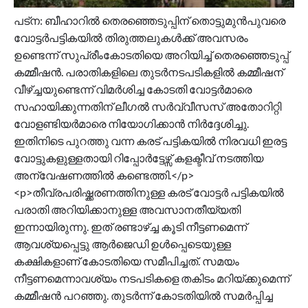
പട്ന: ബീഹാറിൽ തെരഞ്ഞെടുപ്പിന് തൊട്ടുമുൻപുവരെ
വോട്ടർപട്ടികയിൽ തിരുത്തലുകൾക്ക് അവസരം
ഉണ്ടെന്ന് സുപ്രീംകോടതിയെ അറിയിച്ച് തെരഞ്ഞെടുപ്പ്
കമ്മീഷൻ. പരാതികളിലെ തുടർനടപടികളിൽ കമ്മീഷന്
വീഴ്ച്ചയുണ്ടെന്ന് വിമർശിച്ച കോടതി വോട്ടർമാരെ
സഹായിക്കുന്നതിന് ലീഗൽ സർവ്വീസസ് അതോറിറ്റി
വോളണ്ടിയർമാരെ നിയോഗിക്കാൻ നിർദ്ദേശിച്ചു.
ഇതിനിടെ പുറത്തു വന്ന കരട് പട്ടികയിൽ നിരവധി ഇരട്ട
വോട്ടുകളുള്ളതായി റിപ്പോർട്ടേഴ്സ് കളക്ടീവ് നടത്തിയ
അന്വേഷണത്തിൽ കണ്ടെത്തി.</p>
<p>തീവ്രപരിഷ്ക്കരണത്തിനുള്ള കരട് വോട്ടർ പട്ടികയിൽ
പരാതി അറിയിക്കാനുള്ള അവസാനതീയ്യതി
ഇന്നായിരുന്നു. ഇത് രണ്ടാഴ്ച്ച കൂടി നീട്ടണമെന്ന്
ആവശ്യപ്പെട്ടു ആർജെ‍ഡി ഉൾപ്പെടെയുള്ള
കക്ഷികളാണ് കോടതിയെ സമീപിച്ചത്. സമയം
നീട്ടണമെന്നാവശ്യം നടപടികളെ തകിടം മറിയ്ക്കുമെന്ന്
കമ്മീഷൻ പറഞ്ഞു. തുടർന്ന് കോടതിയിൽ സമർപ്പിച്ച