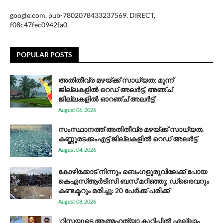
google.com, pub-7802078433237569, DIRECT,
f08c47fec0942fa0
POPULAR POSTS
അതിതീവ്ര മഴയ്ക്ക് സാധ്യത; മൂന്ന്
ജില്ലകളിൽ റെഡ് അലർട്ട്, അഞ്ച്
ജില്ലകളിൽ ഓറഞ്ച് അലർട്ട്
August 06, 2026
സം​സ്ഥാ​ന​ത്ത് അ​തി​തീ​വ്ര മ​ഴ​യ്ക്ക് സാ​ധ്യ​ത,
കണ്ണൂരടക്കംഎ​ട്ട് ജി​ല്ല​ക​ളി​ൽ റെ​ഡ് അ​ലർ​ട്ട്
August 04, 2026
കോഴിക്കോട് നിന്നും ബെംഗളൂരുവിലേക്ക് പോയ
കെഎസ്ആര്‍ടിസി ബസ് മറിഞ്ഞു; ഡ്രൈവറും
കണ്ടക്ടറും മരിച്ചു: 20 പേര്‍ക്ക് പരിക്ക്
August 08, 2026
'റിസയുടെ ആത്മഹത്യാ കുറിപ്പിൽ എല്ലാം