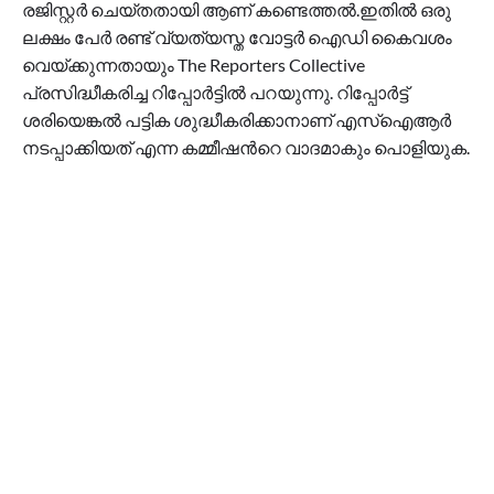
രജിസ്റ്റർ ചെയ്തതായി ആണ് കണ്ടെത്തൽ.ഇതിൽ ഒരു
ലക്ഷം പേർ രണ്ട് വ്യത്യസ്ത വോട്ടർ ഐഡി കൈവശം
വെയ്ക്കുന്നതായും The Reporters Collective
പ്രസിദ്ധീകരിച്ച റിപ്പോർട്ടിൽ പറയുന്നു. റിപ്പോർട്ട്
ശരിയെങ്കൽ പട്ടിക ശുദ്ധീകരിക്കാനാണ് എസ്ഐആർ
നടപ്പാക്കിയത് എന്ന കമ്മീഷൻറെ വാദമാകും പൊളിയുക.