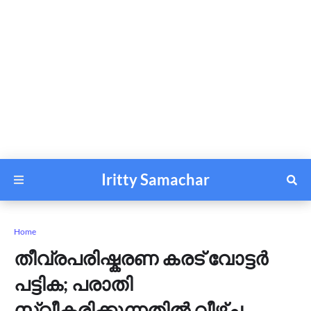
Iritty Samachar
Home
തീവ്രപരിഷ്കരണ കരട് വോട്ടർ
പട്ടിക; പരാതി
സ്വീകരിക്കുന്നതിൽ വീഴ്ച,