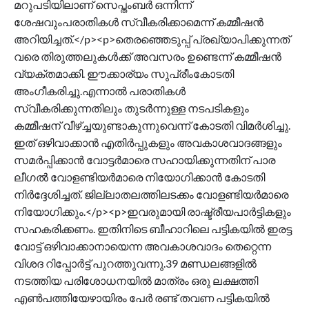
മറുപടിയിലാണ് സെപ്തംബർ ഒന്നിന്ന്
ശേഷവുംപരാതികൾ സ്വീകരിക്കാമെന്ന് കമ്മീഷൻ
അറിയിച്ചത്.</p><p>തെരഞ്ഞെടുപ്പ് പ്രഖ്യാപിക്കുന്നത്
വരെ തിരുത്തലുകൾക്ക് അവസരം ഉണ്ടെന്ന് കമ്മീഷൻ
വ്യക്തമാക്കി. ഈക്കാര്യം സുപ്രീംകോടതി
അംഗീകരിച്ചു.എന്നാൽ പരാതികൾ
സ്വീകരിക്കുന്നതിലും തുടർന്നുള്ള നടപടികളും
കമ്മീഷന് വീഴ്ച്ചയുണ്ടാകുന്നുവെന്ന് കോടതി വിമർശിച്ചു.
ഇത് ഒഴിവാക്കാൻ എതിർപ്പുകളും അവകാശവാദങ്ങളും
സമർപ്പിക്കാൻ വോട്ടർമാരെ സഹായിക്കുന്നതിന് പാര
ലീഗൽ വോളണ്ടിയർമാരെ നിയോഗിക്കാൻ കോടതി
നിർദ്ദേശിച്ചത്. ജില്ലാതലത്തിലടക്കം വോളണ്ടിയർമാരെ
നിയോഗിക്കും.</p><p>ഇവരുമായി രാഷ്ട്രീയപാർട്ടികളും
സഹകരിക്കണം. ഇതിനിടെ ബീഹാറിലെ പട്ടികയിൽ ഇരട്ട
വോട്ട് ഒഴിവാക്കാനായെന്ന അവകാശവാദം തെറ്റെന്ന
വിശദ റിപ്പോർട്ട് പുറത്തുവന്നു.39 മണ്ഡലങ്ങളിൽ
നടത്തിയ പരിശോധനയിൽ മാത്രം ഒരു ലക്ഷത്തി
എൺപത്തിയേഴായിരം പേർ രണ്ട് തവണ പട്ടികയിൽ