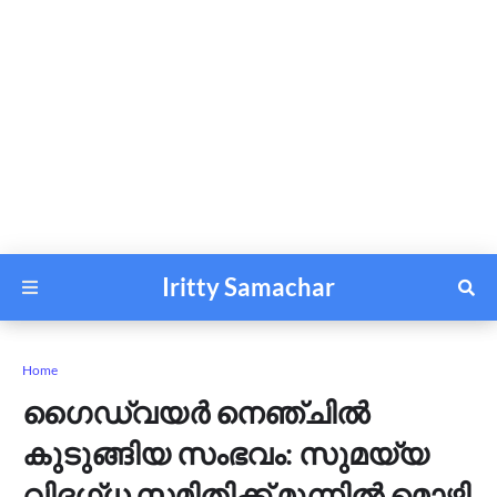
Iritty Samachar
Home
ഗൈഡ്‌വയർ നെഞ്ചിൽ
കുടുങ്ങിയ സംഭവം: സുമയ്യ
വിദഗ്ധ സമിതിക്ക് മുന്നിൽ മൊഴി