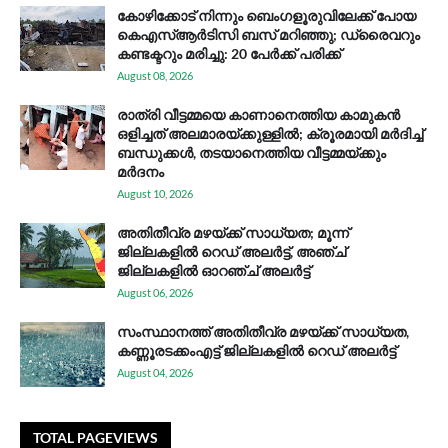
കോഴിക്കോട് നിന്നും ബെംഗളൂരുവിലേക്ക് പോയ
കെഎസ്ആര്‍ടിസി ബസ് മറിഞ്ഞു; ഡ്രൈവറും
കണ്ടക്ടറും മരിച്ചു: 20 പേര്‍ക്ക് പരിക്ക്
August 08, 2026
രാത്രി വീട്ടമ്മയെ കാണാനെത്തിയ കാമുകൻ
ഒളിച്ചത് അലമാരയ്ക്കുള്ളിൽ; ക്രൂരമായി മർദിച്ച്
ബന്ധുക്കൾ, തടയാനെത്തിയ വീട്ടമ്മയ്ക്കും
മർദനം
August 10, 2026
അതിതീവ്ര മഴയ്ക്ക് സാധ്യത; മൂന്ന്
ജില്ലകളിൽ റെഡ് അലർട്ട്, അഞ്ച്
ജില്ലകളിൽ ഓറഞ്ച് അലർട്ട്
August 06, 2026
സം​സ്ഥാ​ന​ത്ത് അ​തി​തീ​വ്ര മ​ഴ​യ്ക്ക് സാ​ധ്യ​ത,
കണ്ണൂരടക്കംഎ​ട്ട് ജി​ല്ല​ക​ളി​ൽ റെ​ഡ് അ​ലർ​ട്ട്
August 04, 2026
TOTAL PAGEVIEWS