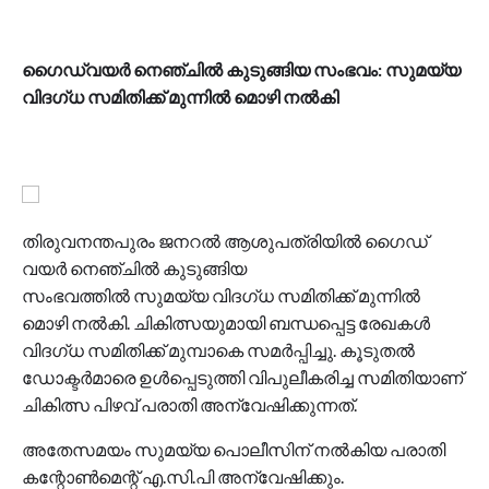
ഗൈഡ്‌വയർ നെഞ്ചിൽ കുടുങ്ങിയ സംഭവം: സുമയ്യ
വിദഗ്ധ സമിതിക്ക് മുന്നിൽ മൊഴി നൽകി
തിരുവനന്തപുരം ജനറൽ ആശുപത്രിയിൽ ഗൈഡ്
വയർ നെഞ്ചിൽ കുടുങ്ങിയ
സംഭവത്തിൽ സുമയ്യ വിദഗ്ധ സമിതിക്ക് മുന്നിൽ
മൊഴി നൽകി. ചികിത്സയുമായി ബന്ധപ്പെട്ട രേഖകൾ
വിദഗ്ധ സമിതിക്ക് മുമ്പാകെ സമർപ്പിച്ചു. കൂടുതൽ
ഡോക്ടർമാരെ ഉൾപ്പെടുത്തി വിപുലീകരിച്ച സമിതിയാണ്
ചികിത്സ പിഴവ് പരാതി അന്വേഷിക്കുന്നത്.
അതേസമയം സുമയ്യ പൊലീസിന് നൽകിയ പരാതി
കന്റോൺമെന്റ് എ.സി.പി അന്വേഷിക്കും.