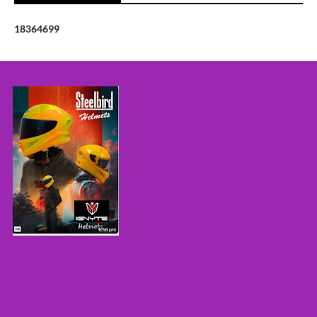
1
8
3
6
4
6
9
9