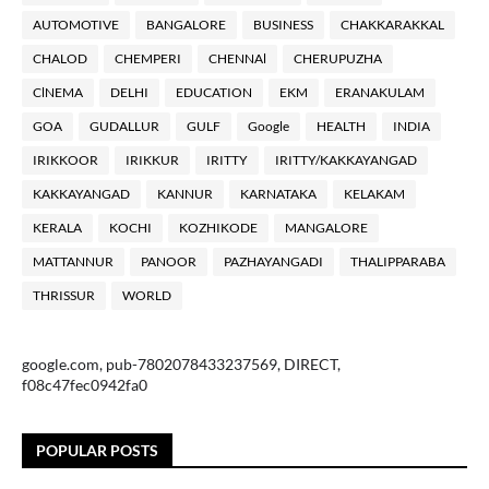
AUTOMOTIVE
BANGALORE
BUSINESS
CHAKKARAKKAL
CHALOD
CHEMPERI
CHENNAl
CHERUPUZHA
ClNEMA
DELHI
EDUCATION
EKM
ERANAKULAM
GOA
GUDALLUR
GULF
Google
HEALTH
INDIA
IRIKKOOR
IRIKKUR
IRITTY
IRITTY/KAKKAYANGAD
KAKKAYANGAD
KANNUR
KARNATAKA
KELAKAM
KERALA
KOCHI
KOZHIKODE
MANGALORE
MATTANNUR
PANOOR
PAZHAYANGADI
THALIPPARABA
THRISSUR
WORLD
google.com, pub-7802078433237569, DIRECT,
f08c47fec0942fa0
POPULAR POSTS