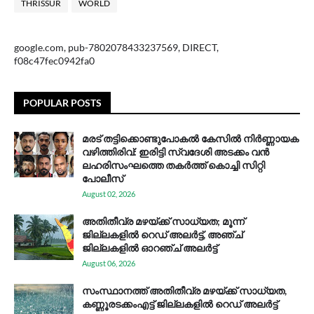
THRISSUR
WORLD
google.com, pub-7802078433237569, DIRECT,
f08c47fec0942fa0
POPULAR POSTS
മരട് തട്ടിക്കൊണ്ടുപോകൽ കേസിൽ നിർണ്ണായക
വഴിത്തിരിവ്: ഇരിട്ടി സ്വദേശി അടക്കം വൻ
ലഹരിസംഘത്തെ തകർത്ത് കൊച്ചി സിറ്റി
പോലീസ്
August 02, 2026
അതിതീവ്ര മഴയ്ക്ക് സാധ്യത; മൂന്ന്
ജില്ലകളിൽ റെഡ് അലർട്ട്, അഞ്ച്
ജില്ലകളിൽ ഓറഞ്ച് അലർട്ട്
August 06, 2026
സം​സ്ഥാ​ന​ത്ത് അ​തി​തീ​വ്ര മ​ഴ​യ്ക്ക് സാ​ധ്യ​ത,
കണ്ണൂരടക്കംഎ​ട്ട് ജി​ല്ല​ക​ളി​ൽ റെ​ഡ് അ​ലർ​ട്ട്