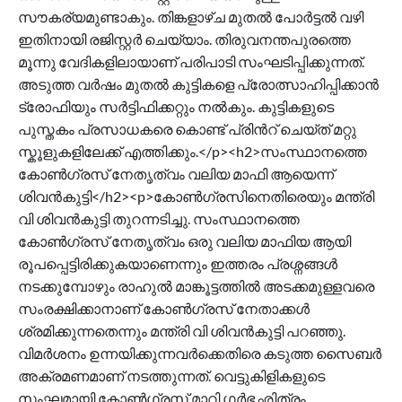
സൗകര്യമുണ്ടാകും. തിങ്കളാഴ്ച മുതൽ പോർട്ടൽ വഴി
ഇതിനായി രജിസ്റ്റർ ചെയ്യാം. തിരുവനന്തപുരത്തെ
മൂന്നു വേദികളിലായാണ് പരിപാടി സംഘടിപ്പിക്കുന്നത്.
അടുത്ത വർഷം മുതൽ കുട്ടികളെ പ്രോത്സാഹിപ്പിക്കാൻ
ട്രോഫിയും സർട്ടിഫിക്കറ്റും നൽകും. കുട്ടികളുടെ
പുസ്തകം പ്രസാധകരെ കൊണ്ട് പ്രിന്‍റ് ചെയ്ത് മറ്റു
സ്കൂളുകളിലേക്ക് എത്തിക്കും.</p><h2>സംസ്ഥാനത്തെ
കോണ്‍ഗ്രസ് നേതൃത്വം വലിയ മാഫി ആയെന്ന്
ശിവൻകുട്ടി</h2><p>കോണ്‍ഗ്രസിനെതിരെയും മന്ത്രി
വി ശിവൻകുട്ടി തുറന്നടിച്ചു. സംസ്ഥാനത്തെ
കോൺഗ്രസ് നേതൃത്വം ഒരു വലിയ മാഫിയ ആയി
രൂപപ്പെട്ടിരിക്കുകയാണെന്നും ഇത്തരം പ്രശ്നങ്ങൾ
നടക്കുമ്പോഴും രാഹുൽ മാങ്കൂട്ടത്തിൽ അടക്കമുള്ളവരെ
സംരക്ഷിക്കാനാണ് കോൺഗ്രസ് നേതാക്കൾ
ശ്രമിക്കുന്നതെന്നും മന്ത്രി വി ശിവൻകുട്ടി പറഞ്ഞു.
വിമർശനം ഉന്നയിക്കുന്നവർക്കെതിരെ കടുത്ത സൈബർ
അക്രമണമാണ് നടത്തുന്നത്. വെട്ടുകിളികളുടെ
സംഘമായി കോൺഗ്രസ് മാറി ഗർഭഛിത്രം,