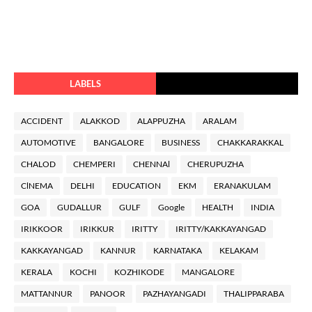
LABELS
ACCIDENT
ALAKKOD
ALAPPUZHA
ARALAM
AUTOMOTIVE
BANGALORE
BUSINESS
CHAKKARAKKAL
CHALOD
CHEMPERI
CHENNAl
CHERUPUZHA
ClNEMA
DELHI
EDUCATION
EKM
ERANAKULAM
GOA
GUDALLUR
GULF
Google
HEALTH
INDIA
IRIKKOOR
IRIKKUR
IRITTY
IRITTY/KAKKAYANGAD
KAKKAYANGAD
KANNUR
KARNATAKA
KELAKAM
KERALA
KOCHI
KOZHIKODE
MANGALORE
MATTANNUR
PANOOR
PAZHAYANGADI
THALIPPARABA