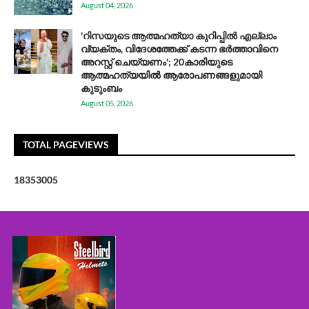
August 04, 2026
'റിസയുടെ ആത്മഹത്യാ കുറിപ്പിൽ എല്ലാം
വ്യക്തം, വിദേശത്തേക്ക് കടന്ന ഭർത്താവിനെ
അറസ്റ്റ് ചെയ്യണം'; 20കാരിയുടെ
ആത്മഹത്യയിൽ ആരോപണങ്ങളുമായി
കുടുംബം
August 05, 2026
TOTAL PAGEVIEWS
1
8
3
5
3
0
0
5