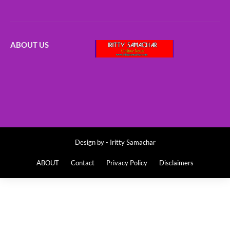
ABOUT US
Design by -
Iritty Samachar
ABOUT
Contact
Privacy Policy
Disclaimers