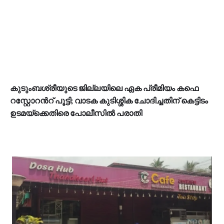
കുടുംബശ്രീയുടെ ജില്ലയിലെ ഏക പ്രീമിയം കഫെ
റസ്റ്റോറൻറ് പൂട്ടി; വാടക കുടിശ്ശിക ചോദിച്ചതിന് കെട്ടിടം
ഉടമയ്ക്കെതിരെ പോലീസിൽ പരാതി