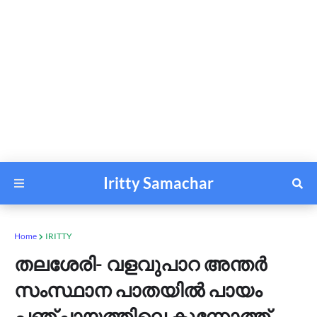
Iritty Samachar
Home
IRITTY
തലശേരി- വളവുപാറ അന്തർ
സംസ്ഥാന പാതയിൽ പായം
പഞ്ചായത്തിലെ കുന്നോത്ത്