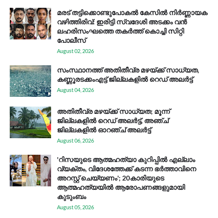
മരട് തട്ടിക്കൊണ്ടുപോകൽ കേസിൽ നിർണ്ണായക
വഴിത്തിരിവ്: ഇരിട്ടി സ്വദേശി അടക്കം വൻ
ലഹരിസംഘത്തെ തകർത്ത് കൊച്ചി സിറ്റി
പോലീസ്
August 02, 2026
സം​സ്ഥാ​ന​ത്ത് അ​തി​തീ​വ്ര മ​ഴ​യ്ക്ക് സാ​ധ്യ​ത,
കണ്ണൂരടക്കംഎ​ട്ട് ജി​ല്ല​ക​ളി​ൽ റെ​ഡ് അ​ലർ​ട്ട്
August 04, 2026
അതിതീവ്ര മഴയ്ക്ക് സാധ്യത; മൂന്ന്
ജില്ലകളിൽ റെഡ് അലർട്ട്, അഞ്ച്
ജില്ലകളിൽ ഓറഞ്ച് അലർട്ട്
August 06, 2026
'റിസയുടെ ആത്മഹത്യാ കുറിപ്പിൽ എല്ലാം
വ്യക്തം, വിദേശത്തേക്ക് കടന്ന ഭർത്താവിനെ
അറസ്റ്റ് ചെയ്യണം'; 20കാരിയുടെ
ആത്മഹത്യയിൽ ആരോപണങ്ങളുമായി
കുടുംബം
August 05, 2026