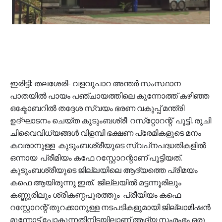
ഇരിട്ടി: തലശേരി- വളവുപാറ അന്തർ സംസ്ഥാന
പാതയിൽ പായം പഞ്ചായത്തിലെ കുന്നോത്ത് കഴിഞ്ഞ
ഒക്ടോബറിൽ തദ്ദേശ സ്വയം ഭരണ വകുപ്പ് മന്ത്രി
ഉദ്ഘാടനം ചെയ്ത കുടുംബശ്രീ റസ്‌റ്റോറന്റ് പൂട്ടി. രുചി
ചിവൈവിധ്യങ്ങൾ വിളമ്പി ഭക്ഷണ പ്രേമികളുടെ മനം
കവരാനുള്ള കുടുംബശ്രീയുടെ സ്വപ്‌നപദ്ധതികളിൽ
ഒന്നായ പ്രീമിയം കഫേ റസ്റ്റോറന്റാണ് പൂട്ടിയത്.
കുടുംബശ്രീയുടെ ജില്ലയിലെ ആദ്യത്തെ പ്രീമയം
കഫെ ആയിരുന്നു ഇത്. ജില്ലയിൽ മട്ടന്നൂരിലും
കണ്ണൂരിലും ശ്രീകണ്ഠപുരത്തും പ്രീയിയം കഫെ
റസ്റ്റോറന്റ് തുറക്കാനുള്ള നടപടികളുമായി ജില്ലാമിഷൻ
മുന്നോട്ട് പോകുന്നതിനിടയിലാണ് ആദ്യ സംരംഭം ഒരു