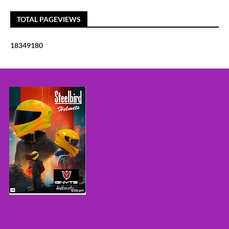
TOTAL PAGEVIEWS
1
8
3
4
9
1
8
0