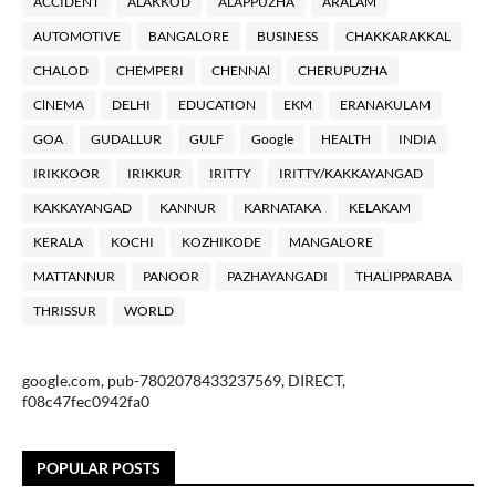
ACCIDENT
ALAKKOD
ALAPPUZHA
ARALAM
AUTOMOTIVE
BANGALORE
BUSINESS
CHAKKARAKKAL
CHALOD
CHEMPERI
CHENNAl
CHERUPUZHA
ClNEMA
DELHI
EDUCATION
EKM
ERANAKULAM
GOA
GUDALLUR
GULF
Google
HEALTH
INDIA
IRIKKOOR
IRIKKUR
IRITTY
IRITTY/KAKKAYANGAD
KAKKAYANGAD
KANNUR
KARNATAKA
KELAKAM
KERALA
KOCHI
KOZHIKODE
MANGALORE
MATTANNUR
PANOOR
PAZHAYANGADI
THALIPPARABA
THRISSUR
WORLD
google.com, pub-7802078433237569, DIRECT,
f08c47fec0942fa0
POPULAR POSTS