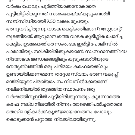
വർഷം പോലും പൂർത്തിയാക്കാനാകാതെ
പൂട്ടിയിട്ടിരിക്കുന്നത്. സംരംഭകയ്ക്ക് കുടുംബശ്രീ
സബ്‌സിഡിയായി 9.50 ലക്ഷം രൂപയും
അനുവദിച്ചിരുന്നു. വാടക കെട്ടിടത്തിലാണ് റസ്റ്റോറന്റ്
തുടങ്ങിയത്. ആറുമാസത്തെ വാടക കുടിശ്ശിക ചോദിച്ച
കെട്ടിടം ഉടമക്കെതിരെ സംരംഭക ഇരിട്ടി പോലീസിൽ
പാരാതിയും നല്കിയിരിക്കുകയാണ്. സംസ്ഥാനത്ത് 140
നിയോജക മണ്ഡലങ്ങളിലും കുടുംബശ്രീയുടെ
നേതൃത്വത്തിൽ ഒരു പ്രീമയം കഫെയെങ്കിലും
ഉണ്ടായിരിക്കണമെന്ന തദ്ദേശ സ്വയം ഭരണ വകുപ്പ്
മന്ത്രിയുടെ പ്രഖ്യാപനം നിലനിൽക്കേയാണ്
നല്ലനിലയിൽ തുടങ്ങിയ സ്ഥാപനം ഒരു
വർഷത്തിനുള്ളിൽ പൂട്ടിയിരിക്കുന്നതും. കുന്നോത്തെ
കഫേ നല്ല നിലയിൽ നിന്നും താഴെക്ക് പതിച്ചതോടെ
തൊഴിലാളികൾക്ക് കൃത്യമായ വേതനം പോലും
കൊടുക്കാൻ പറ്റാത്ത നിലയിലായിരുന്നു.