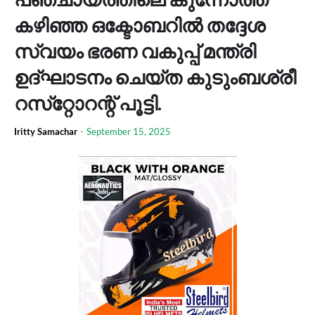
കഴിഞ്ഞ ഒക്ടോബറിൽ തദ്ദേശ
സ്വയം ഭരണ വകുപ്പ് മന്ത്രി
ഉദ്ഘാടനം ചെയ്ത കുടുംബശ്രീ
റസ്‌റ്റോറന്റ് പൂട്ടി.
Iritty Samachar
-
September 15, 2025