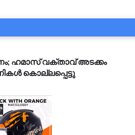
 ഹമാസ് വക്താവ് അടക്കം
ൾ കൊല്ലപ്പെട്ടു