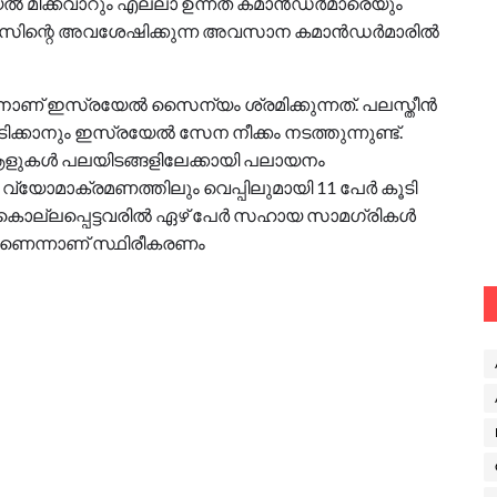
േൽ മിക്കവാറും എല്ലാ ഉന്നത കമാൻഡർമാരെയും
ാസിന്റെ അവശേഷിക്കുന്ന അവസാന കമാൻഡർമാരിൽ
ക്കാനാണ് ഇസ്രയേൽ സൈന്യം ശ്രമിക്കുന്നത്. പലസ്തീൻ
പിടിക്കാനും ഇസ്രയേൽ സേന നീക്കം നടത്തുന്നുണ്ട്.
ം ആളുകൾ പലയിടങ്ങളിലേക്കായി പലായനം
്യോമാക്രമണത്തിലും വെപ്പിലുമായി 11 പേർ കൂടി
ു. കൊല്ലപ്പെട്ടവരിൽ ഏഴ് പേർ സഹായ സാമഗ്രികൾ
രാണെന്നാണ് സ്ഥിരീകരണം