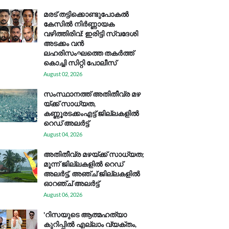
മരട് തട്ടിക്കൊണ്ടുപോകൽ
കേസിൽ നിർണ്ണായക
വഴിത്തിരിവ്: ഇരിട്ടി സ്വദേശി
അടക്കം വൻ
ലഹരിസംഘത്തെ തകർത്ത്
കൊച്ചി സിറ്റി പോലീസ്
August 02, 2026
സം​സ്ഥാ​ന​ത്ത് അ​തി​തീ​വ്ര മ​ഴ​
യ്ക്ക് സാ​ധ്യ​ത,
കണ്ണൂരടക്കംഎ​ട്ട് ജി​ല്ല​ക​ളി​ൽ
റെ​ഡ് അ​ലർ​ട്ട്
August 04, 2026
അതിതീവ്ര മഴയ്ക്ക് സാധ്യത;
മൂന്ന് ജില്ലകളിൽ റെഡ്
അലർട്ട്, അഞ്ച് ജില്ലകളിൽ
ഓറഞ്ച് അലർട്ട്
August 06, 2026
'റിസയുടെ ആത്മഹത്യാ
കുറിപ്പിൽ എല്ലാം വ്യക്തം,