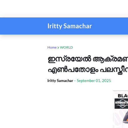
Iritty Samachar
Home
WORLD
ഇസ്രയേൽ ആക്രമണം;
എൺപതോളം പലസ്തീനിക
Iritty Samachar
-
September 01, 2025