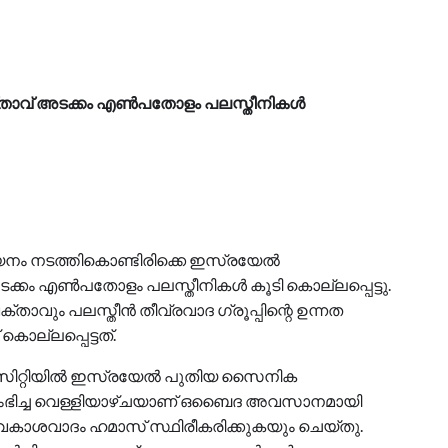
ാവ് അടക്കം എൺപതോളം പലസ്തീനികൾ
ലായനം നടത്തികൊണ്ടിരിക്കെ ഇസ്രയേൽ
കം എൺപതോളം പലസ്തീനികൾ കൂടി കൊല്ലപ്പെട്ടു.
താവും പലസ്തീൻ തീവ്രവാദ ഗ്രൂപ്പിന്റെ ഉന്നത
്ലപ്പെട്ടത്.
്സ സിറ്റിയിൽ ഇസ്രയേൽ പുതിയ സൈനിക
ആരംഭിച്ച വെള്ളിയാഴ്ചയാണ് ഒബൈദ അവസാനമായി
 അവകാശവാദം ഹമാസ് സ്ഥിരീകരിക്കുകയും ചെയ്തു.