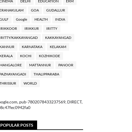
ClNEMA
DELHI
EDUCATION
EKM
ERANAKULAM
GOA
GUDALLUR
GULF
Google
HEALTH
INDIA
IRIKKOOR
IRIKKUR
IRITTY
IRITTY/KAKKAYANGAD
KAKKAYANGAD
KANNUR
KARNATAKA
KELAKAM
KERALA
KOCHI
KOZHIKODE
MANGALORE
MATTANNUR
PANOOR
PAZHAYANGADI
THALIPPARABA
THRISSUR
WORLD
oogle.com, pub-7802078433237569, DIRECT,
08c47fec0942fa0
POPULAR POSTS