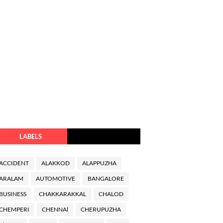
LABELS
ACCIDENT
ALAKKOD
ALAPPUZHA
ARALAM
AUTOMOTIVE
BANGALORE
BUSINESS
CHAKKARAKKAL
CHALOD
CHEMPERI
CHENNAl
CHERUPUZHA