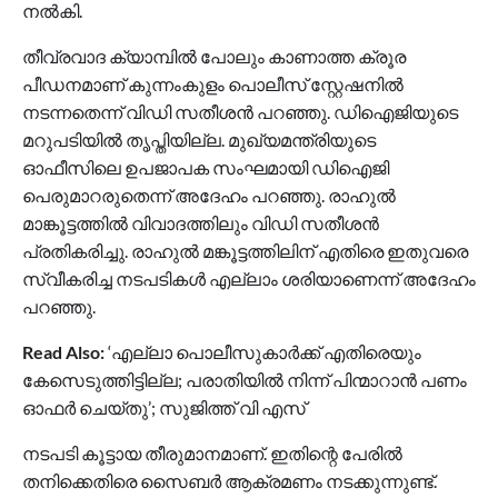
നൽകി.
തീവ്രവാദ ക്യാമ്പിൽ പോലും കാണാത്ത ക്രൂര
പീഡനമാണ് കുന്നംകുളം പൊലീസ് സ്റ്റേഷനിൽ‌
നടന്നതെന്ന് വിഡി സതീശൻ പറഞ്ഞു. ഡിഐജിയുടെ
മറുപടിയിൽ തൃപ്തിയില്ല. മുഖ്യമന്ത്രിയുടെ
ഓഫീസിലെ ഉപജാപക സംഘമായി ഡിഐജി
പെരുമാറരുതെന്ന് അദേഹം പറഞ്ഞു. രാഹുൽ
മാങ്കൂട്ടത്തിൽ വിവാദത്തിലും വിഡി സതീശൻ
പ്രതികരിച്ചു. രാഹുൽ മങ്കൂട്ടത്തിലിന് എതിരെ ഇതുവരെ
സ്വീകരിച്ച നടപടികൾ എല്ലാം ശരിയാണെന്ന് അദേ​ഹം
പറഞ്ഞു.
Read Also:
‘എല്ലാ പൊലീസുകാർക്ക് എതിരെയും
കേസെടുത്തിട്ടില്ല; പരാതിയിൽ നിന്ന് പിന്മാറാൻ പണം
ഓഫർ ചെയ്തു’; സുജിത്ത് വി എസ്
നടപടി കൂട്ടായ തീരുമാനമാണ്. ഇതിന്റെ പേരിൽ
തനിക്കെതിരെ സൈബർ ആക്രമണം നടക്കുന്നുണ്ട്.