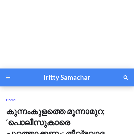
Iritty Samachar
Home
കുന്നംകുളത്തെ മൂന്നാമുറ;
‘പൊലീസുകാരെ
പുറത്താക്കണം; തീവ്രവാദ