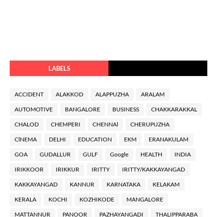
LABELS
ACCIDENT
ALAKKOD
ALAPPUZHA
ARALAM
AUTOMOTIVE
BANGALORE
BUSINESS
CHAKKARAKKAL
CHALOD
CHEMPERI
CHENNAl
CHERUPUZHA
ClNEMA
DELHI
EDUCATION
EKM
ERANAKULAM
GOA
GUDALLUR
GULF
Google
HEALTH
INDIA
IRIKKOOR
IRIKKUR
IRITTY
IRITTY/KAKKAYANGAD
KAKKAYANGAD
KANNUR
KARNATAKA
KELAKAM
KERALA
KOCHI
KOZHIKODE
MANGALORE
MATTANNUR
PANOOR
PAZHAYANGADI
THALIPPARABA