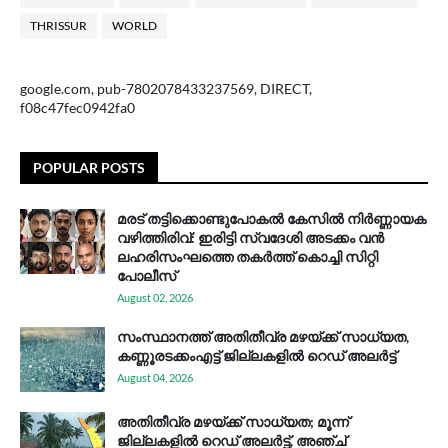
THRISSUR
WORLD
google.com, pub-7802078433237569, DIRECT,
f08c47fec0942fa0
POPULAR POSTS
മരട് തട്ടിക്കൊണ്ടുപോകൽ കേസിൽ നിർണ്ണായക
വഴിത്തിരിവ്: ഇരിട്ടി സ്വദേശി അടക്കം വൻ
ലഹരിസംഘത്തെ തകർത്ത് കൊച്ചി സിറ്റി
പോലീസ്
August 02, 2026
സം​സ്ഥാ​ന​ത്ത് അ​തി​തീ​വ്ര മ​ഴ​യ്ക്ക് സാ​ധ്യ​ത,
കണ്ണൂരടക്കംഎ​ട്ട് ജി​ല്ല​ക​ളി​ൽ റെ​ഡ് അ​ലർ​ട്ട്
August 04, 2026
അതിതീവ്ര മഴയ്ക്ക് സാധ്യത; മൂന്ന്
ജില്ലകളിൽ റെഡ് അലർട്ട്, അഞ്ച്