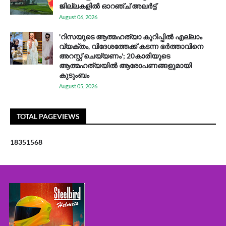
ജില്ലകളിൽ ഓറഞ്ച് അലർട്ട്
August 06, 2026
'റിസയുടെ ആത്മഹത്യാ കുറിപ്പിൽ എല്ലാം
വ്യക്തം, വിദേശത്തേക്ക് കടന്ന ഭർത്താവിനെ
അറസ്റ്റ് ചെയ്യണം'; 20കാരിയുടെ
ആത്മഹത്യയിൽ ആരോപണങ്ങളുമായി
കുടുംബം
August 05, 2026
TOTAL PAGEVIEWS
1
8
3
5
1
5
6
8