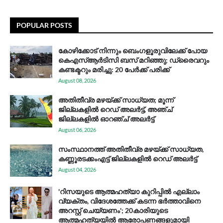
POPULAR POSTS
കോഴിക്കോട് നിന്നും ബെംഗളൂരുവിലേക്ക് പോയ
കെഎസ്ആര്‍ടിസി ബസ് മറിഞ്ഞു; ഡ്രൈവറും
കണ്ടക്ടറും മരിച്ചു: 20 പേര്‍ക്ക് പരിക്ക്
August 08, 2026
അതിതീവ്ര മഴയ്ക്ക് സാധ്യത; മൂന്ന്
ജില്ലകളിൽ റെഡ് അലർട്ട്, അഞ്ച്
ജില്ലകളിൽ ഓറഞ്ച് അലർട്ട്
August 06, 2026
സം​സ്ഥാ​ന​ത്ത് അ​തി​തീ​വ്ര മ​ഴ​യ്ക്ക് സാ​ധ്യ​ത,
കണ്ണൂരടക്കംഎ​ട്ട് ജി​ല്ല​ക​ളി​ൽ റെ​ഡ് അ​ലർ​ട്ട്
August 04, 2026
'റിസയുടെ ആത്മഹത്യാ കുറിപ്പിൽ എല്ലാം
വ്യക്തം, വിദേശത്തേക്ക് കടന്ന ഭർത്താവിനെ
അറസ്റ്റ് ചെയ്യണം'; 20കാരിയുടെ
ആത്മഹത്യയിൽ ആരോപണങ്ങളുമായി