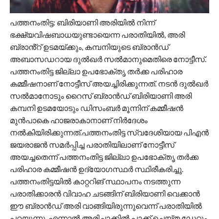
പത്തനംതിട്ട: ബിരിയാണി അരിയിൽ നിന്ന്
ഭക്ഷ്യവിഷബാധയുണ്ടായെന്ന പരാതിയിൽ, അരി
ബ്രാൻ്റ് ഉടമയ്ക്കും, കമ്പനിയുടെ ബ്രാൻഡ്
അബാസഡറായ ദുൽഖർ സൽമാനുമെതിരെ നോട്ടീസ്.
പത്തനംതിട്ട ജില്ലാ ഉപഭോക്തൃ തർക്ക പരിഹാര
കമ്മീഷനാണ് നോട്ടീസ് അയച്ചിരിക്കുന്നത്. നടൻ ദുൽഖർ
സൽമാനോടും റൈസ് ബ്രാൻഡ് ബിരിയാണി അരി
കമ്പനി ഉടമയോടും ഡിസംബർ മൂന്നിന് കമ്മീഷൻ
മുൻപാകെ ഹാജരാകാനാണ് നിർദേശം
നൽകിയിരിക്കുന്നത്.പത്തനംതിട്ട സ്വദേശിയായ പിഎൻ
ജയരാജൻ സമർപ്പിച്ച പരാതിയിലാണ് നോട്ടീസ്
അയച്ചതെന്ന് പത്തനംതിട്ട ജില്ലാ ഉപഭോക്തൃ തർക്ക
പരിഹാര കമ്മീഷൻ ഉദ്യോഗസ്ഥർ സ്ഥിരീകരിച്ചു.
പത്തനംതിട്ടയിൽ കാറ്ററിങ് സ്ഥാപനം നടത്തുന്ന
പരാതിക്കാരൻ വിവാഹ ചടങ്ങിന് ബിരിയാണി വെക്കാൻ
ഈ ബ്രാൻഡ് അരി വാങ്ങിയിരുന്നുവെന്ന് പരാതിയിൽ
പറയുന്നു. എന്നാൽ അരിച്ചാക്കിൽ പാക്ക് ചെയ്‌ത ഡേറ്റും