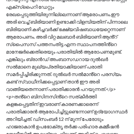
എക്‌സ്‌പൈറി ഡേറ്റും
രേഖപ്പെടുത്തിയിരുന്നില്ലെന്നാണ് ആരോപണം.ഈ
അരി വെച്ച് ബിരിയാണി ഉണ്ടാക്കി വിളമ്പിയതിന് പിന്നാലെ
ബിരിയാണി കഴിച്ചവർക്ക് ഭക്ഷ്യവിഷബാധയേറ്റെന്നാണ്
ആരോപണം. അരി വിറ്റ മലബാർ ബിരിയാണി ആൻ്റ്
സ്പൈസസ് പത്തനംതിട്ട എന്ന സ്ഥാപനത്തിൻ്റെ
മാനേജർക്കെതിരെയും പരാതിയിൽ ആരോപണമുണ്ട്.
എങ്കിലും ബ്രാൻഡ് അംബാസഡറായ ദുൽഖർ
സൽമാനെ മുഖ്യപ്രതിയാക്കിയാണ് പരാതി
സമർപ്പിച്ചിരിക്കുന്നത്. ദുൽഖർ സൽമാൻ്റെ പരസ്യം
കണ്ട് സ്വാധീനിക്കപ്പെട്ടാണ് താൻ ഈ അരി
വാങ്ങിയതെന്നാണ് പരാതിക്കാരൻ പറയുന്നത്.</p>
<p>തൻ്റെ ബിസിനസിൻ്റെ സത്കീർത്തി
കളങ്കപ്പെട്ടതിന് ഇവരാണ് കാരണക്കാരെന്ന്
പരാതിക്കാരൻ ആരോപിച്ചിട്ടുണ്ടെന്നാണ് ഉദ്യോഗസ്ഥർ
അറിയിച്ചത്. ഡിസംബർ 12 ന് മൂന്ന് പേരോടും
ഹാജരാകാൻ ഉപഭോക്തൃ തർക്ക പരിഹാര കമ്മീഷൻ
നോട്ടീസിൽ ആവശ്യപ്പെട്ടിട്ടുണ്ട്. അരിക്ക് ചെലവായ