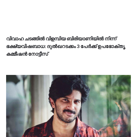
വിവാഹ ചടങ്ങിൽ വിളമ്പിയ ബിരിയാണിയിൽ നിന്ന്
ഭക്ഷ്യവിഷബാധ: ദുൽഖറടക്കം 3 പേർക്ക് ഉപഭോക്തൃ
കമ്മീഷൻ നോട്ടീസ്