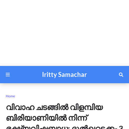
Iritty Samachar
Home
വിവാഹ ചടങ്ങിൽ വിളമ്പിയ
ബിരിയാണിയിൽ നിന്ന്
ഭക്ഷ്യവിഷബാധ: ദുൽഖറടക്കം 3