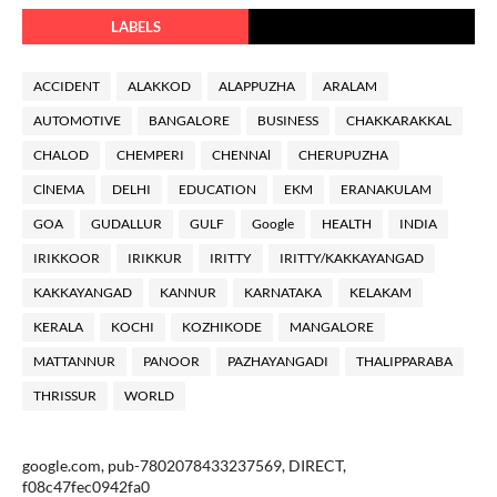
LABELS
ACCIDENT
ALAKKOD
ALAPPUZHA
ARALAM
AUTOMOTIVE
BANGALORE
BUSINESS
CHAKKARAKKAL
CHALOD
CHEMPERI
CHENNAl
CHERUPUZHA
ClNEMA
DELHI
EDUCATION
EKM
ERANAKULAM
GOA
GUDALLUR
GULF
Google
HEALTH
INDIA
IRIKKOOR
IRIKKUR
IRITTY
IRITTY/KAKKAYANGAD
KAKKAYANGAD
KANNUR
KARNATAKA
KELAKAM
KERALA
KOCHI
KOZHIKODE
MANGALORE
MATTANNUR
PANOOR
PAZHAYANGADI
THALIPPARABA
THRISSUR
WORLD
google.com, pub-7802078433237569, DIRECT,
f08c47fec0942fa0