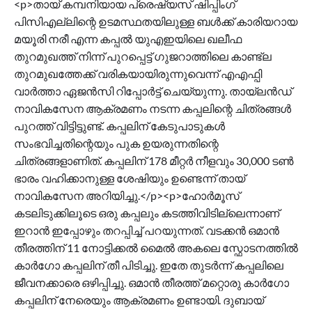
<p>തായ് കമ്പനിയായ പ്രെഷ്യസ് ഷിപ്പിംഗ്
പിസിഎല്ലിന്റെ ഉടമസ്ഥതയിലുള്ള ബൾക്ക് കാരിയറായ
മയൂരി നരീ എന്ന കപ്പൽ യുഎഇയിലെ ഖലീഫ
തുറമുഖത്ത് നിന്ന് പുറപ്പെട്ട് ഗുജറാത്തിലെ കാണ്ട്‌ല
തുറമുഖത്തേക്ക് വരികയായിരുന്നുവെന്ന് എഎഫ്പി
വാർത്താ ഏജൻസി റിപ്പോർട്ട് ചെയ്യുന്നു. തായ്‌ലൻഡ്
നാവികസേന ആക്രമണം നടന്ന കപ്പലിന്റെ ചിത്രങ്ങൾ
പുറത്ത് വിട്ടിട്ടുണ്ട്. കപ്പലിന് കേടുപാടുകൾ
സംഭവിച്ചതിന്റെയും പുക ഉയരുന്നതിന്റെ
ചിത്രങ്ങളാണിത്. കപ്പലിന് 178 മീറ്റർ നീളവും 30,000 ടൺ
ഭാരം വഹിക്കാനുള്ള ശേഷിയും ഉണ്ടെന്ന് തായ്
നാവികസേന അറിയിച്ചു.</p><p>ഹോർമൂസ്
കടലിടുക്കിലൂടെ ഒരു കപ്പലും കടത്തിവിടില്ലെന്നാണ്
ഇറാൻ ഇപ്പോഴും തറപ്പിച്ച് പറയുന്നത്. വടക്കൻ ഒമാൻ
തീരത്തിന് 11 നോട്ടിക്കൽ മൈൽ അകലെ സ്ഫോടനത്തിൽ
കാർഗോ കപ്പലിന് തീ പിടിച്ചു. ഇതേ തുടർ‌ന്ന് കപ്പലിലെ
ജീവനക്കാരെ ഒഴിപ്പിച്ചു. ഒമാൻ തീരത്ത് മറ്റൊരു കാർഗോ
കപ്പലിന് നേരെയും ആക്രമണം ഉണ്ടായി. ദുബായ്