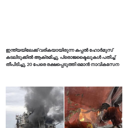
ഇന്ത്യയിലേക്ക് വരികയായിരുന്ന കപ്പൽ ഹോർമുസ്
കടലിടുക്കിൽ ആക്രമിച്ചു, പ്രൊജക്ടൈലുകൾ പതിച്ച്
തീപിടിച്ചു, 20 പേരെ രക്ഷപ്പെടുത്തി ഒമാൻ നാവികസേന