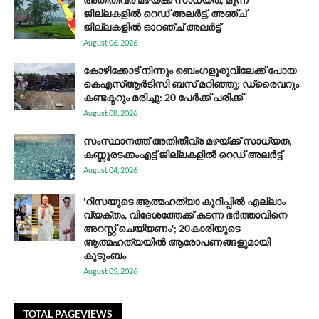
ജില്ലകളിൽ റെഡ് അലർട്ട്, അഞ്ച്
ജില്ലകളിൽ ഓറഞ്ച് അലർട്ട്
August 06, 2026
കോഴിക്കോട് നിന്നും ബെംഗളൂരുവിലേക്ക് പോയ
കെഎസ്ആര്‍ടിസി ബസ് മറിഞ്ഞു; ഡ്രൈവറും
കണ്ടക്ടറും മരിച്ചു: 20 പേര്‍ക്ക് പരിക്ക്
August 08, 2026
സം​സ്ഥാ​ന​ത്ത് അ​തി​തീ​വ്ര മ​ഴ​യ്ക്ക് സാ​ധ്യ​ത,
കണ്ണൂരടക്കംഎ​ട്ട് ജി​ല്ല​ക​ളി​ൽ റെ​ഡ് അ​ലർ​ട്ട്
August 04, 2026
'റിസയുടെ ആത്മഹത്യാ കുറിപ്പിൽ എല്ലാം
വ്യക്തം, വിദേശത്തേക്ക് കടന്ന ഭർത്താവിനെ
അറസ്റ്റ് ചെയ്യണം'; 20കാരിയുടെ
ആത്മഹത്യയിൽ ആരോപണങ്ങളുമായി
കുടുംബം
August 05, 2026
TOTAL PAGEVIEWS