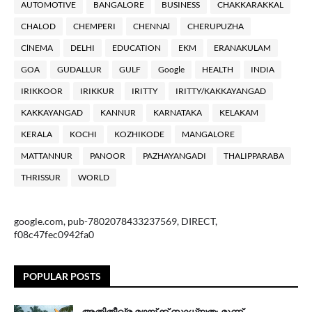
AUTOMOTIVE
BANGALORE
BUSINESS
CHAKKARAKKAL
CHALOD
CHEMPERI
CHENNAl
CHERUPUZHA
ClNEMA
DELHI
EDUCATION
EKM
ERANAKULAM
GOA
GUDALLUR
GULF
Google
HEALTH
INDIA
IRIKKOOR
IRIKKUR
IRITTY
IRITTY/KAKKAYANGAD
KAKKAYANGAD
KANNUR
KARNATAKA
KELAKAM
KERALA
KOCHI
KOZHIKODE
MANGALORE
MATTANNUR
PANOOR
PAZHAYANGADI
THALIPPARABA
THRISSUR
WORLD
google.com, pub-7802078433237569, DIRECT,
f08c47fec0942fa0
POPULAR POSTS
അതിതീവ്ര മഴയ്ക്ക് സാധ്യത; മൂന്ന്