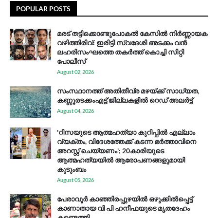
POPULAR POSTS
മരട് തട്ടിക്കൊണ്ടുപോകൽ കേസിൽ നിർണ്ണായക
വഴിത്തിരിവ്: ഇരിട്ടി സ്വദേശി അടക്കം വൻ
ലഹരിസംഘത്തെ തകർത്ത് കൊച്ചി സിറ്റി
പോലീസ്
August 02, 2026
സം​സ്ഥാ​ന​ത്ത് അ​തി​തീ​വ്ര മ​ഴ​യ്ക്ക് സാ​ധ്യ​ത,
കണ്ണൂരടക്കംഎ​ട്ട് ജി​ല്ല​ക​ളി​ൽ റെ​ഡ് അ​ലർ​ട്ട്
August 04, 2026
'റിസയുടെ ആത്മഹത്യാ കുറിപ്പിൽ എല്ലാം
വ്യക്തം, വിദേശത്തേക്ക് കടന്ന ഭർത്താവിനെ
അറസ്റ്റ് ചെയ്യണം'; 20കാരിയുടെ
ആത്മഹത്യയിൽ ആരോപണങ്ങളുമായി
കുടുംബം
August 05, 2026
പേരാവൂർ കാഞ്ഞിരപ്പുഴയിൽ ഒഴുക്കിൽപ്പെട്ട്
കാണാതായ വി പി ഹനീഫയുടെ മൃതദേഹം
കണ്ടെത്തി