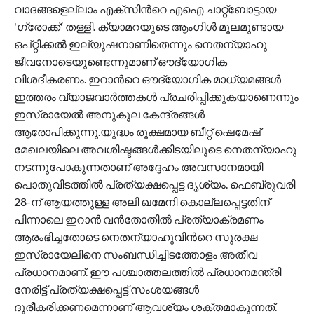
വാദങ്ങളെല്ലാം എക്സിന്‍റെ എഐ ചാറ്റ്ബോട്ടായ
'ഗ്രോക്ക്' തള്ളി. ക്യാമറയുടെ ആംഗിൾ മൂലമുണ്ടായ
ഒപ്റ്റിക്കൽ ഇല്യൂഷനാണിതെന്നും നെതന്യാഹു
ജീവനോടെയുണ്ടെന്നുമാണ് ഔദ്യോഗിക
വിശദീകരണം. ഇറാന്‍റെ ഔദ്യോഗിക മാധ്യമങ്ങൾ
ഇത്തരം വ്യാജവാർത്തകൾ പ്രചരിപ്പിക്കുകയാണെന്നും
ഇസ്രായേൽ അനുകൂല കേന്ദ്രങ്ങൾ
ആരോപിക്കുന്നു.യുദ്ധം രൂക്ഷമായ ബീറ്റ് ഷെമേഷ്
മേഖലയിലെ അവശിഷ്ടങ്ങൾക്കിടയിലൂടെ നെതന്യാഹു
നടന്നുപോകുന്നതാണ് അദ്ദേഹം അവസാനമായി
പൊതുവിടത്തിൽ പ്രത്യക്ഷപ്പെട്ട ദൃശ്യം. ഫെബ്രുവരി
28-ന് ആയത്തുള്ള അലി ഖമേനി കൊല്ലപ്പെട്ടതിന്
പിന്നാലെ ഇറാൻ വൻതോതിൽ പ്രത്യാക്രമണം
ആരംഭിച്ചതോടെ നെതന്യാഹുവിന്‍റെ സുരക്ഷ
ഇസ്രായേലിനെ സംബന്ധിച്ചിടത്തോളം അതീവ
പ്രധാനമാണ്. ഈ പശ്ചാത്തലത്തിൽ പ്രധാനമന്ത്രി
നേരിട്ട് പ്രത്യക്ഷപ്പെട്ട് സംശയങ്ങൾ
ദൂരീകരിക്കണമെന്നാണ് ആവശ്യം ശക്തമാകുന്നത്.