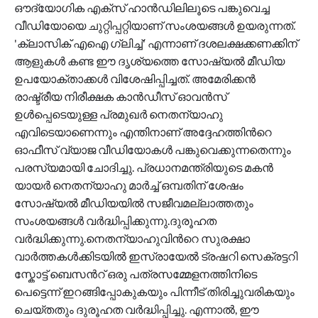
ഔദ്യോഗിക എക്സ് ഹാൻഡിലിലൂടെ പങ്കുവെച്ച
വീഡിയോയെ ചുറ്റിപ്പറ്റിയാണ് സംശയങ്ങൾ ഉയരുന്നത്.
'ക്ലാസിക് എഐ ഗ്ലിച്ച്' എന്നാണ് ദശലക്ഷക്കണക്കിന്
ആളുകൾ കണ്ട ഈ ദൃശ്യത്തെ സോഷ്യൽ മീഡിയ
ഉപയോക്താക്കൾ വിശേഷിപ്പിച്ചത്. അമേരിക്കൻ
രാഷ്ട്രീയ നിരീക്ഷക കാൻഡീസ് ഓവൻസ്
ഉൾപ്പെടെയുള്ള പ്രമുഖർ നെതന്യാഹു
എവിടെയാണെന്നും എന്തിനാണ് അദ്ദേഹത്തിന്‍റെ
ഓഫീസ് വ്യാജ വീഡിയോകൾ പങ്കുവെക്കുന്നതെന്നും
പരസ്യമായി ചോദിച്ചു. പ്രധാനമന്ത്രിയുടെ മകൻ
യായർ നെതന്യാഹു മാർച്ച് ഒമ്പതിന് ശേഷം
സോഷ്യൽ മീഡിയയിൽ സജീവമല്ലാത്തതും
സംശയങ്ങൾ വർദ്ധിപ്പിക്കുന്നു.ദുരൂഹത
വർദ്ധിക്കുന്നു.നെതന്യാഹുവിന്‍റെ സുരക്ഷാ
വാർത്തകൾക്കിടയിൽ ഇസ്രായേൽ ട്രഷറി സെക്രട്ടറി
സ്കോട്ട് ബെസന്‍റ് ഒരു പത്രസമ്മേളനത്തിനിടെ
പെട്ടെന്ന് ഇറങ്ങിപ്പോകുകയും പിന്നീട് തിരിച്ചുവരികയും
ചെയ്തതും ദുരൂഹത വർദ്ധിപ്പിച്ചു. എന്നാൽ, ഈ