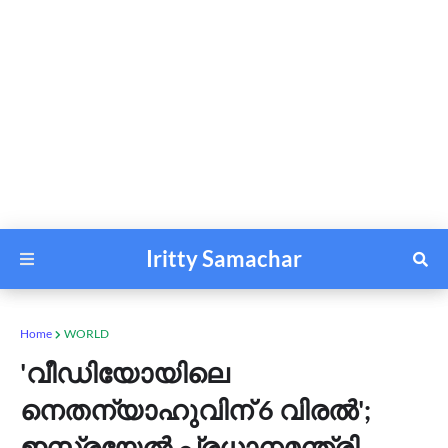
Iritty Samachar
Home
WORLD
'വീഡിയോയിലെ
നെതന്യാഹുവിന് 6 വിരൽ';
ഇസ്രയേൽ പ്രധാനമന്ത്രി