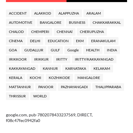
ACCIDENT
ALAKKOD
ALAPPUZHA
ARALAM
AUTOMOTIVE
BANGALORE
BUSINESS
CHAKKARAKKAL
CHALOD
CHEMPERI
CHENNAl
CHERUPUZHA
ClNEMA
DELHI
EDUCATION
EKM
ERANAKULAM
GOA
GUDALLUR
GULF
Google
HEALTH
INDIA
IRIKKOOR
IRIKKUR
IRITTY
IRITTY/KAKKAYANGAD
KAKKAYANGAD
KANNUR
KARNATAKA
KELAKAM
KERALA
KOCHI
KOZHIKODE
MANGALORE
MATTANNUR
PANOOR
PAZHAYANGADI
THALIPPARABA
THRISSUR
WORLD
google.com, pub-7802078433237569, DIRECT,
f08c47fec0942fa0