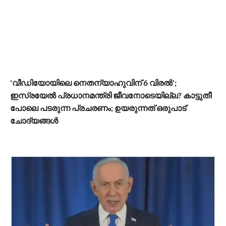
'വീഡിയോയിലെ നെതന്യാഹുവിന് 6 വിരൽ';
ഇസ്രയേൽ പ്രധാനമന്ത്രി ജീവനോടെയില്ല? കാട്ടുതീ
പോലെ പടരുന്ന പ്രചരണം; ഉയരുന്നത് ഒരുപാട്
ചോദ്യങ്ങൾ