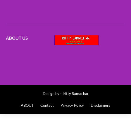
ABOUT US
Design by -
Iritty Samachar
ABOUT
Contact
Privacy Policy
Disclaimers