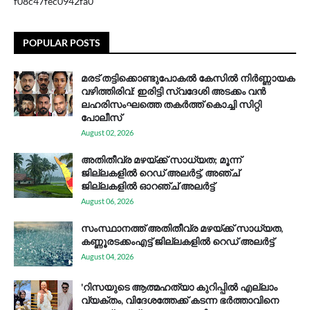
f08c47fec0942fa0
POPULAR POSTS
മരട് തട്ടിക്കൊണ്ടുപോകൽ കേസിൽ നിർണ്ണായക
വഴിത്തിരിവ്: ഇരിട്ടി സ്വദേശി അടക്കം വൻ
ലഹരിസംഘത്തെ തകർത്ത് കൊച്ചി സിറ്റി
പോലീസ്
August 02, 2026
അതിതീവ്ര മഴയ്ക്ക് സാധ്യത; മൂന്ന്
ജില്ലകളിൽ റെഡ് അലർട്ട്, അഞ്ച്
ജില്ലകളിൽ ഓറഞ്ച് അലർട്ട്
August 06, 2026
സം​സ്ഥാ​ന​ത്ത് അ​തി​തീ​വ്ര മ​ഴ​യ്ക്ക് സാ​ധ്യ​ത,
കണ്ണൂരടക്കംഎ​ട്ട് ജി​ല്ല​ക​ളി​ൽ റെ​ഡ് അ​ലർ​ട്ട്
August 04, 2026
'റിസയുടെ ആത്മഹത്യാ കുറിപ്പിൽ എല്ലാം
വ്യക്തം, വിദേശത്തേക്ക് കടന്ന ഭർത്താവിനെ