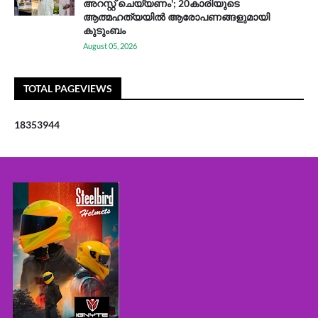
അറസ്റ്റ് ചെയ്യണം'; 20കാരിയുടെ
ആത്മഹത്യയിൽ ആരോപണങ്ങളുമായി
കുടുംബം
August 05, 2026
TOTAL PAGEVIEWS
1
8
3
5
3
9
4
4