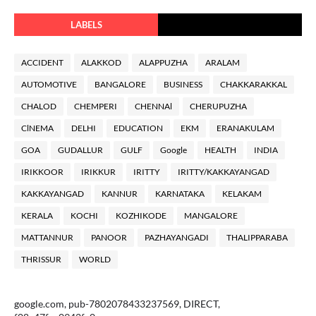
LABELS
ACCIDENT
ALAKKOD
ALAPPUZHA
ARALAM
AUTOMOTIVE
BANGALORE
BUSINESS
CHAKKARAKKAL
CHALOD
CHEMPERI
CHENNAl
CHERUPUZHA
ClNEMA
DELHI
EDUCATION
EKM
ERANAKULAM
GOA
GUDALLUR
GULF
Google
HEALTH
INDIA
IRIKKOOR
IRIKKUR
IRITTY
IRITTY/KAKKAYANGAD
KAKKAYANGAD
KANNUR
KARNATAKA
KELAKAM
KERALA
KOCHI
KOZHIKODE
MANGALORE
MATTANNUR
PANOOR
PAZHAYANGADI
THALIPPARABA
THRISSUR
WORLD
google.com, pub-7802078433237569, DIRECT,