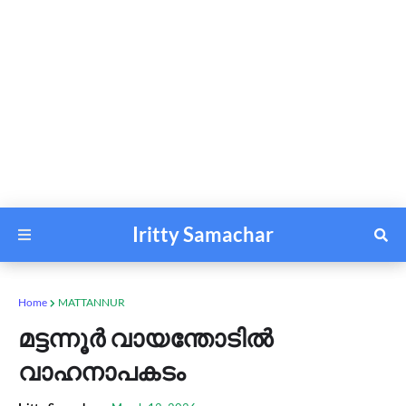
Iritty Samachar
Home
MATTANNUR
മട്ടന്നൂർ വായന്തോടിൽ
വാഹനാപകടം