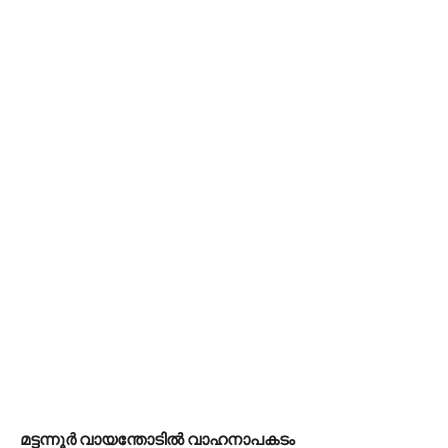
മട്ടന്നൂർ വായന്തോടിൽ വാഹനാപകടം