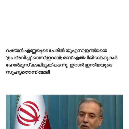
റഷ്യൻ എണ്ണയുടെ പേരിൽ യുഎസ് ഇന്ത്യയെ
'ഉപദ്രവിച്ചു'വെന്ന് ഇറാൻ; രണ്ട് എൽപിജി ടാങ്കറുകൾ
ഹോർമുസ് കടലിടുക്ക് കടന്നു, ഇറാൻ ഇന്ത്യയുടെ
സുഹൃത്തെന്ന് മോദി