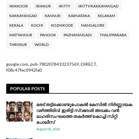
IRIKKOOR
IRIKKUR
IRITTY
IRITTY/KAKKAYANGAD
KAKKAYANGAD
KANNUR
KARNATAKA
KELAKAM
KERALA
KOCHI
KOZHIKODE
MANGALORE
MATTANNUR
PANOOR
PAZHAYANGADI
THALIPPARABA
THRISSUR
WORLD
google.com, pub-7802078433237569, DIRECT,
f08c47fec0942fa0
POPULAR POSTS
മരട് തട്ടിക്കൊണ്ടുപോകൽ കേസിൽ നിർണ്ണായക
വഴിത്തിരിവ്: ഇരിട്ടി സ്വദേശി അടക്കം വൻ
ലഹരിസംഘത്തെ തകർത്ത് കൊച്ചി സിറ്റി
പോലീസ്
August 02, 2026