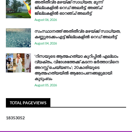
അതിതീവ്ര മഴയ്ക്ക് സാധ്യത; മൂന്ന്
ജില്ലകളിൽ റെഡ് അലർട്ട്, അഞ്ച്
ജില്ലകളിൽ ഓറഞ്ച് അലർട്ട്
August 06, 2026
സം​സ്ഥാ​ന​ത്ത് അ​തി​തീ​വ്ര മ​ഴ​യ്ക്ക് സാ​ധ്യ​ത,
കണ്ണൂരടക്കംഎ​ട്ട് ജി​ല്ല​ക​ളി​ൽ റെ​ഡ് അ​ലർ​ട്ട്
August 04, 2026
'റിസയുടെ ആത്മഹത്യാ കുറിപ്പിൽ എല്ലാം
വ്യക്തം, വിദേശത്തേക്ക് കടന്ന ഭർത്താവിനെ
അറസ്റ്റ് ചെയ്യണം'; 20കാരിയുടെ
ആത്മഹത്യയിൽ ആരോപണങ്ങളുമായി
കുടുംബം
August 05, 2026
TOTAL PAGEVIEWS
1
8
3
5
3
0
5
2