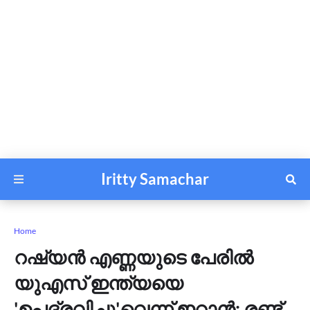
Iritty Samachar
Home
റഷ്യൻ എണ്ണയുടെ പേരിൽ
യുഎസ് ഇന്ത്യയെ
'ഉപദ്രവിച്ചു'വെന്ന് ഇറാൻ; രണ്ട്