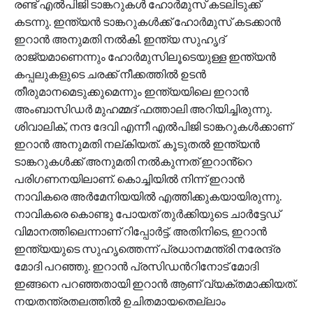
രണ്ട് എൽപിജി ടാങ്കറുകൾ ഹോർമുസ് കടലിടുക്ക്
കടന്നു. ഇന്ത്യൻ ടാങ്കറുകൾക്ക് ഹോർമുസ് കടക്കാൻ
ഇറാൻ അനുമതി നൽകി. ഇന്ത്യ സുഹൃദ്
രാജ്യമാണെന്നും ഹോർമുസിലൂടെയുള്ള ഇന്ത്യൻ
കപ്പലുകളുടെ ചരക്ക് നീക്കത്തിൽ ഉടൻ
തീരുമാനമെടുക്കുമെന്നും ഇന്ത്യയിലെ ഇറാൻ
അംബാസിഡർ മുഹമ്മദ് ഫത്താലി അറിയിച്ചിരുന്നു.
ശിവാലിക്, നന്ദ ദേവി എന്നീ എൽപിജി ടാങ്കറുകൾക്കാണ്
ഇറാൻ അനുമതി നല്കിയത്. കൂടുതൽ ഇന്ത്യൻ
ടാങ്കറുകൾക്ക് അനുമതി നൽകുന്നത് ഇറാൻ്റെ
പരിഗണനയിലാണ്. കൊച്ചിയിൽ നിന്ന് ഇറാൻ
നാവികരെ അർമേനിയയിൽ എത്തിക്കുകയായിരുന്നു.
നാവികരെ കൊണ്ടു പോയത് തുർക്കിയുടെ ചാർട്ടേഡ്
വിമാനത്തിലെന്നാണ് റിപ്പോർട്ട്. അതിനിടെ, ഇറാൻ
ഇന്ത്യയുടെ സുഹൃത്തെന്ന് പ്രധാനമന്ത്രി നരേന്ദ്ര
മോദി പറഞ്ഞു. ഇറാൻ പ്രസിഡൻറിനോട് മോദി
ഇങ്ങനെ പറഞ്ഞതായി ഇറാൻ ആണ് വ്യക്തമാക്കിയത്.
നയതന്ത്രതലത്തിൽ ഉചിതമായതെല്ലാം