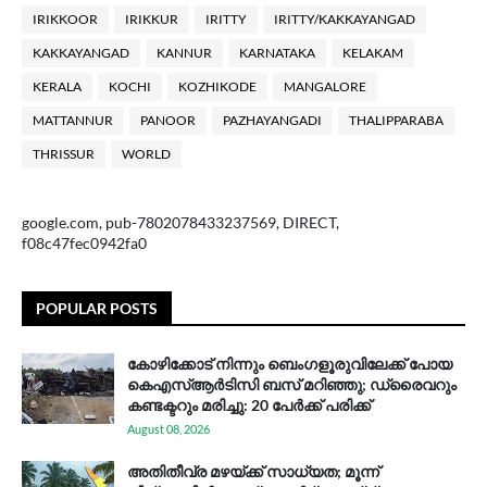
IRIKKOOR
IRIKKUR
IRITTY
IRITTY/KAKKAYANGAD
KAKKAYANGAD
KANNUR
KARNATAKA
KELAKAM
KERALA
KOCHI
KOZHIKODE
MANGALORE
MATTANNUR
PANOOR
PAZHAYANGADI
THALIPPARABA
THRISSUR
WORLD
google.com, pub-7802078433237569, DIRECT,
f08c47fec0942fa0
POPULAR POSTS
കോഴിക്കോട് നിന്നും ബെംഗളൂരുവിലേക്ക് പോയ
കെഎസ്ആര്‍ടിസി ബസ് മറിഞ്ഞു; ഡ്രൈവറും
കണ്ടക്ടറും മരിച്ചു: 20 പേര്‍ക്ക് പരിക്ക്
August 08, 2026
അതിതീവ്ര മഴയ്ക്ക് സാധ്യത; മൂന്ന്