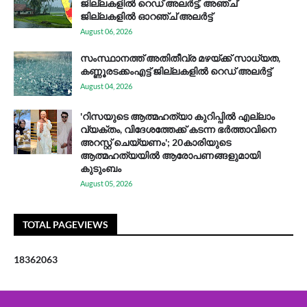
ജില്ലകളിൽ റെഡ് അലർട്ട്, അഞ്ച്
ജില്ലകളിൽ ഓറഞ്ച് അലർട്ട്
August 06, 2026
സം​സ്ഥാ​ന​ത്ത് അ​തി​തീ​വ്ര മ​ഴ​യ്ക്ക് സാ​ധ്യ​ത,
കണ്ണൂരടക്കംഎ​ട്ട് ജി​ല്ല​ക​ളി​ൽ റെ​ഡ് അ​ലർ​ട്ട്
August 04, 2026
'റിസയുടെ ആത്മഹത്യാ കുറിപ്പിൽ എല്ലാം
വ്യക്തം, വിദേശത്തേക്ക് കടന്ന ഭർത്താവിനെ
അറസ്റ്റ് ചെയ്യണം'; 20കാരിയുടെ
ആത്മഹത്യയിൽ ആരോപണങ്ങളുമായി
കുടുംബം
August 05, 2026
TOTAL PAGEVIEWS
1
8
3
6
2
0
6
3