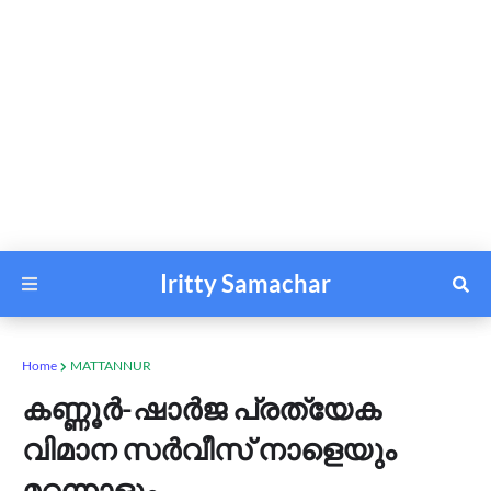
Iritty Samachar
Home
MATTANNUR
കണ്ണൂർ-ഷാർജ പ്രത്യേക
വിമാന സർവീസ് നാളെയും
മറ്റന്നാളും