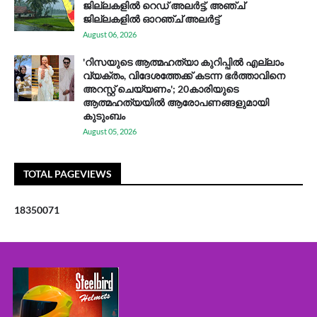
ജില്ലകളിൽ റെഡ് അലർട്ട്, അഞ്ച്
ജില്ലകളിൽ ഓറഞ്ച് അലർട്ട്
August 06, 2026
'റിസയുടെ ആത്മഹത്യാ കുറിപ്പിൽ എല്ലാം
വ്യക്തം, വിദേശത്തേക്ക് കടന്ന ഭർത്താവിനെ
അറസ്റ്റ് ചെയ്യണം'; 20കാരിയുടെ
ആത്മഹത്യയിൽ ആരോപണങ്ങളുമായി
കുടുംബം
August 05, 2026
TOTAL PAGEVIEWS
1
8
3
5
0
0
7
1