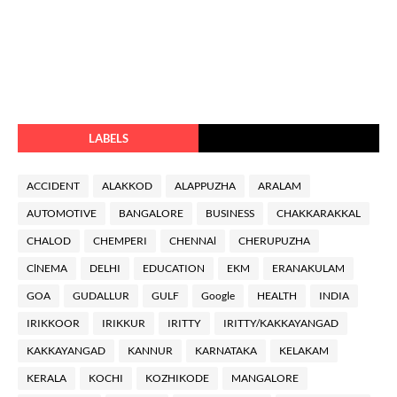
LABELS
ACCIDENT
ALAKKOD
ALAPPUZHA
ARALAM
AUTOMOTIVE
BANGALORE
BUSINESS
CHAKKARAKKAL
CHALOD
CHEMPERI
CHENNAl
CHERUPUZHA
ClNEMA
DELHI
EDUCATION
EKM
ERANAKULAM
GOA
GUDALLUR
GULF
Google
HEALTH
INDIA
IRIKKOOR
IRIKKUR
IRITTY
IRITTY/KAKKAYANGAD
KAKKAYANGAD
KANNUR
KARNATAKA
KELAKAM
KERALA
KOCHI
KOZHIKODE
MANGALORE