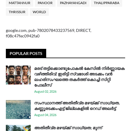
MATTANNUR
PANOOR
PAZHAYANGADI
THALIPPARABA
THRISSUR
WORLD
google.com, pub-7802078433237569, DIRECT,
f08c47fec0942fa0
POPULAR POSTS
മരട് തട്ടിക്കൊണ്ടുപോകൽ കേസിൽ നിർണ്ണായക
വഴിത്തിരിവ്: ഇരിട്ടി സ്വദേശി അടക്കം വൻ
ലഹരിസംഘത്തെ തകർത്ത് കൊച്ചി സിറ്റി
പോലീസ്
August 02, 2026
സം​സ്ഥാ​ന​ത്ത് അ​തി​തീ​വ്ര മ​ഴ​യ്ക്ക് സാ​ധ്യ​ത,
കണ്ണൂരടക്കംഎ​ട്ട് ജി​ല്ല​ക​ളി​ൽ റെ​ഡ് അ​ലർ​ട്ട്
August 04, 2026
അതിതീവ്ര മഴയ്ക്ക് സാധ്യത; മൂന്ന്