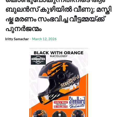
ബു​ല​ൻ​സ് കു​ഴി​യി​ൽ വീ​ണു; മ​സ്തി​
ഷ്ക മ​ര​ണം സം​ഭ​വി​ച്ച വീ​ട്ട​മ്മ​യ്ക്ക്
പു​ന​ർ​ജ​ന്മം
Iritty Samachar
-
March 12, 2026