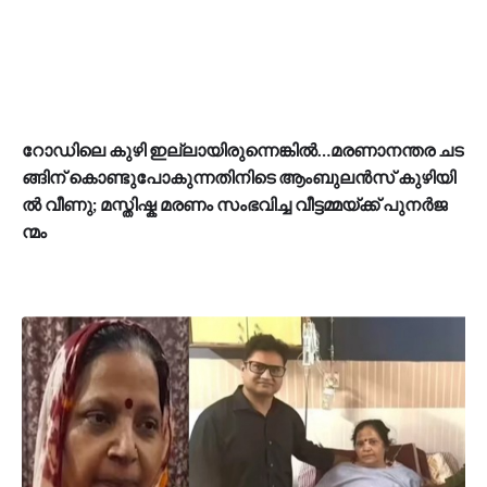
റോ​ഡി​ലെ കു​ഴി ഇ​ല്ലാ​യി​രു​ന്നെ​ങ്കി​ൽ…​മ​ര​ണാ​ന​ന്ത​ര ച​ട​
ങ്ങി​ന് കൊ​ണ്ടു​പോ​കു​ന്ന​തി​നി​ടെ ആം​ബു​ല​ൻ​സ് കു​ഴി​യി​
ൽ വീ​ണു; മ​സ്തി​ഷ്ക മ​ര​ണം സം​ഭ​വി​ച്ച വീ​ട്ട​മ്മ​യ്ക്ക് പു​ന​ർ​ജ​
ന്മം