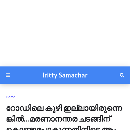
Iritty Samachar
Home
റോ​ഡി​ലെ കു​ഴി ഇ​ല്ലാ​യി​രു​ന്നെ​
ങ്കി​ൽ…​മ​ര​ണാ​ന​ന്ത​ര ച​ട​ങ്ങി​ന്
കൊ​ണ്ടു​പോ​കു​ന്ന​തി​നി​ടെ ആം​