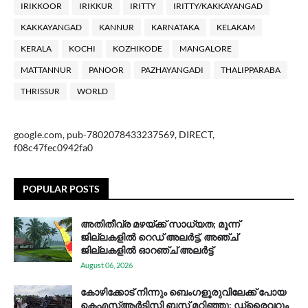
IRIKKOOR
IRIKKUR
IRITTY
IRITTY/KAKKAYANGAD
KAKKAYANGAD
KANNUR
KARNATAKA
KELAKAM
KERALA
KOCHI
KOZHIKODE
MANGALORE
MATTANNUR
PANOOR
PAZHAYANGADI
THALIPPARABA
THRISSUR
WORLD
google.com, pub-7802078433237569, DIRECT,
f08c47fec0942fa0
POPULAR POSTS
അതിതീവ്ര മഴയ്ക്ക് സാധ്യത; മൂന്ന്
ജില്ലകളിൽ റെഡ് അലർട്ട്, അഞ്ച്
ജില്ലകളിൽ ഓറഞ്ച് അലർട്ട്
August 06, 2026
കോഴിക്കോട് നിന്നും ബെംഗളൂരുവിലേക്ക് പോയ
കെഎസ്ആര്‍ടിസി ബസ് മറിഞ്ഞു; ഡ്രൈവറും