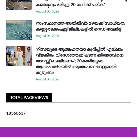
കണ്ടക്ടറും മരിച്ചു: 20 പേര്‍ക്ക് പരിക്ക്
August 08, 2026
സം​സ്ഥാ​ന​ത്ത് അ​തി​തീ​വ്ര മ​ഴ​യ്ക്ക് സാ​ധ്യ​ത,
കണ്ണൂരടക്കംഎ​ട്ട് ജി​ല്ല​ക​ളി​ൽ റെ​ഡ് അ​ലർ​ട്ട്
August 04, 2026
'റിസയുടെ ആത്മഹത്യാ കുറിപ്പിൽ എല്ലാം
വ്യക്തം, വിദേശത്തേക്ക് കടന്ന ഭർത്താവിനെ
അറസ്റ്റ് ചെയ്യണം'; 20കാരിയുടെ
ആത്മഹത്യയിൽ ആരോപണങ്ങളുമായി
കുടുംബം
August 05, 2026
TOTAL PAGEVIEWS
1
8
3
6
0
6
3
7