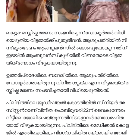
ല​ക്നോ: മ​സ്തി​ഷ്ക മ​ര​ണം സം​ഭ​വി​ച്ചെ​ന്ന് ഡോ​ക്ട​ർ​മാ​ർ വി​ധി​
യെ​ഴു​തി​യ വീ​ട്ട​മ്മ​യ്ക്ക് പു​തു​ജീ​വ​ൻ. ആ​ശു​പ​ത്രി​യി​ൽ നി​
ന്ന് മൃ​ത​ദേ​ഹം ആം​ബു​ല​ൻ​സി​ൽ കൊ​ണ്ടു​പോ​കു​ന്ന​തി​ന്
ഇ​ട​യി​ൽ ആം​ബു​ല​ൻ​സ് കു​ഴി​യി​ൽ വീ​ണ​തോ​ടെ വീ​ട്ട​മ്മ​
യ്ക്ക് ബോ​ധം വീ​ഴു​ക​യാ​യി​രു​ന്നു.
ഉ​ത്ത​ർ​പ്ര​ദേ​ശി​ലെ ബ​റേ​ലി​യി​ലെ ആ​ശു​പ​ത്രി​യി​ലെ
ഡോ​ക്ട​ർ​മാ​രാ​യി​രു​ന്നു വി​നീ​ത ശു​ക്ല എ​ന്ന വീ​ട്ട​മ്മ​യ്ക്ക് മ​
സ്തി​ഷ്ക മ​ര​ണം സം​ഭ​വി​ച്ച​താ​യി വി​ധി​യെ​ഴു​തി​യ​ത്.
പി​ലി​ഭി​ത്തി​ലെ ജു​ഡീ​ഷ്യ​ൽ കോ​ട​തി​യി​ൽ സീ​നി​യ​ർ അ​
സി​സ്റ്റ​ന്‍റാ​ണ് വി​നീ​ത. ഫെ​ബ്രു​വ​രി 22ന് ​വൈ​കു​ന്നേ​രം
വീ​ട്ടി​ലെ ജോ​ലി ചെ​യ്യു​ന്ന​തി​നി​ടെ ഇ​വ​ർ ബോ​ധ​ര​ഹി​ത​
യാ​യി വീ​ഴു​ക​യാ​യി​രു​ന്നു. പി​ലി​ഭി​തി​ലെ മെ​ഡി​ക്ക​ൽ കോ​ള​
ജി​ൽ എ​ത്തി​ച്ചെ​ങ്കി​ലും വി​ദ​ഗ്ധ ചി​കി​ത്സ​യ്ക്കാ​യി ബ​റേ​ലി​