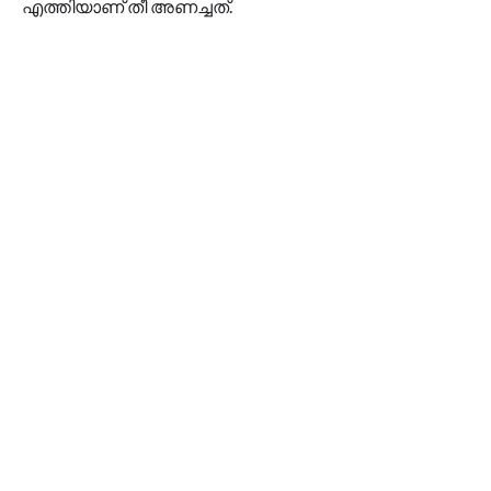
എത്തിയാണ് തീ അണച്ചത്.