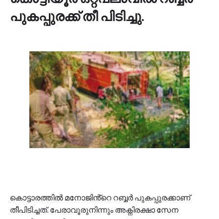
പുകപ്പുരക്ക് തീ പിടിച്ചു.
കൊട്ടാരത്തിൽ മനോജിൻ്റെ റബ്ബർ പുകപ്പുരക്കാണ്
തീപിടിച്ചത്. പേരാവൂരുനിന്നും അക്നിരക്ഷാ സേന