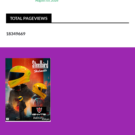
August 05, 2026
TOTAL PAGEVIEWS
1
8
3
4
9
6
6
9