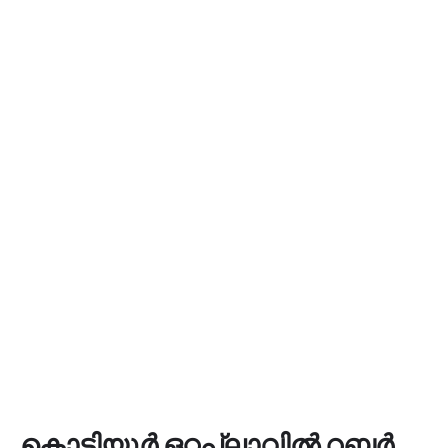
കൊട്ടിയൂർ ഒറ്റപ്ലാവിൽ റബ്ബർ