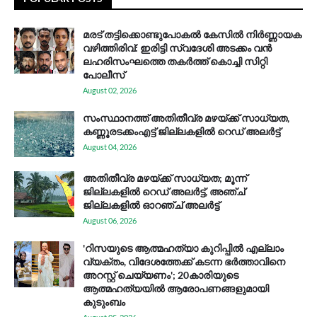
മരട് തട്ടിക്കൊണ്ടുപോകൽ കേസിൽ നിർണ്ണായക
വഴിത്തിരിവ്: ഇരിട്ടി സ്വദേശി അടക്കം വൻ
ലഹരിസംഘത്തെ തകർത്ത് കൊച്ചി സിറ്റി
പോലീസ്
August 02, 2026
സം​സ്ഥാ​ന​ത്ത് അ​തി​തീ​വ്ര മ​ഴ​യ്ക്ക് സാ​ധ്യ​ത,
കണ്ണൂരടക്കംഎ​ട്ട് ജി​ല്ല​ക​ളി​ൽ റെ​ഡ് അ​ലർ​ട്ട്
August 04, 2026
അതിതീവ്ര മഴയ്ക്ക് സാധ്യത; മൂന്ന്
ജില്ലകളിൽ റെഡ് അലർട്ട്, അഞ്ച്
ജില്ലകളിൽ ഓറഞ്ച് അലർട്ട്
August 06, 2026
'റിസയുടെ ആത്മഹത്യാ കുറിപ്പിൽ എല്ലാം
വ്യക്തം, വിദേശത്തേക്ക് കടന്ന ഭർത്താവിനെ
അറസ്റ്റ് ചെയ്യണം'; 20കാരിയുടെ
ആത്മഹത്യയിൽ ആരോപണങ്ങളുമായി
കുടുംബം