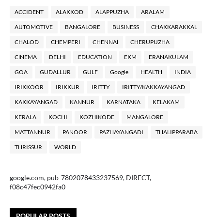
ACCIDENT
ALAKKOD
ALAPPUZHA
ARALAM
AUTOMOTIVE
BANGALORE
BUSINESS
CHAKKARAKKAL
CHALOD
CHEMPERI
CHENNAl
CHERUPUZHA
ClNEMA
DELHI
EDUCATION
EKM
ERANAKULAM
GOA
GUDALLUR
GULF
Google
HEALTH
INDIA
IRIKKOOR
IRIKKUR
IRITTY
IRITTY/KAKKAYANGAD
KAKKAYANGAD
KANNUR
KARNATAKA
KELAKAM
KERALA
KOCHI
KOZHIKODE
MANGALORE
MATTANNUR
PANOOR
PAZHAYANGADI
THALIPPARABA
THRISSUR
WORLD
google.com, pub-7802078433237569, DIRECT,
f08c47fec0942fa0
POPULAR POSTS