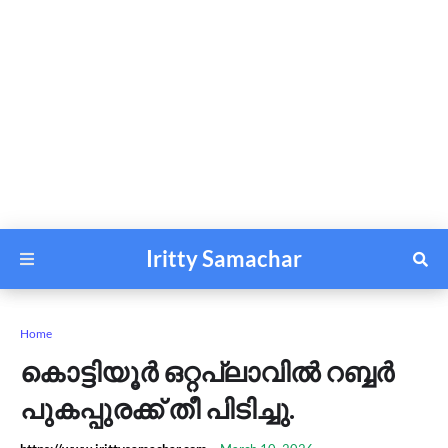
Iritty Samachar
Home
കൊട്ടിയൂർ ഒറ്റപ്ലാവിൽ റബ്ബർ
പുകപ്പുരക്ക് തീ പിടിച്ചു.