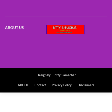
ABOUT US
Design by -
Iritty Samachar
ABOUT
Contact
Privacy Policy
Disclaimers