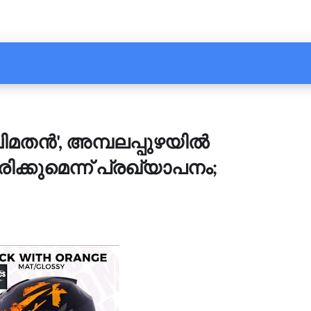
ിമതൻ', അമ്പലപ്പുഴയിൽ
ിക്കുമെന്ന് പ്രഖ്യാപനം;