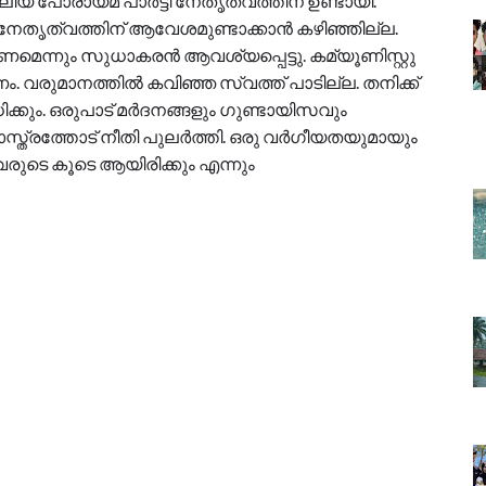
 വലിയ പോരായ്മ പാർട്ടി നേതൃത്വത്തിന് ഉണ്ടായി.
. നേതൃത്വത്തിന് ആവേശമുണ്ടാക്കാൻ കഴിഞ്ഞില്ല.
ന്നും സുധാകരൻ ആവശ്യപ്പെട്ടു. കമ്യൂണിസ്റ്റു
ം. വരുമാനത്തിൽ കവിഞ്ഞ സ്വത്ത് പാടില്ല. തനിക്ക്
ും. ഒരുപാട് മർദനങ്ങളും ഗുണ്ടായിസവും
യയശാസ്ത്രത്തോട് നീതി പുലർത്തി. ഒരു വർഗീയതയുമായും
വരുടെ കൂടെ ആയിരിക്കും എന്നും