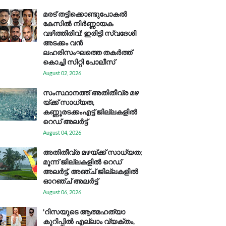
മരട് തട്ടിക്കൊണ്ടുപോകൽ
കേസിൽ നിർണ്ണായക
വഴിത്തിരിവ്: ഇരിട്ടി സ്വദേശി
അടക്കം വൻ
ലഹരിസംഘത്തെ തകർത്ത്
കൊച്ചി സിറ്റി പോലീസ്
August 02, 2026
സം​സ്ഥാ​ന​ത്ത് അ​തി​തീ​വ്ര മ​ഴ​
യ്ക്ക് സാ​ധ്യ​ത,
കണ്ണൂരടക്കംഎ​ട്ട് ജി​ല്ല​ക​ളി​ൽ
റെ​ഡ് അ​ലർ​ട്ട്
August 04, 2026
അതിതീവ്ര മഴയ്ക്ക് സാധ്യത;
മൂന്ന് ജില്ലകളിൽ റെഡ്
അലർട്ട്, അഞ്ച് ജില്ലകളിൽ
ഓറഞ്ച് അലർട്ട്
August 06, 2026
'റിസയുടെ ആത്മഹത്യാ
കുറിപ്പിൽ എല്ലാം വ്യക്തം,