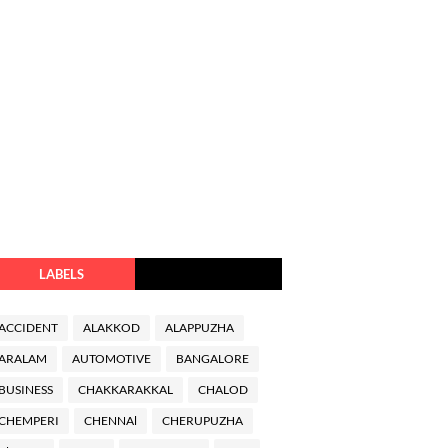
LABELS
ACCIDENT
ALAKKOD
ALAPPUZHA
ARALAM
AUTOMOTIVE
BANGALORE
BUSINESS
CHAKKARAKKAL
CHALOD
CHEMPERI
CHENNAl
CHERUPUZHA