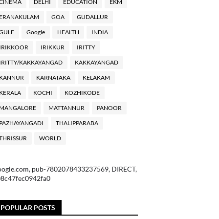
ClNEMA
DELHI
EDUCATION
EKM
ERANAKULAM
GOA
GUDALLUR
GULF
Google
HEALTH
INDIA
IRIKKOOR
IRIKKUR
IRITTY
IRITTY/KAKKAYANGAD
KAKKAYANGAD
KANNUR
KARNATAKA
KELAKAM
KERALA
KOCHI
KOZHIKODE
MANGALORE
MATTANNUR
PANOOR
PAZHAYANGADI
THALIPPARABA
THRISSUR
WORLD
oogle.com, pub-7802078433237569, DIRECT,
08c47fec0942fa0
POPULAR POSTS