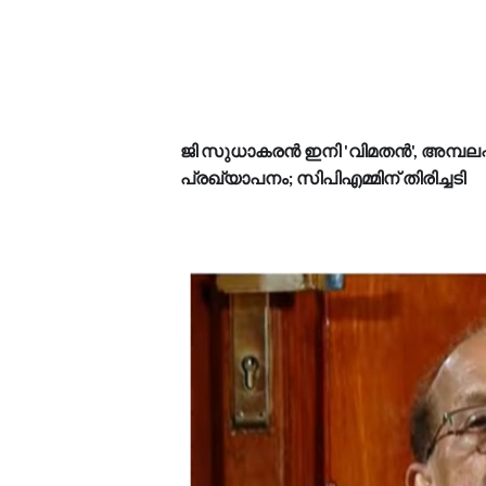
ജി സുധാകരൻ ഇനി 'വിമതൻ', അമ്പലപ്പ
പ്രഖ്യാപനം; സിപിഎമ്മിന് തിരിച്ചടി