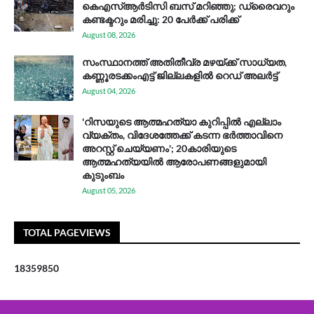
കെഎസ്ആര്‍ടിസി ബസ് മറിഞ്ഞു; ഡ്രൈവറും
കണ്ടക്ടറും മരിച്ചു: 20 പേര്‍ക്ക് പരിക്ക്
August 08, 2026
സം​സ്ഥാ​ന​ത്ത് അ​തി​തീ​വ്ര മ​ഴ​യ്ക്ക് സാ​ധ്യ​ത,
കണ്ണൂരടക്കംഎ​ട്ട് ജി​ല്ല​ക​ളി​ൽ റെ​ഡ് അ​ലർ​ട്ട്
August 04, 2026
'റിസയുടെ ആത്മഹത്യാ കുറിപ്പിൽ എല്ലാം
വ്യക്തം, വിദേശത്തേക്ക് കടന്ന ഭർത്താവിനെ
അറസ്റ്റ് ചെയ്യണം'; 20കാരിയുടെ
ആത്മഹത്യയിൽ ആരോപണങ്ങളുമായി
കുടുംബം
August 05, 2026
TOTAL PAGEVIEWS
1
8
3
5
9
8
5
0