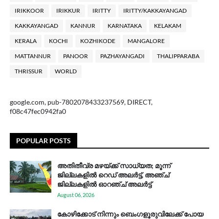
IRIKKOOR
IRIKKUR
IRITTY
IRITTY/KAKKAYANGAD
KAKKAYANGAD
KANNUR
KARNATAKA
KELAKAM
KERALA
KOCHI
KOZHIKODE
MANGALORE
MATTANNUR
PANOOR
PAZHAYANGADI
THALIPPARABA
THRISSUR
WORLD
google.com, pub-7802078433237569, DIRECT,
f08c47fec0942fa0
POPULAR POSTS
അതിതീവ്ര മഴയ്ക്ക് സാധ്യത; മൂന്ന്
ജില്ലകളിൽ റെഡ് അലർട്ട്, അഞ്ച്
ജില്ലകളിൽ ഓറഞ്ച് അലർട്ട്
August 06, 2026
കോഴിക്കോട് നിന്നും ബെംഗളൂരുവിലേക്ക് പോയ