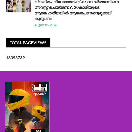
വ്യക്തം, വിദേശത്തേക്ക് കടന്ന ഭർത്താവിനെ
അറസ്റ്റ് ചെയ്യണം'; 20കാരിയുടെ
ആത്മഹത്യയിൽ ആരോപണങ്ങളുമായി
കുടുംബം
August 05, 2026
TOTAL PAGEVIEWS
1
8
3
5
3
7
3
9