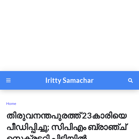
Iritty Samachar
Home
തിരുവനന്തപുരത്ത് 23കാരിയെ
പീഡിപ്പിച്ചു; സിപിഎം ബ്രാഞ്ച്
സെക്രട്ടറി പിടിയിൽ