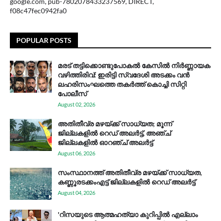
google.com, pub-7802078433237569, DIRECT,
f08c47fec0942fa0
POPULAR POSTS
മരട് തട്ടിക്കൊണ്ടുപോകൽ കേസിൽ നിർണ്ണായക
വഴിത്തിരിവ്: ഇരിട്ടി സ്വദേശി അടക്കം വൻ
ലഹരിസംഘത്തെ തകർത്ത് കൊച്ചി സിറ്റി
പോലീസ്
August 02, 2026
അതിതീവ്ര മഴയ്ക്ക് സാധ്യത; മൂന്ന്
ജില്ലകളിൽ റെഡ് അലർട്ട്, അഞ്ച്
ജില്ലകളിൽ ഓറഞ്ച് അലർട്ട്
August 06, 2026
സം​സ്ഥാ​ന​ത്ത് അ​തി​തീ​വ്ര മ​ഴ​യ്ക്ക് സാ​ധ്യ​ത,
കണ്ണൂരടക്കംഎ​ട്ട് ജി​ല്ല​ക​ളി​ൽ റെ​ഡ് അ​ലർ​ട്ട്
August 04, 2026
'റിസയുടെ ആത്മഹത്യാ കുറിപ്പിൽ എല്ലാം