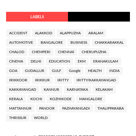
LABELS
ACCIDENT
ALAKKOD
ALAPPUZHA
ARALAM
AUTOMOTIVE
BANGALORE
BUSINESS
CHAKKARAKKAL
CHALOD
CHEMPERI
CHENNAl
CHERUPUZHA
ClNEMA
DELHI
EDUCATION
EKM
ERANAKULAM
GOA
GUDALLUR
GULF
Google
HEALTH
INDIA
IRIKKOOR
IRIKKUR
IRITTY
IRITTY/KAKKAYANGAD
KAKKAYANGAD
KANNUR
KARNATAKA
KELAKAM
KERALA
KOCHI
KOZHIKODE
MANGALORE
MATTANNUR
PANOOR
PAZHAYANGADI
THALIPPARABA
THRISSUR
WORLD