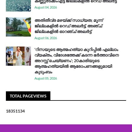
കണ്ണൂരടക്കംഎ​ട്ട് ജി​ല്ല​ക​ളി​ൽ റെ​ഡ് അ​ലർ​ട്ട്
August 04, 2026
അതിതീവ്ര മഴയ്ക്ക് സാധ്യത; മൂന്ന്
ജില്ലകളിൽ റെഡ് അലർട്ട്, അഞ്ച്
ജില്ലകളിൽ ഓറഞ്ച് അലർട്ട്
August 06, 2026
'റിസയുടെ ആത്മഹത്യാ കുറിപ്പിൽ എല്ലാം
വ്യക്തം, വിദേശത്തേക്ക് കടന്ന ഭർത്താവിനെ
അറസ്റ്റ് ചെയ്യണം'; 20കാരിയുടെ
ആത്മഹത്യയിൽ ആരോപണങ്ങളുമായി
കുടുംബം
August 05, 2026
TOTAL PAGEVIEWS
1
8
3
5
1
1
3
4