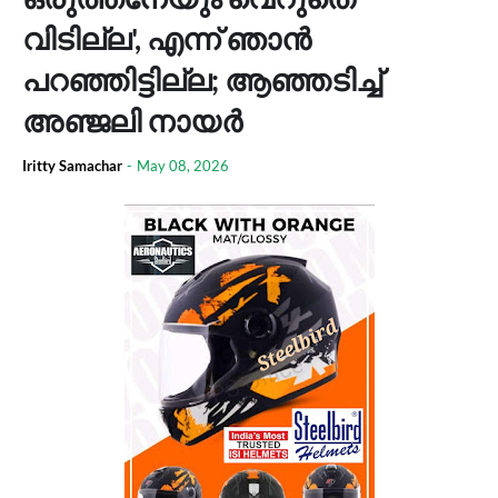
വിടില്ല', എന്ന് ഞാൻ
പറഞ്ഞിട്ടില്ല; ആഞ്ഞടിച്ച്
അഞ്ജലി നായർ
Iritty Samachar
-
May 08, 2026