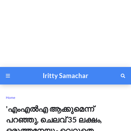
Iritty Samachar
Home
'എംഎൽഎ ആക്കുമെന്ന്
പറഞ്ഞു, ചെലവ് 35 ലക്ഷം,
ഒരുത്തനേയും വെറുതെ