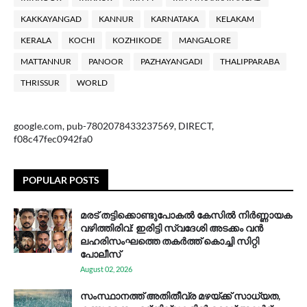
KAKKAYANGAD
KANNUR
KARNATAKA
KELAKAM
KERALA
KOCHI
KOZHIKODE
MANGALORE
MATTANNUR
PANOOR
PAZHAYANGADI
THALIPPARABA
THRISSUR
WORLD
google.com, pub-7802078433237569, DIRECT,
f08c47fec0942fa0
POPULAR POSTS
മരട് തട്ടിക്കൊണ്ടുപോകൽ കേസിൽ നിർണ്ണായക
വഴിത്തിരിവ്: ഇരിട്ടി സ്വദേശി അടക്കം വൻ
ലഹരിസംഘത്തെ തകർത്ത് കൊച്ചി സിറ്റി
പോലീസ്
August 02, 2026
സം​സ്ഥാ​ന​ത്ത് അ​തി​തീ​വ്ര മ​ഴ​യ്ക്ക് സാ​ധ്യ​ത,