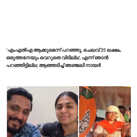
'എംഎൽഎ ആക്കുമെന്ന് പറഞ്ഞു, ചെലവ് 35 ലക്ഷം,
ഒരുത്തനേയും വെറുതെ വിടില്ല', എന്ന് ഞാൻ
പറഞ്ഞിട്ടില്ല; ആഞ്ഞടിച്ച് അഞ്ജലി നായർ