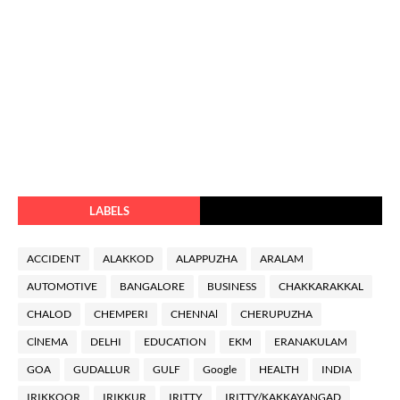
LABELS
ACCIDENT
ALAKKOD
ALAPPUZHA
ARALAM
AUTOMOTIVE
BANGALORE
BUSINESS
CHAKKARAKKAL
CHALOD
CHEMPERI
CHENNAl
CHERUPUZHA
ClNEMA
DELHI
EDUCATION
EKM
ERANAKULAM
GOA
GUDALLUR
GULF
Google
HEALTH
INDIA
IRIKKOOR
IRIKKUR
IRITTY
IRITTY/KAKKAYANGAD