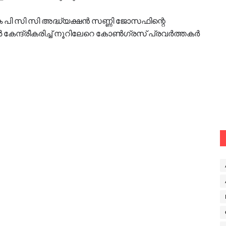
പി സി സി അദ്ധ്യക്ഷൻ സണ്ണി ജോസഫിന്റെ
ൗൺ കേന്ദ്രീകരിച്ച് നൂറിലേറെ കോൺഗ്രസ് പ്രവർത്തകർ