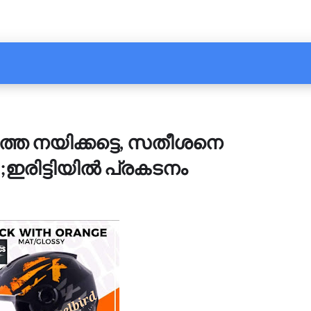
തെ നയിക്കട്ടെ, സതീശനെ
';ഇരിട്ടിയിൽ പ്രകടനം