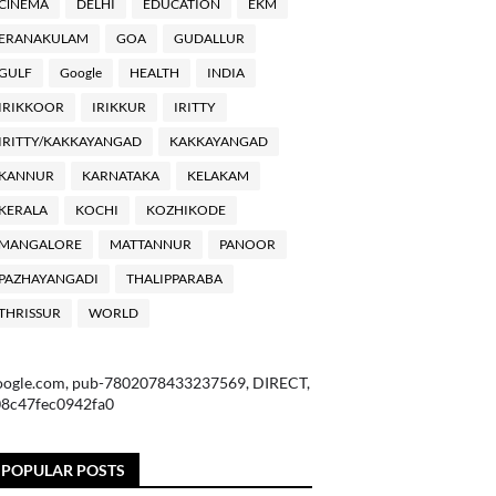
ClNEMA
DELHI
EDUCATION
EKM
ERANAKULAM
GOA
GUDALLUR
GULF
Google
HEALTH
INDIA
IRIKKOOR
IRIKKUR
IRITTY
IRITTY/KAKKAYANGAD
KAKKAYANGAD
KANNUR
KARNATAKA
KELAKAM
KERALA
KOCHI
KOZHIKODE
MANGALORE
MATTANNUR
PANOOR
PAZHAYANGADI
THALIPPARABA
THRISSUR
WORLD
oogle.com, pub-7802078433237569, DIRECT,
08c47fec0942fa0
POPULAR POSTS