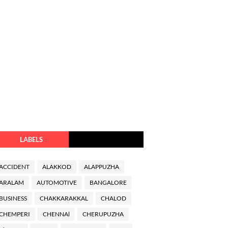
LABELS
ACCIDENT
ALAKKOD
ALAPPUZHA
ARALAM
AUTOMOTIVE
BANGALORE
BUSINESS
CHAKKARAKKAL
CHALOD
CHEMPERI
CHENNAl
CHERUPUZHA