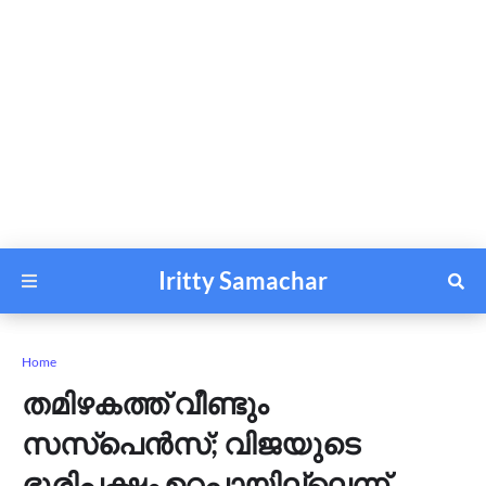
Iritty Samachar
Home
തമിഴകത്ത് വീണ്ടും
സസ്പെൻസ്; വിജയുടെ
ഭൂരിപക്ഷം ഉറപ്പായില്ലെന്ന്