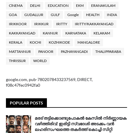
ClNEMA
DELHI
EDUCATION
EKM
ERANAKULAM
GOA
GUDALLUR
GULF
Google
HEALTH
INDIA
IRIKKOOR
IRIKKUR
IRITTY
IRITTY/KAKKAYANGAD
KAKKAYANGAD
KANNUR
KARNATAKA
KELAKAM
KERALA
KOCHI
KOZHIKODE
MANGALORE
MATTANNUR
PANOOR
PAZHAYANGADI
THALIPPARABA
THRISSUR
WORLD
google.com, pub-7802078433237569, DIRECT,
f08c47fec0942fa0
POPULAR POSTS
മരട് തട്ടിക്കൊണ്ടുപോകൽ കേസിൽ നിർണ്ണായക
വഴിത്തിരിവ്: ഇരിട്ടി സ്വദേശി അടക്കം വൻ
ലഹരിസംഘത്തെ തകർത്ത് കൊച്ചി സിറ്റി