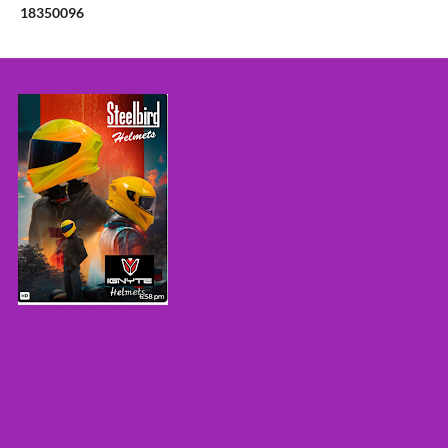
1
8
3
5
0
0
9
6