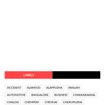
LABELS
ACCIDENT
ALAKKOD
ALAPPUZHA
ARALAM
AUTOMOTIVE
BANGALORE
BUSINESS
CHAKKARAKKAL
CHALOD
CHEMPERI
CHENNAl
CHERUPUZHA