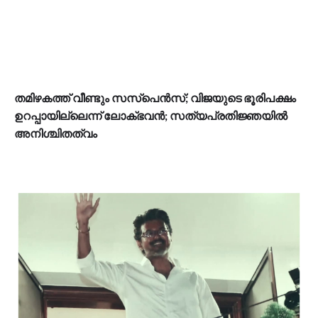
തമിഴകത്ത് വീണ്ടും സസ്പെൻസ്; വിജയുടെ ഭൂരിപക്ഷം
ഉറപ്പായില്ലെന്ന് ലോക്ഭവൻ; സത്യപ്രതിജ്ഞയിൽ
അനിശ്ചിതത്വം