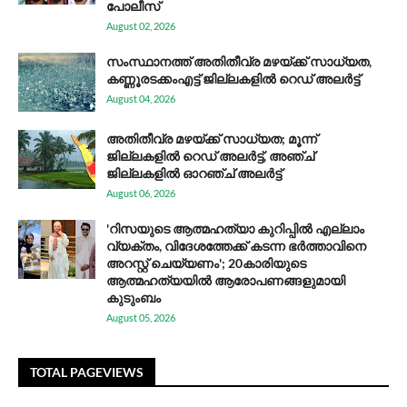
പോലീസ്
August 02, 2026
സം​സ്ഥാ​ന​ത്ത് അ​തി​തീ​വ്ര മ​ഴ​യ്ക്ക് സാ​ധ്യ​ത,
കണ്ണൂരടക്കംഎ​ട്ട് ജി​ല്ല​ക​ളി​ൽ റെ​ഡ് അ​ലർ​ട്ട്
August 04, 2026
അതിതീവ്ര മഴയ്ക്ക് സാധ്യത; മൂന്ന്
ജില്ലകളിൽ റെഡ് അലർട്ട്, അഞ്ച്
ജില്ലകളിൽ ഓറഞ്ച് അലർട്ട്
August 06, 2026
'റിസയുടെ ആത്മഹത്യാ കുറിപ്പിൽ എല്ലാം
വ്യക്തം, വിദേശത്തേക്ക് കടന്ന ഭർത്താവിനെ
അറസ്റ്റ് ചെയ്യണം'; 20കാരിയുടെ
ആത്മഹത്യയിൽ ആരോപണങ്ങളുമായി
കുടുംബം
August 05, 2026
TOTAL PAGEVIEWS