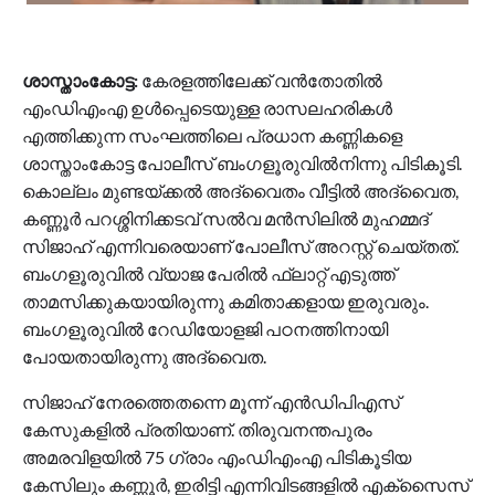
ശാസ്താംകോട്ട:
കേരളത്തിലേക്ക് വൻതോതിൽ
എംഡിഎംഎ ഉൾപ്പെടെയുള്ള രാസലഹരികൾ
എത്തിക്കുന്ന സംഘത്തിലെ പ്രധാന കണ്ണികളെ
ശാസ്താംകോട്ട പോലീസ് ബംഗളൂരുവിൽനിന്നു പിടികൂടി.
കൊല്ലം മുണ്ടയ്ക്കൽ അദ്വൈതം വീട്ടിൽ അദ്വൈത,
കണ്ണൂർ പറശ്ശിനിക്കടവ് സൽവ മൻസിലിൽ മുഹമ്മദ്
സിജാഹ് എന്നിവരെയാണ് പോലീസ് അറസ്റ്റ് ചെയ്തത്.
ബംഗളൂരുവിൽ വ്യാജ പേരിൽ ഫ്ലാറ്റ് എടുത്ത്
താമസിക്കുകയായിരുന്നു കമിതാക്കളായ ഇരുവരും.
ബംഗളൂരുവിൽ റേഡിയോളജി പഠനത്തിനായി
പോയതായിരുന്നു അദ്വൈത.
സിജാഹ് നേരത്തെതന്നെ മൂന്ന് എൻഡിപിഎസ്
കേസുകളിൽ പ്രതിയാണ്. തിരുവനന്തപുരം
അമരവിളയിൽ 75 ഗ്രാം എംഡിഎംഎ പിടികൂടിയ
കേസിലും കണ്ണൂർ, ഇരിട്ടി എന്നിവിടങ്ങളിൽ എക്സൈസ്