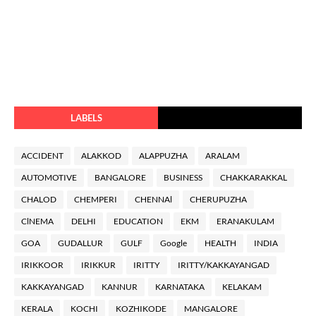
LABELS
ACCIDENT
ALAKKOD
ALAPPUZHA
ARALAM
AUTOMOTIVE
BANGALORE
BUSINESS
CHAKKARAKKAL
CHALOD
CHEMPERI
CHENNAl
CHERUPUZHA
ClNEMA
DELHI
EDUCATION
EKM
ERANAKULAM
GOA
GUDALLUR
GULF
Google
HEALTH
INDIA
IRIKKOOR
IRIKKUR
IRITTY
IRITTY/KAKKAYANGAD
KAKKAYANGAD
KANNUR
KARNATAKA
KELAKAM
KERALA
KOCHI
KOZHIKODE
MANGALORE