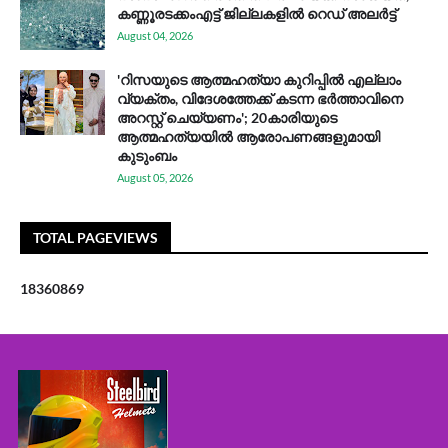
കണ്ണൂരടക്കംഎ​ട്ട് ജി​ല്ല​ക​ളി​ൽ റെ​ഡ് അ​ലർ​ട്ട്
August 04, 2026
'റിസയുടെ ആത്മഹത്യാ കുറിപ്പിൽ എല്ലാം
വ്യക്തം, വിദേശത്തേക്ക് കടന്ന ഭർത്താവിനെ
അറസ്റ്റ് ചെയ്യണം'; 20കാരിയുടെ
ആത്മഹത്യയിൽ ആരോപണങ്ങളുമായി
കുടുംബം
August 05, 2026
TOTAL PAGEVIEWS
1
8
3
6
0
8
6
9