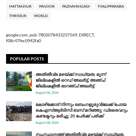
MATTANNUR
PANOOR
PAZHAYANGADI
THALIPPARABA
THRISSUR
WORLD
google.com, pub-7802078433237569, DIRECT,
f08c47fec0942fa0
POPULAR POSTS
അതിതീവ്ര മഴയ്ക്ക് സാധ്യത; മൂന്ന്
ജില്ലകളിൽ റെഡ് അലർട്ട്, അഞ്ച്
ജില്ലകളിൽ ഓറഞ്ച് അലർട്ട്
August 06, 2026
കോഴിക്കോട് നിന്നും ബെംഗളൂരുവിലേക്ക് പോയ
കെഎസ്ആര്‍ടിസി ബസ് മറിഞ്ഞു; ഡ്രൈവറും
കണ്ടക്ടറും മരിച്ചു: 20 പേര്‍ക്ക് പരിക്ക്
August 08, 2026
സം​സ്ഥാ​ന​ത്ത് അ​തി​തീ​വ്ര മ​ഴ​യ്ക്ക് സാ​ധ്യ​ത,