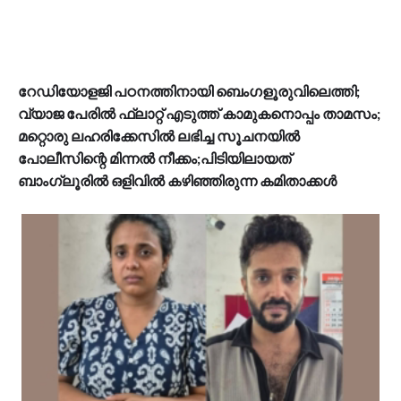
റേഡിയോളജി പഠനത്തിനായി ബെംഗളൂരുവിലെത്തി;
വ്യാജ പേരിൽ ഫ്ലാറ്റ് എടുത്ത് കാമുകനൊപ്പം താമസം;
മറ്റൊരു ലഹരിക്കേസിൽ ലഭിച്ച സൂചനയിൽ
പോലീസിന്റെ മിന്നൽ നീക്കം;പിടിയിലായത്
ബാംഗ്ലൂരിൽ ഒളിവിൽ കഴിഞ്ഞിരുന്ന കമിതാക്കൾ