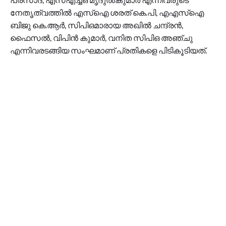
നേതൃത്വത്തിൽ എസ്ഐ ശരത് കെ.പി, എഎസ്ഐ
ബിജു കെ.ആർ, സിപിഒമാരായ അഖിൽ ചന്ദ്രൻ,
ഫൈസൽ, വിപിൻ കുമാർ, വനിത സിപിഒ അഞ്ചു
എന്നിവരടങ്ങിയ സംഘമാണ് പ്രതികളെ പിടികൂടിയത്.