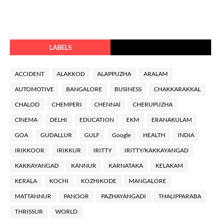
LABELS
ACCIDENT
ALAKKOD
ALAPPUZHA
ARALAM
AUTOMOTIVE
BANGALORE
BUSINESS
CHAKKARAKKAL
CHALOD
CHEMPERI
CHENNAl
CHERUPUZHA
ClNEMA
DELHI
EDUCATION
EKM
ERANAKULAM
GOA
GUDALLUR
GULF
Google
HEALTH
INDIA
IRIKKOOR
IRIKKUR
IRITTY
IRITTY/KAKKAYANGAD
KAKKAYANGAD
KANNUR
KARNATAKA
KELAKAM
KERALA
KOCHI
KOZHIKODE
MANGALORE
MATTANNUR
PANOOR
PAZHAYANGADI
THALIPPARABA
THRISSUR
WORLD