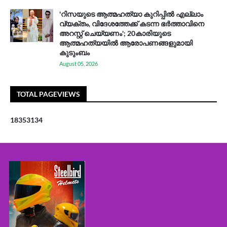
'റിസയുടെ ആത്മഹത്യാ കുറിപ്പിൽ എല്ലാം
വ്യക്തം, വിദേശത്തേക്ക് കടന്ന ഭർത്താവിനെ
അറസ്റ്റ് ചെയ്യണം'; 20കാരിയുടെ
ആത്മഹത്യയിൽ ആരോപണങ്ങളുമായി
കുടുംബം
August 05, 2026
TOTAL PAGEVIEWS
1
8
3
5
3
1
3
4