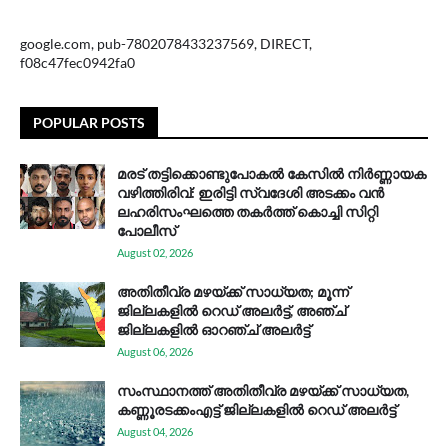
google.com, pub-7802078433237569, DIRECT,
f08c47fec0942fa0
POPULAR POSTS
മരട് തട്ടിക്കൊണ്ടുപോകൽ കേസിൽ നിർണ്ണായക
വഴിത്തിരിവ്: ഇരിട്ടി സ്വദേശി അടക്കം വൻ
ലഹരിസംഘത്തെ തകർത്ത് കൊച്ചി സിറ്റി
പോലീസ്
August 02, 2026
അതിതീവ്ര മഴയ്ക്ക് സാധ്യത; മൂന്ന്
ജില്ലകളിൽ റെഡ് അലർട്ട്, അഞ്ച്
ജില്ലകളിൽ ഓറഞ്ച് അലർട്ട്
August 06, 2026
സം​സ്ഥാ​ന​ത്ത് അ​തി​തീ​വ്ര മ​ഴ​യ്ക്ക് സാ​ധ്യ​ത,
കണ്ണൂരടക്കംഎ​ട്ട് ജി​ല്ല​ക​ളി​ൽ റെ​ഡ് അ​ലർ​ട്ട്
August 04, 2026