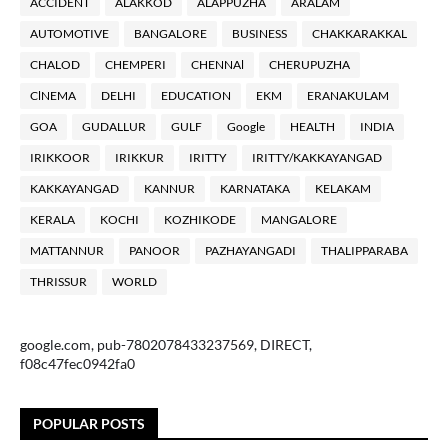
ACCIDENT
ALAKKOD
ALAPPUZHA
ARALAM
AUTOMOTIVE
BANGALORE
BUSINESS
CHAKKARAKKAL
CHALOD
CHEMPERI
CHENNAl
CHERUPUZHA
ClNEMA
DELHI
EDUCATION
EKM
ERANAKULAM
GOA
GUDALLUR
GULF
Google
HEALTH
INDIA
IRIKKOOR
IRIKKUR
IRITTY
IRITTY/KAKKAYANGAD
KAKKAYANGAD
KANNUR
KARNATAKA
KELAKAM
KERALA
KOCHI
KOZHIKODE
MANGALORE
MATTANNUR
PANOOR
PAZHAYANGADI
THALIPPARABA
THRISSUR
WORLD
google.com, pub-7802078433237569, DIRECT,
f08c47fec0942fa0
POPULAR POSTS