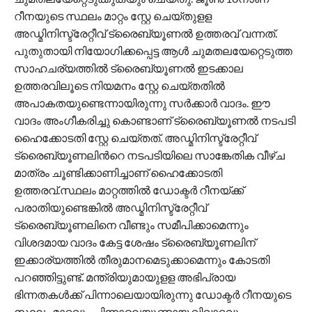
റീനയുടെ സ്ഥലം മാറ്റം സ്റ്റേ ചെയ്തുളള
അഡ്മിനിസ്ട്രേറ്റീവ് ട്രൈബ്യൂണല്‍ ഉത്തരവ് വന്നത്.
പുതുതായി നിയോഗിക്കപ്പെട്ട ആള്‍ ചുമതലയേറ്റെടുത്ത
സാഹചര്യത്തില്‍ ട്രൈബ്യൂണല്‍ ഇടക്കാല
ഉത്തരവിലൂടെ നിയമനം സ്റ്റേ ചെയ്തതില്‍
അപാകതയുണ്ടെന്നായിരുന്നു സര്‍ക്കാര്‍ വാദം. ഈ
വാദം അംഗീകരിച്ചു കൊണ്ടാണ് ട്രൈബ്യൂണല്‍ നടപടി
ഹൈക്കോടതി സ്റ്റേ ചെയ്തത്. അഡ്മിനിസ്ട്രേറ്റീവ്
ട്രൈബ്യൂണലിന്‍റെ നടപടിയിലെ സാങ്കേതിക വീഴ്ച
മാത്രം ചൂണ്ടിക്കാണിച്ചാണ് ഹൈക്കോടതി
ഉത്തരവ്.സ്ഥലം മാറ്റത്തില്‍ ഡോക്ടര്‍ റീനയ്ക്ക്
പരാതിയുണ്ടെങ്കില്‍ അഡ്മിനിസ്ട്രേറ്റീവ്
ട്രൈബ്യൂണലിനെ വീണ്ടും സമീപിക്കാമെന്നും
വിശദമായ വാദം കേട്ട ശേഷം ട്രൈബ്യൂണലിന്
ഇക്കാര്യത്തില്‍ തീരുമാനമെടുക്കാമെന്നും കോടതി
പറഞ്ഞിട്ടുണ്ട്. മന്ത്രിയുമായുളള അഭിപ്രായ
ഭിന്നതകള്‍ക്ക് പിന്നാലെയായിരുന്നു ഡോക്ടര്‍ റീനയുടെ
സ്ഥലം മാറ്റവും പിന്നാലെയുണ്ടായ വിവാദവും