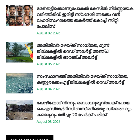
മരട് തട്ടിക്കൊണ്ടുപോകൽ കേസിൽ നിർണ്ണായക
വഴിത്തിരിവ്: ഇരിട്ടി സ്വദേശി അടക്കം വൻ
ലഹരിസംഘത്തെ തകർത്ത് കൊച്ചി സിറ്റി
പോലീസ്
August 02, 2026
അതിതീവ്ര മഴയ്ക്ക് സാധ്യത; മൂന്ന്
ജില്ലകളിൽ റെഡ് അലർട്ട്, അഞ്ച്
ജില്ലകളിൽ ഓറഞ്ച് അലർട്ട്
August 06, 2026
സം​സ്ഥാ​ന​ത്ത് അ​തി​തീ​വ്ര മ​ഴ​യ്ക്ക് സാ​ധ്യ​ത,
കണ്ണൂരടക്കംഎ​ട്ട് ജി​ല്ല​ക​ളി​ൽ റെ​ഡ് അ​ലർ​ട്ട്
August 04, 2026
കോഴിക്കോട് നിന്നും ബെംഗളൂരുവിലേക്ക് പോയ
കെഎസ്ആര്‍ടിസി ബസ് മറിഞ്ഞു; ഡ്രൈവറും
കണ്ടക്ടറും മരിച്ചു: 20 പേര്‍ക്ക് പരിക്ക്
August 08, 2026