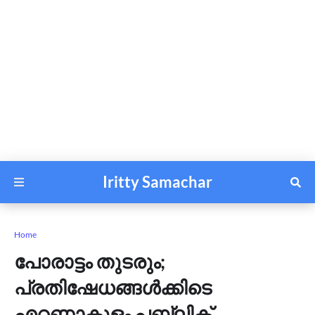
Iritty Samachar
Home
പോരാട്ടം തുടരും;
പ്രതിഷേധങ്ങൾക്കിടെ
എറണാകുളം പബ്ലിക്