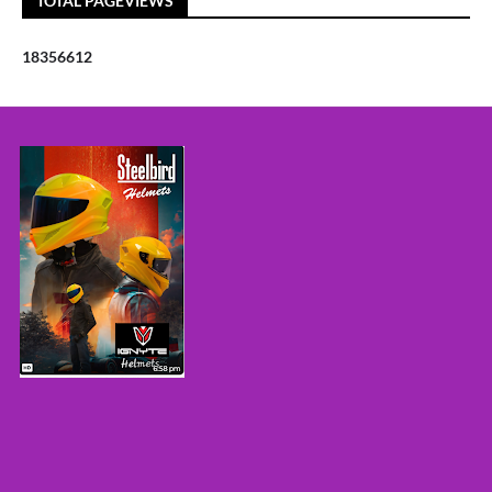
TOTAL PAGEVIEWS
1
8
3
5
6
6
1
2