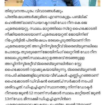
തിരുവനന്തപുരം: വിവാദങ്ങൾക്കും
പ്രതിഷേധങ്ങൾക്കുമിടെ എറണാകുളം പബ്ലിക്
ഹെൽത്ത് ലാബ് ഡയറക്ടറായി ഡോ റീന കെ ജെ
ചുമതലയേറ്റു. സ്ഥലം മാറ്റത്തിലെ സ്‌റ്റേ ഹൈക്കോടതി
നീക്കിയതോടെയാണ് ചുമതലയേറ്റത്. ജോയിനിങ്
റിപ്പോർട്ടിൽ പ്രതിഷേധം രേഖപ്പെടുത്തിയാണ് റീന
ചുമതലയേറ്റത്. അഡ്മിനിസ്ട്രേറ്റീവ് ട്രൈബ്യൂണലിലെ
പോരാട്ടം തുടരുമെന്ന് ജോയിനിംഗ് ലെറ്ററിൽ ഡോ റീന
രേഖപ്പെടുത്തി.സ്ഥലംമാറ്റ ഉത്തരവ് തടഞ്ഞുളള
അഡ്മിനിസ്ട്രേറ്റീവ് ട്രൈബ്യൂണലിന്‍റെ സ്റ്റേ
ഹൈക്കോടതി റദ്ദാക്കുകയായിരുന്നു. ട്രൈബ്യൂണല്‍
നടപടി ക്രമങ്ങളിലുണ്ടായ വീഴ്ചകള്‍ എണ്ണിപ്പറഞ്ഞാണ്
ഹൈക്കോടതി ഡിവിഷന്‍ ബെഞ്ച് സര്‍ക്കാര്‍ നടപടി
ശരിവച്ചത്. ഡിഎച്ച്എസ് സ്ഥാനത്തു നിന്ന് ഡോക്ടര്‍
റീനയെ ജൂണ്‍ 12 നാണ് സര്‍ക്കാര്‍ സ്ഥലം മാറ്റിയത്. ജൂണ്‍
13ന് ഡോ. മീനാക്ഷി ഡിഎച്ച്എസിന്‍റെ
ചുമതലയേറ്റെടുക്കുകയും ചെയ്തു. ജൂണ്‍ 18നാണ്