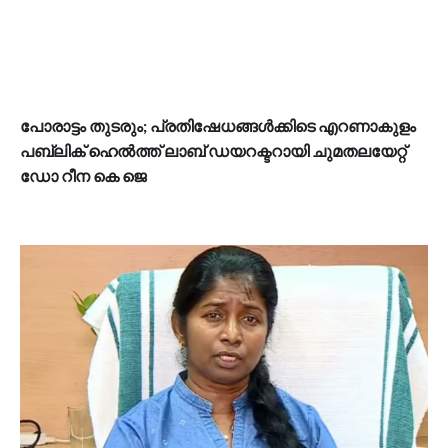
പോരാട്ടം തുടരും; പ്രതിഷേധങ്ങൾക്കിടെ എറണാകുളം
പബ്ലിക് ഹെൽത്ത് ലാബ് ഡയറക്ടറായി ചുമതലയേറ്റ്
ഡോ റീന കെ ജെ