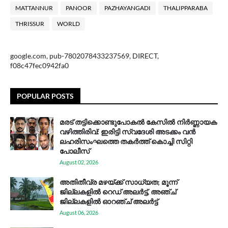
MATTANNUR
PANOOR
PAZHAYANGADI
THALIPPARABA
THRISSUR
WORLD
google.com, pub-7802078433237569, DIRECT,
f08c47fec0942fa0
POPULAR POSTS
മരട് തട്ടിക്കൊണ്ടുപോകൽ കേസിൽ നിർണ്ണായക
വഴിത്തിരിവ്: ഇരിട്ടി സ്വദേശി അടക്കം വൻ
ലഹരിസംഘത്തെ തകർത്ത് കൊച്ചി സിറ്റി
പോലീസ്
August 02, 2026
അതിതീവ്ര മഴയ്ക്ക് സാധ്യത; മൂന്ന്
ജില്ലകളിൽ റെഡ് അലർട്ട്, അഞ്ച്
ജില്ലകളിൽ ഓറഞ്ച് അലർട്ട്
August 06, 2026