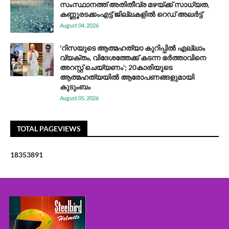
സം​സ്ഥാ​ന​ത്ത് അ​തി​തീ​വ്ര മ​ഴ​യ്ക്ക് സാ​ധ്യ​ത,
കണ്ണൂരടക്കംഎ​ട്ട് ജി​ല്ല​ക​ളി​ൽ റെ​ഡ് അ​ലർ​ട്ട്
August 04, 2026
'റിസയുടെ ആത്മഹത്യാ കുറിപ്പിൽ എല്ലാം
വ്യക്തം, വിദേശത്തേക്ക് കടന്ന ഭർത്താവിനെ
അറസ്റ്റ് ചെയ്യണം'; 20കാരിയുടെ
ആത്മഹത്യയിൽ ആരോപണങ്ങളുമായി
കുടുംബം
August 05, 2026
TOTAL PAGEVIEWS
1
8
3
5
3
8
9
1