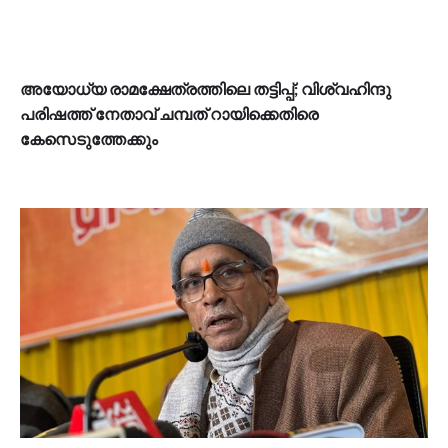
അയോധ്യ രാമക്ഷേത്രത്തിലെ തട്ടിപ്പ്; വിശ്വഹിന്ദു
പരിഷത്ത് നേതാവ് ചമ്പത് റായിക്കെതിരെ
കേസെടുത്തേക്കും