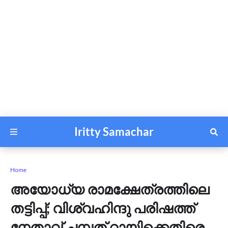
Iritty Samachar
Home
അയോധ്യ രാമക്ഷേത്രത്തിലെ
തട്ടിപ്പ്; വിശ്വഹിന്ദു പരിഷത്ത്
നേതാവ് ചമ്പത് റായിക്കെതിരെ