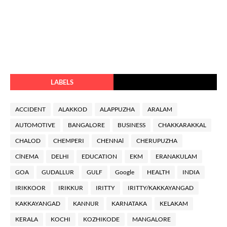
LABELS
ACCIDENT
ALAKKOD
ALAPPUZHA
ARALAM
AUTOMOTIVE
BANGALORE
BUSINESS
CHAKKARAKKAL
CHALOD
CHEMPERI
CHENNAl
CHERUPUZHA
ClNEMA
DELHI
EDUCATION
EKM
ERANAKULAM
GOA
GUDALLUR
GULF
Google
HEALTH
INDIA
IRIKKOOR
IRIKKUR
IRITTY
IRITTY/KAKKAYANGAD
KAKKAYANGAD
KANNUR
KARNATAKA
KELAKAM
KERALA
KOCHI
KOZHIKODE
MANGALORE