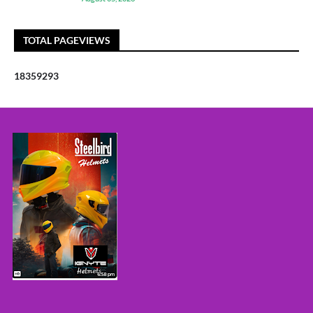
TOTAL PAGEVIEWS
1
8
3
5
9
2
9
3