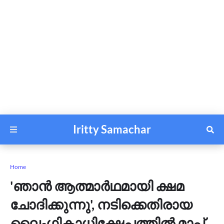
Iritty Samachar
Home
'ഞാൻ ആത്മാർഥമായി ക്ഷമ
ചോദിക്കുന്നു', നടിക്കെതിരായ
ലൈംഗികാധിക്ഷേപത്തില്‍ മാപ്പ്