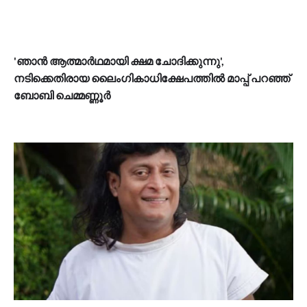
'ഞാൻ ആത്മാർഥമായി ക്ഷമ ചോദിക്കുന്നു',
നടിക്കെതിരായ ലൈംഗികാധിക്ഷേപത്തില്‍ മാപ്പ് പറഞ്ഞ്
ബോബി ചെമ്മണ്ണൂർ