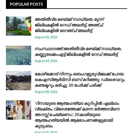
POPULAR POSTS
അതിതീവ്ര മഴയ്ക്ക് സാധ്യത; മൂന്ന്
ജില്ലകളിൽ റെഡ് അലർട്ട്, അഞ്ച്
ജില്ലകളിൽ ഓറഞ്ച് അലർട്ട്
August 06, 2026
സം​സ്ഥാ​ന​ത്ത് അ​തി​തീ​വ്ര മ​ഴ​യ്ക്ക് സാ​ധ്യ​ത,
കണ്ണൂരടക്കംഎ​ട്ട് ജി​ല്ല​ക​ളി​ൽ റെ​ഡ് അ​ലർ​ട്ട്
August 04, 2026
കോഴിക്കോട് നിന്നും ബെംഗളൂരുവിലേക്ക് പോയ
കെഎസ്ആര്‍ടിസി ബസ് മറിഞ്ഞു; ഡ്രൈവറും
കണ്ടക്ടറും മരിച്ചു: 20 പേര്‍ക്ക് പരിക്ക്
August 08, 2026
'റിസയുടെ ആത്മഹത്യാ കുറിപ്പിൽ എല്ലാം
വ്യക്തം, വിദേശത്തേക്ക് കടന്ന ഭർത്താവിനെ
അറസ്റ്റ് ചെയ്യണം'; 20കാരിയുടെ
ആത്മഹത്യയിൽ ആരോപണങ്ങളുമായി
കുടുംബം
August 05, 2026