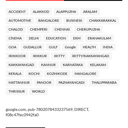
ACCIDENT
ALAKKOD
ALAPPUZHA
ARALAM
AUTOMOTIVE
BANGALORE
BUSINESS
CHAKKARAKKAL
CHALOD
CHEMPERI
CHENNAl
CHERUPUZHA
ClNEMA
DELHI
EDUCATION
EKM
ERANAKULAM
GOA
GUDALLUR
GULF
Google
HEALTH
INDIA
IRIKKOOR
IRIKKUR
IRITTY
IRITTY/KAKKAYANGAD
KAKKAYANGAD
KANNUR
KARNATAKA
KELAKAM
KERALA
KOCHI
KOZHIKODE
MANGALORE
MATTANNUR
PANOOR
PAZHAYANGADI
THALIPPARABA
THRISSUR
WORLD
google.com, pub-7802078433237569, DIRECT,
f08c47fec0942fa0